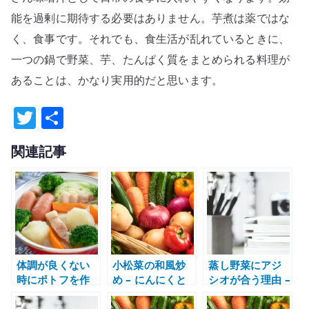
能を過剰に期待する必要はありません。芋煮は薬ではな
く、食事です。それでも、食生活が乱れているときに、
一つの鍋で野菜、芋、たんぱく質をまとめられる料理が
あることは、かなり実用的だと思います。
T
共
w
有
関連記事
it
te
r
体調が良くない
小松菜の和風炒
蒸し野菜にアジ
時にポトフを作
め – にんにくと
シオが合う理由 –
る – 食生活を立
生姜で青菜を食
塩味とうま味で
て直すための具
べやすくする
野菜の甘みを引