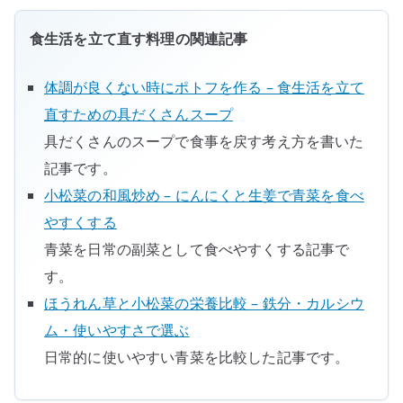
具
だ
食生活を立て直す料理の関連記事
く
さ
体調が良くない時にポトフを作る – 食生活を立て
ん
直すための具だくさんスープ
味
具だくさんのスープで食事を戻す考え方を書いた
噌
記事です。
汁
へ
小松菜の和風炒め – にんにくと生姜で青菜を食べ
の
やすくする
青菜を日常の副菜として食べやすくする記事で
す。
ほうれん草と小松菜の栄養比較 – 鉄分・カルシウ
ム・使いやすさで選ぶ
日常的に使いやすい青菜を比較した記事です。