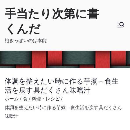
内
手当たり次第に書
容
を
くんだ
ス
キ
飽きっぽいのは本能
ッ
プ
体調を整えたい時に作る芋煮 – 食生
活を戻す具だくさん味噌汁
ホーム
食
料理・レシピ
体調を整えたい時に作る芋煮 – 食生活を戻す具だくさん
味噌汁