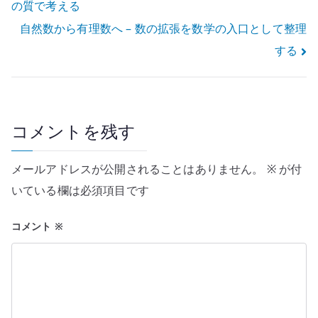
の質で考える
稿
自然数から有理数へ – 数の拡張を数学の入口として整理
ナ
する
ビ
ゲ
ー
コメントを残す
シ
メールアドレスが公開されることはありません。
※
が付
ョ
いている欄は必須項目です
ン
コメント
※