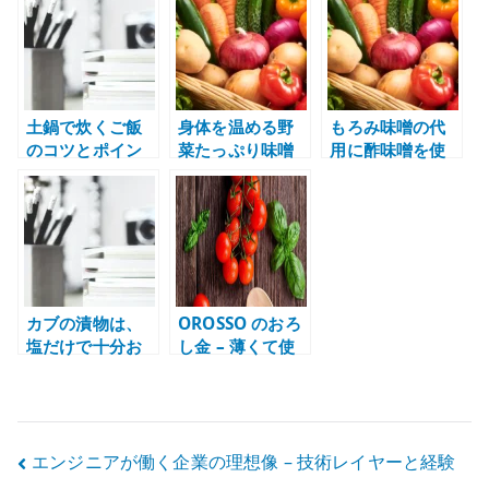
だくさんスープ
き出す
土鍋で炊くご飯
身体を温める野
もろみ味噌の代
のコツとポイン
菜たっぷり味噌
用に酢味噌を使
ト – 浸水・火加
鍋のレシピ
う – きゅうりを
減・蒸らしで失
手軽につまみに
敗を減らす
する
カブの漬物は、
OROSSO のおろ
塩だけで十分お
し金 – 薄くて使
いしい
いやすい調理道
具の感想
投
エンジニアが働く企業の理想像 – 技術レイヤーと経験