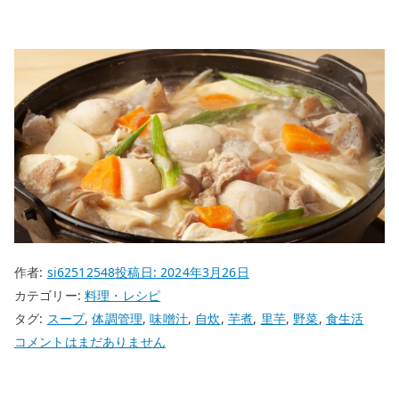
作者:
si62512548
投稿日:
2024年3月26日
カテゴリー:
料理・レシピ
タグ:
スープ
,
体調管理
,
味噌汁
,
自炊
,
芋煮
,
里芋
,
野菜
,
食生活
体
コメントはまだありません
調
を