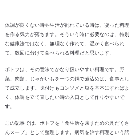
生
活
を
体調が良くない時や生活が乱れている時は、凝った料理
立
て
を作る気力が落ちます。そういう時に必要なのは、特別
直
な健康法ではなく、無理なく作れて、温かく食べられ
す
て、数回に分けて食べられる料理だと思います。
た
め
ポトフは、その意味でかなり扱いやすい料理です。野
の
菜、肉類、じゃがいもを一つの鍋で煮込めば、食事とし
具
て成立します。味付けもコンソメと塩を基本にすればよ
だ
く、体調を立て直したい時の入口として作りやすいで
く
さ
す。
ん
ス
この記事では、ポトフを「食生活を戻すための具だくさ
ー
んスープ」として整理します。病気を治す料理という話
プ