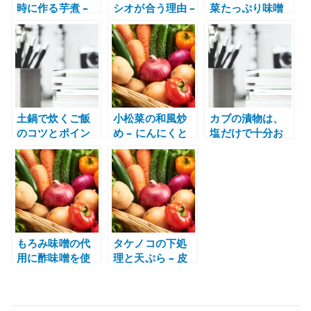
時に作る芋煮 –
シオが合う理由 –
菜たっぷり味噌
食生活を戻す具
塩味とうま味で
鍋のレシピ
だくさん味噌汁
野菜の甘みを引
き出す
土鍋で炊くご飯
小松菜の和風炒
カブの漬物は、
のコツとポイン
め – にんにくと
塩だけで十分お
ト – 浸水・火加
生姜で青菜を食
いしい
減・蒸らしで失
べやすくする
敗を減らす
もろみ味噌の代
タケノコの下処
用に酢味噌を使
理と天ぷら – 皮
う – きゅうりを
付きで茹でて旬
手軽につまみに
の香りを味わう
する