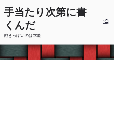
内
手当たり次第に書
容
を
くんだ
ス
キ
飽きっぽいのは本能
ッ
プ