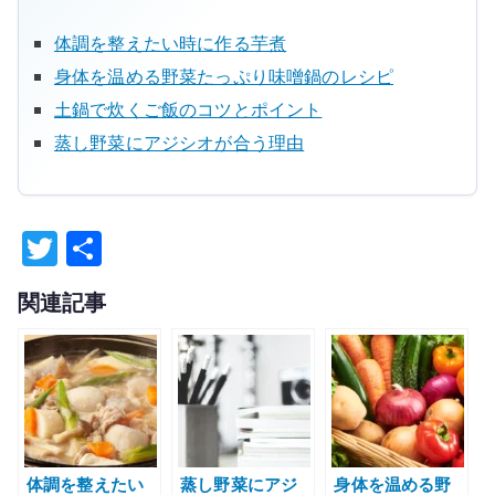
体調を整えたい時に作る芋煮
身体を温める野菜たっぷり味噌鍋のレシピ
土鍋で炊くご飯のコツとポイント
蒸し野菜にアジシオが合う理由
T
共
w
有
関連記事
it
te
r
体調を整えたい
蒸し野菜にアジ
身体を温める野