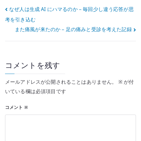
投
なぜ人は生成 AI にハマるのか – 毎回少し違う応答が思
考を引き込む
稿
また痛風が来たのか – 足の痛みと受診を考えた記録
ナ
ビ
ゲ
コメントを残す
ー
メールアドレスが公開されることはありません。
※
が付
シ
いている欄は必須項目です
ョ
コメント
※
ン