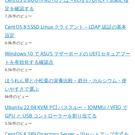
定を確認する
7.2k件のビュー
CentOS 8 SSSD Linux クライアント – LDAP 認証の基本
設定
6.9k件のビュー
Windows 10 で ASUS マザーボードの UEFI セキュアブー
トを有効化する確認点
6.5k件のビュー
ほうれん草と小松菜の栄養比較 – 鉄分・カルシウム・使
いやすさで選ぶ
6k件のビュー
Ubuntu 22.04 KVM PCI パススルー – IOMMU / VFIO で
GPU と USB コントローラーを割り当てる
5.5k件のビュー
CentOS 8 389 Directory Server – 旧セットアップ方式を