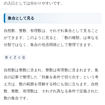
の入口としては分かりやすいです。
集合として見る
自然数、整数、有理数は、それぞれ集合として見ること
ができます。このように見ると、「数の種類」は単なる
分類ではなく、集合の包含関係として整理できます。
N ⊂ Z ⊂ Q
自然数は整数に含まれ、整数は有理数に含まれます。集
合の記事で整理した「対象を条件で切り出す」という考
え方は、数の範囲を理解する時にも役に立ちます。自然
数、整数、有理数は、それぞれ異なる条件で定義された
数の集合です。