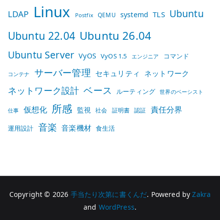
Linux
Ubuntu
LDAP
TLS
systemd
QEMU
Postfix
Ubuntu 26.04
Ubuntu 22.04
Ubuntu Server
VyOS
VyOS 1.5
コマンド
エンジニア
サーバー管理
セキュリティ
ネットワーク
コンテナ
ベース
ネットワーク設計
ルーティング
世界のベーシスト
所感
仮想化
責任分界
監視
社会
証明書
認証
仕事
音楽
音楽機材
運用設計
食生活
Copyright © 2026
手当たり次第に書くんだ
. Powered by
Zakra
and
WordPress
.