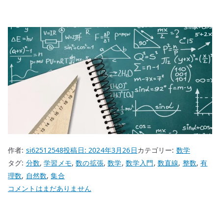
作者:
si62512548
投稿日:
2024年3月26日
カテゴリー:
数学
タグ:
分数
,
学習メモ
,
数の拡張
,
数学
,
数学入門
,
数直線
,
整数
,
有
理数
,
自然数
,
集合
自
コメントはまだありません
然
数