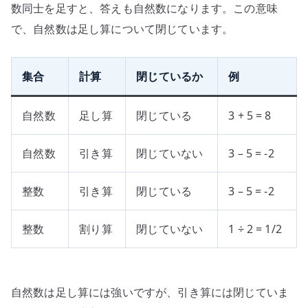
数同士を足すと、答えも自然数になります。この意味
で、自然数は足し算について閉じています。
集合
計算
閉じているか
例
自然数
足し算
閉じている
3 + 5 = 8
自然数
引き算
閉じていない
3 – 5 = -2
整数
引き算
閉じている
3 – 5 = -2
整数
割り算
閉じていない
1 ÷ 2 = 1/2
自然数は足し算には強いですが、引き算には閉じていま