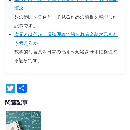
概念
数の範囲を集合として見るための前提を整理した
記事です。
次元とは何か – 超弦理論で語られる余剰次元をど
う考えるか
数学的な言葉を日常の感覚へ短絡させずに整理す
る記事です。
T
共
w
有
関連記事
it
te
r