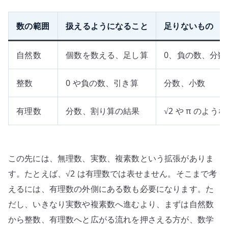
数の範囲
扱えるようになること
足りないもの
自然数
個数を数える、足し算
0、負の数、分数
整数
0 や負の数、引き算
分数、小数
有理数
分数、割り算の結果
√2 や π のよう
この先には、無理数、実数、複素数という拡張がありま
す。たとえば、√2 は有理数では表せません。そこまで考
えるには、有理数の外側にある数も必要になります。た
だし、いきなり実数や複素数へ進むより、まずは自然数
から整数、有理数へと広がる流れを押さえる方が、数学