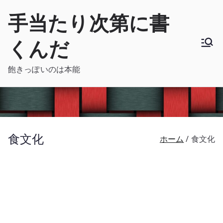
内
手当たり次第に書
容
を
くんだ
ス
キ
飽きっぽいのは本能
ッ
プ
食文化
ホーム
食文化