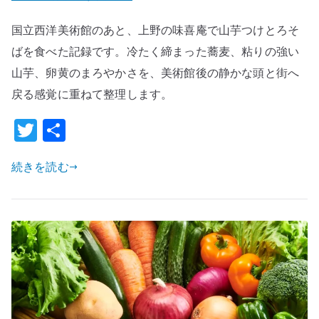
術
国立西洋美術館のあと、上野の味喜庵で山芋つけとろそ
館
の
ばを食べた記録です。冷たく締まった蕎麦、粘りの強い
あ
山芋、卵黄のまろやかさを、美術館後の静かな頭と街へ
と
戻る感覚に重ねて整理します。
に
T
共
食
べ
w
有
る
続きを読む
it
蕎
te
麦
r
は
少
し
特
別
で