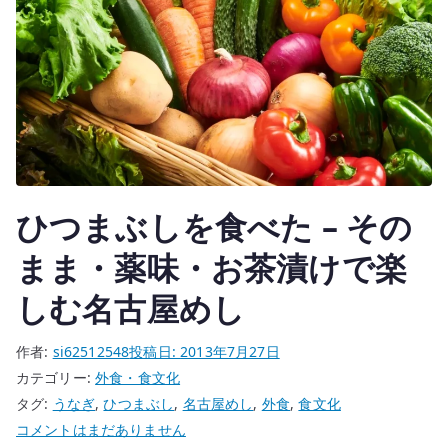
キ
ン
キ・
ア
カ
ヤ
ガ
ラ
ひつまぶしを食べた – その
へ
の
まま・薬味・お茶漬けで楽
興
しむ名古屋めし
味
へ
作者:
si62512548
投稿日:
2013年7月27日
の
カテゴリー:
外食・食文化
タグ:
うなぎ
,
ひつまぶし
,
名古屋めし
,
外食
,
食文化
ひ
コメントはまだありません