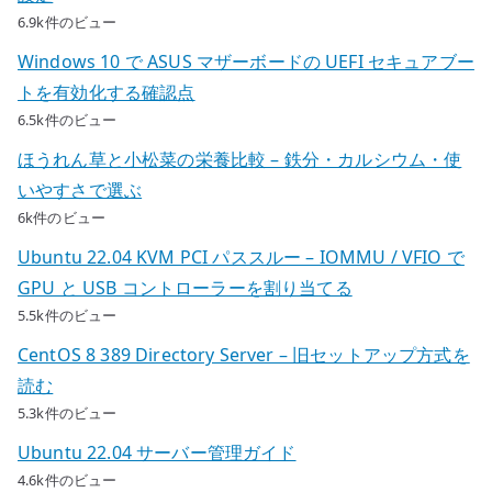
6.9k件のビュー
Windows 10 で ASUS マザーボードの UEFI セキュアブー
トを有効化する確認点
6.5k件のビュー
ほうれん草と小松菜の栄養比較 – 鉄分・カルシウム・使
いやすさで選ぶ
6k件のビュー
Ubuntu 22.04 KVM PCI パススルー – IOMMU / VFIO で
GPU と USB コントローラーを割り当てる
5.5k件のビュー
CentOS 8 389 Directory Server – 旧セットアップ方式を
読む
5.3k件のビュー
Ubuntu 22.04 サーバー管理ガイド
4.6k件のビュー