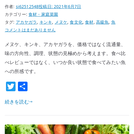
作者:
si62512548
投稿日:
2021年6月7日
何
カテゴリー:
食材・家庭菜園
を
タグ:
アカヤガラ
,
キンキ
,
メヌケ
,
食文化
,
食材
,
高級魚
,
魚
改
い
コメントはまだありません
善
つ
し
メヌケ、キンキ、アカヤガラを、価格ではなく流通量、
か
た
食
味の方向性、調理、状態の見極めから考えます。食べ比
の
べ
か
べレビューではなく、いつか良い状態で食べてみたい魚
た
へ
への所感です。
い
の
T
共
高
級
w
有
魚
続きを読む
it
–
te
メ
r
ヌ
ケ・