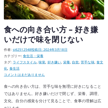
あ
る
–
上
食への向き合い方 – 好き嫌
野
味
いだけで味を閉じない
喜
庵
作者:
si62512548
投稿日:
2024年3月18日
の
カテゴリー:
食生活・栄養
山
タグ:
ライフスタイル
,
味覚
,
好き嫌い
,
栄養
,
自炊
,
苦手な味
,
食文
芋
化
,
食生活
つ
食
コメントはまだありません
け
へ
と
食への向き合い方は、苦手な味を無理に好きになること
の
ろ
向
ではありません。好き嫌いだけで閉じず、栄養、調理、
そ
き
文化、自分の感覚を分けて見ることで、食事の理解は広
ば
合
がります。