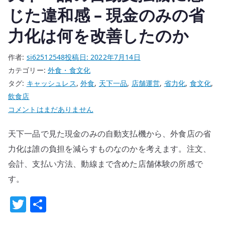
の
じた違和感 – 現金のみの省
力化は何を改善したのか
作者:
si62512548
投稿日:
2022年7月14日
カテゴリー:
外食・食文化
タグ:
キャッシュレス
,
外食
,
天下一品
,
店舗運営
,
省力化
,
食文化
,
飲食店
天
コメントはまだありません
下
天下一品で見た現金のみの自動支払機から、外食店の省
一
品
力化は誰の負担を減らすものなのかを考えます。注文、
の
会計、支払い方法、動線まで含めた店舗体験の所感で
自
す。
動
T
共
支
払
w
有