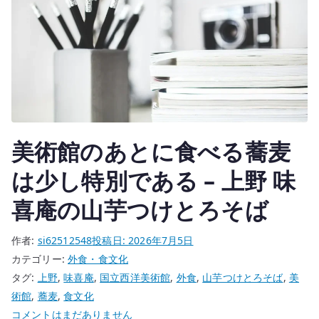
美術館のあとに食べる蕎麦
は少し特別である – 上野 味
喜庵の山芋つけとろそば
作者:
si62512548
投稿日:
2026年7月5日
カテゴリー:
外食・食文化
タグ:
上野
,
味喜庵
,
国立西洋美術館
,
外食
,
山芋つけとろそば
,
美
術館
,
蕎麦
,
食文化
美
コメントはまだありません