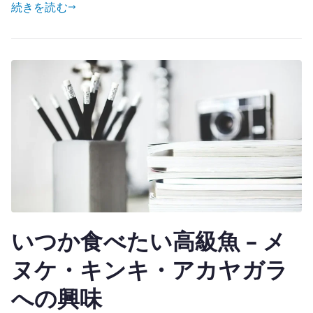
機
続きを読む
it
に
te
感
r
じ
た
違
和
感
–
現
金
の
み
いつか食べたい高級魚 – メ
の
省
ヌケ・キンキ・アカヤガラ
力
への興味
化
は