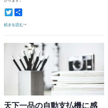
へ
い
の
T
共
方
–
w
有
好
続きを読む
it
き
te
嫌
r
い
だ
け
で
味
を
閉
じ
な
い
天下一品の自動支払機に感
へ