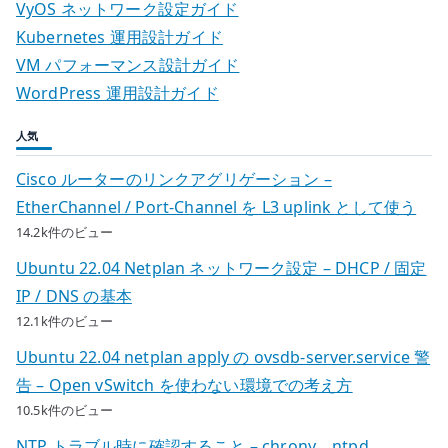
漬
VyOS ネットワーク設定ガイド
け
Kubernetes 運用設計ガイド
で
VM パフォーマンス設計ガイド
楽
WordPress 運用設計ガイド
し
む
人気
名
Cisco ルーターのリンクアグリゲーション –
古
EtherChannel / Port-Channel を L3 uplink として使う
屋
14.2k件のビュー
め
し
Ubuntu 22.04 Netplan ネットワーク設定 – DHCP / 固定
へ
IP / DNS の基本
の
12.1k件のビュー
Ubuntu 22.04 netplan apply の ovsdb-server.service 警
告 – Open vSwitch を使わない環境での考え方
10.5k件のビュー
NTP トラブル時に確認すること – chrony、ntpd、