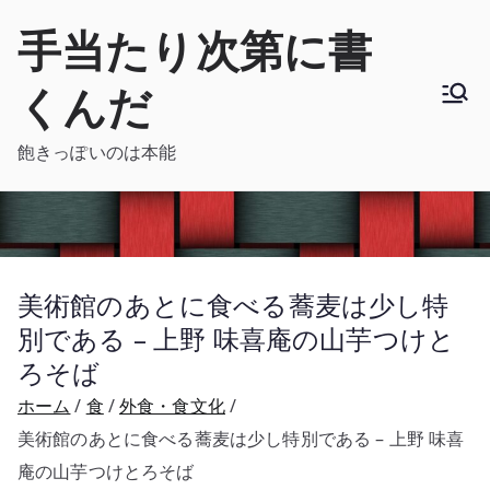
内
手当たり次第に書
容
を
くんだ
ス
キ
飽きっぽいのは本能
ッ
プ
美術館のあとに食べる蕎麦は少し特
別である – 上野 味喜庵の山芋つけと
ろそば
ホーム
食
外食・食文化
美術館のあとに食べる蕎麦は少し特別である – 上野 味喜
庵の山芋つけとろそば