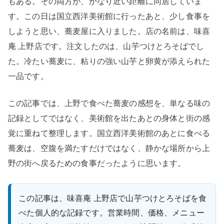
もある。その両方が、かなり近い距離に同居していま
庵
す。この日は国立西洋美術館に行ったあと、少し食事を
の
しようと思い、蕎麦屋に入りました。店の名前は、味喜
山
庵 上野店です。注文したのは、山芋つけとろそばでし
芋
つ
た。冷たい蕎麦に、粘りの強い山芋と卵黄が添えられた
け
一品です。
と
ろ
この記事では、上野で食べた蕎麦の感想を、単なる味の
そ
記録としてではなく、美術館を出たあとの身体と街の感
ば
覚に重ねて整理します。国立西洋美術館のあとに食べる
へ
蕎麦は、空腹を満たすだけではなく、静かな場所から上
の
野の街へ戻るための食事だったように思います。
この記事は、味喜庵 上野店で山芋つけとろそばを食
べた個人的な記録です。営業時間、価格、メニュー