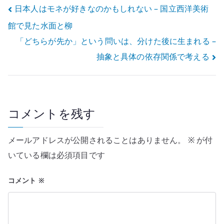
投
日本人はモネが好きなのかもしれない – 国立西洋美術
館で見た水面と柳
稿
「どちらが先か」という問いは、分けた後に生まれる –
ナ
抽象と具体の依存関係で考える
ビ
ゲ
ー
コメントを残す
シ
メールアドレスが公開されることはありません。
※
が付
ョ
いている欄は必須項目です
ン
コメント
※