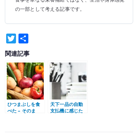
の一部として考える記事です。
T
共
w
有
関連記事
it
te
r
ひつまぶしを食
天下一品の自動
べた – そのま
支払機に感じた
ま・薬味・お茶
違和感 – 現金の
漬けで楽しむ名
みの省力化は何
古屋めし
を改善したのか