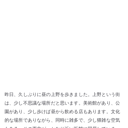
べ
る
蕎
麦
は
少
し
特
別
で
あ
る
昨日、久しぶりに昼の上野を歩きました。上野という街
–
上
は、少し不思議な場所だと思います。美術館があり、公
野
園があり、少し歩けば昼から飲める店もあります。文化
味
的な場所でありながら、同時に雑多で、少し猥雑な空気
喜