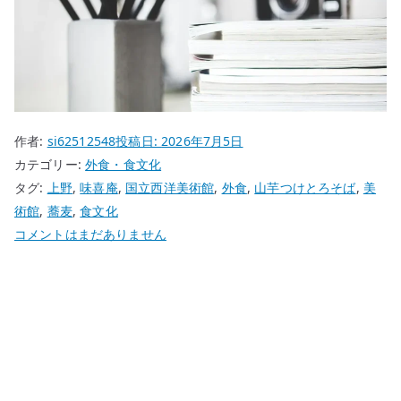
作者:
si62512548
投稿日:
2026年7月5日
カテゴリー:
外食・食文化
タグ:
上野
,
味喜庵
,
国立西洋美術館
,
外食
,
山芋つけとろそば
,
美
術館
,
蕎麦
,
食文化
美
コメントはまだありません
術
館
の
あ
と
に
食