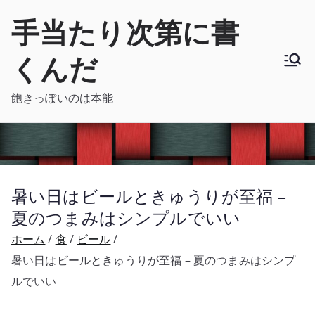
内
手当たり次第に書
容
を
くんだ
ス
キ
飽きっぽいのは本能
ッ
プ
暑い日はビールときゅうりが至福 –
夏のつまみはシンプルでいい
ホーム
食
ビール
暑い日はビールときゅうりが至福 – 夏のつまみはシンプ
ルでいい