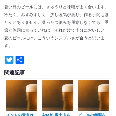
暑い日のビールには、きゅうりと味噌がよく合います。
冷たく、みずみずしく、少し塩気があり、作る手間もほ
とんどありません。凝ったつまみを用意しなくても、季
節と体調に合っていれば、それだけで十分においしい。
夏のビールには、こういうシンプルさが合うと思いま
す。
T
共
w
有
関連記事
it
te
r
インドの青鬼は
Asahi 富士山を
ビールの種類を