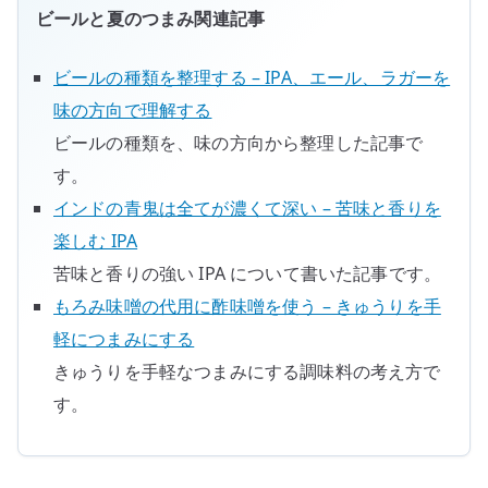
は
ビールと夏のつまみ関連記事
シ
ン
ビールの種類を整理する – IPA、エール、ラガーを
プ
味の方向で理解する
ル
ビールの種類を、味の方向から整理した記事で
で
す。
い
い
インドの青鬼は全てが濃くて深い – 苦味と香りを
へ
楽しむ IPA
の
苦味と香りの強い IPA について書いた記事です。
もろみ味噌の代用に酢味噌を使う – きゅうりを手
軽につまみにする
きゅうりを手軽なつまみにする調味料の考え方で
す。