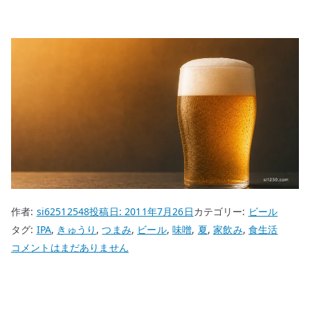
作者:
si62512548
投稿日:
2011年7月26日
カテゴリー:
ビール
タグ:
IPA
,
きゅうり
,
つまみ
,
ビール
,
味噌
,
夏
,
家飲み
,
食生活
暑
コメントはまだありません
い
日
は