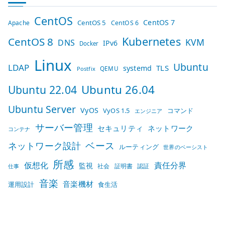
CentOS
CentOS 7
CentOS 5
Apache
CentOS 6
Kubernetes
CentOS 8
KVM
DNS
IPv6
Docker
Linux
Ubuntu
LDAP
TLS
systemd
QEMU
Postfix
Ubuntu 26.04
Ubuntu 22.04
Ubuntu Server
VyOS
VyOS 1.5
コマンド
エンジニア
サーバー管理
セキュリティ
ネットワーク
コンテナ
ベース
ネットワーク設計
ルーティング
世界のベーシスト
所感
仮想化
責任分界
監視
社会
証明書
認証
仕事
音楽
音楽機材
運用設計
食生活