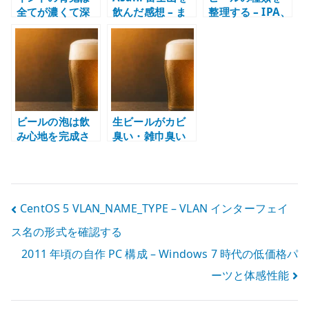
全てが濃くて深
飲んだ感想 – ま
整理する – IPA、
い – 苦味と香り
ろやかで余韻の
エール、ラガー
を楽しむ IPA
あるビール
を味の方向で理
解する
ビールの泡は飲
生ビールがカビ
み心地を完成さ
臭い・雑巾臭い
せる – 香り、炭
と感じる理由 –
酸、口当たりを
サーバー洗浄と
整える要素
グラス管理の問
題
投
CentOS 5 VLAN_NAME_TYPE – VLAN インターフェイ
ス名の形式を確認する
稿
2011 年頃の自作 PC 構成 – Windows 7 時代の低価格パ
ナ
ーツと体感性能
ビ