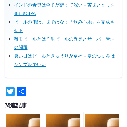
インドの青鬼は全てが濃くて深い – 苦味と香りを
楽しむ IPA
ビールの泡は、味ではなく「飲み心地」を完成さ
せる
雑巾ビールとは？生ビールの異臭とサーバー管理
の問題
暑い日はビールときゅうりが至福 – 夏のつまみは
シンプルでいい
T
共
w
有
関連記事
it
te