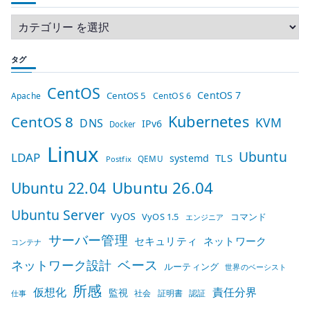
タグ
CentOS
CentOS 7
CentOS 5
Apache
CentOS 6
Kubernetes
CentOS 8
KVM
DNS
IPv6
Docker
Linux
Ubuntu
LDAP
TLS
systemd
QEMU
Postfix
Ubuntu 26.04
Ubuntu 22.04
Ubuntu Server
VyOS
VyOS 1.5
コマンド
エンジニア
サーバー管理
セキュリティ
ネットワーク
コンテナ
ベース
ネットワーク設計
ルーティング
世界のベーシスト
所感
仮想化
責任分界
監視
社会
証明書
認証
仕事