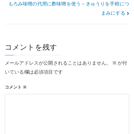
もろみ味噌の代用に酢味噌を使う – きゅうりを手軽につ
ナ
まみにする
ビ
ゲ
ー
コメントを残す
シ
メールアドレスが公開されることはありません。
※
が付
ョ
いている欄は必須項目です
ン
コメント
※