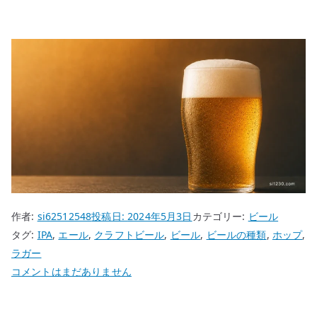
作者:
si62512548
投稿日:
2024年5月3日
カテゴリー:
ビール
タグ:
IPA
,
エール
,
クラフトビール
,
ビール
,
ビールの種類
,
ホップ
,
ラガー
ビ
コメントはまだありません
ー
ル