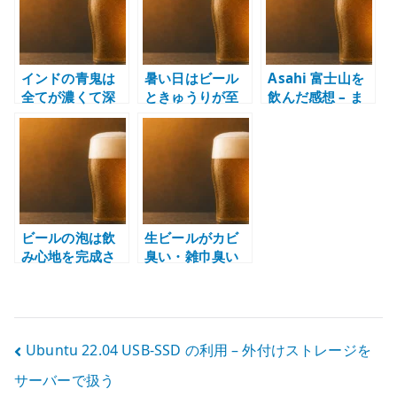
r
インドの青鬼は
暑い日はビール
Asahi 富士山を
全てが濃くて深
ときゅうりが至
飲んだ感想 – ま
い – 苦味と香り
福 – 夏のつまみ
ろやかで余韻の
を楽しむ IPA
はシンプルでい
あるビール
い
ビールの泡は飲
生ビールがカビ
み心地を完成さ
臭い・雑巾臭い
せる – 香り、炭
と感じる理由 –
酸、口当たりを
サーバー洗浄と
整える要素
グラス管理の問
題
投
Ubuntu 22.04 USB-SSD の利用 – 外付けストレージを
サーバーで扱う
稿