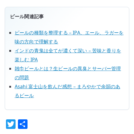
ビール関連記事
ビールの種類を整理する – IPA、エール、ラガーを
味の方向で理解する
インドの青鬼は全てが濃くて深い – 苦味と香りを
楽しむ IPA
雑巾ビールとは？生ビールの異臭とサーバー管理
の問題
Asahi 富士山を飲んだ感想 – まろやかで余韻のあ
るビール
T
共
w
有