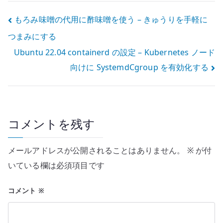
題
投
もろみ味噌の代用に酢味噌を使う – きゅうりを手軽に
つまみにする
稿
Ubuntu 22.04 containerd の設定 – Kubernetes ノード
ナ
向けに SystemdCgroup を有効化する
ビ
ゲ
ー
コメントを残す
シ
メールアドレスが公開されることはありません。
※
が付
ョ
いている欄は必須項目です
ン
コメント
※