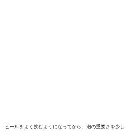
泡
は
飲
み
心
地
を
完
成
さ
せ
る
–
香
り、
炭
ビールをよく飲むようになってから、泡の重要さを少し
酸、