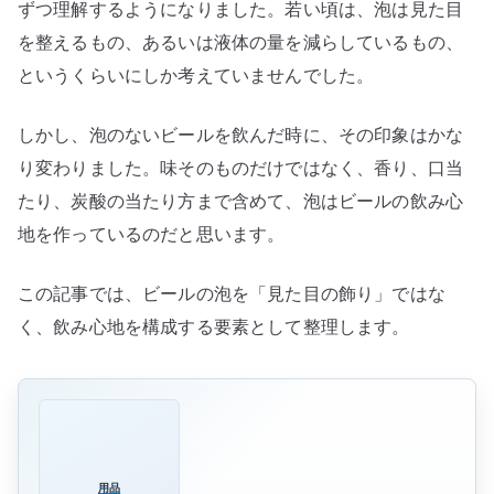
口
ずつ理解するようになりました。若い頃は、泡は見た目
当
を整えるもの、あるいは液体の量を減らしているもの、
た
というくらいにしか考えていませんでした。
り
を
しかし、泡のないビールを飲んだ時に、その印象はかな
整
り変わりました。味そのものだけではなく、香り、口当
え
たり、炭酸の当たり方まで含めて、泡はビールの飲み心
る
地を作っているのだと思います。
要
素
この記事では、ビールの泡を「見た目の飾り」ではな
へ
の
く、飲み心地を構成する要素として整理します。
用品