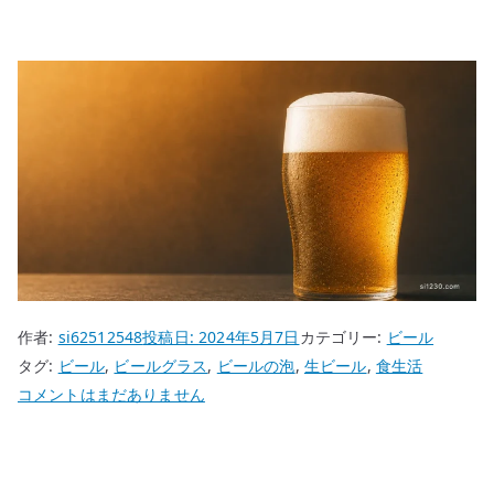
作者:
si62512548
投稿日:
2024年5月7日
カテゴリー:
ビール
タグ:
ビール
,
ビールグラス
,
ビールの泡
,
生ビール
,
食生活
ビ
コメントはまだありません
ー
ル
の