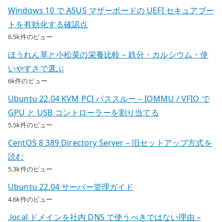
Windows 10 で ASUS マザーボードの UEFI セキュアブー
トを有効化する確認点
6.5k件のビュー
ほうれん草と小松菜の栄養比較 – 鉄分・カルシウム・使
いやすさで選ぶ
6k件のビュー
Ubuntu 22.04 KVM PCI パススルー – IOMMU / VFIO で
GPU と USB コントローラーを割り当てる
5.5k件のビュー
CentOS 8 389 Directory Server – 旧セットアップ方式を
読む
5.3k件のビュー
Ubuntu 22.04 サーバー管理ガイド
4.6k件のビュー
.local ドメインを社内 DNS で使うべきではない理由 –