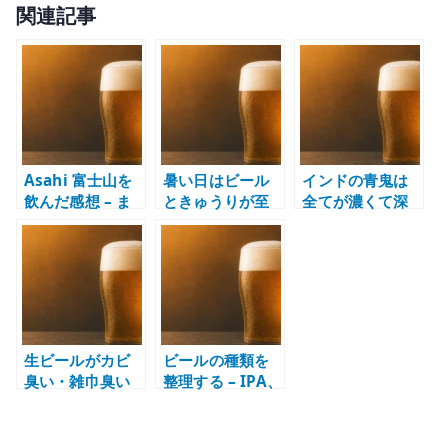
関連記事
it
te
r
Asahi 富士山を
暑い日はビール
インドの青鬼は
飲んだ感想 – ま
ときゅうりが至
全てが濃くて深
ろやかで余韻の
福 – 夏のつまみ
い – 苦味と香り
あるビール
はシンプルでい
を楽しむ IPA
い
生ビールがカビ
ビールの種類を
臭い・雑巾臭い
整理する – IPA、
と感じる理由 –
エール、ラガー
サーバー洗浄と
を味の方向で理
グラス管理の問
解する