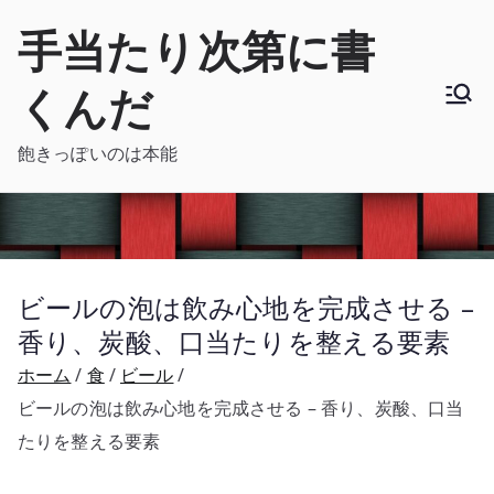
内
手当たり次第に書
容
を
くんだ
ス
キ
飽きっぽいのは本能
ッ
プ
ビールの泡は飲み心地を完成させる –
香り、炭酸、口当たりを整える要素
ホーム
食
ビール
ビールの泡は飲み心地を完成させる – 香り、炭酸、口当
たりを整える要素