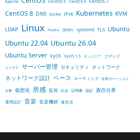
CentOS
CentOS 7
CentOS 5
Apache
CentOS 6
Kubernetes
CentOS 8
KVM
DNS
IPv6
Docker
Linux
Ubuntu
LDAP
TLS
systemd
QEMU
Postfix
Ubuntu 26.04
Ubuntu 22.04
Ubuntu Server
VyOS
VyOS 1.5
コマンド
エンジニア
サーバー管理
セキュリティ
ネットワーク
コンテナ
ベース
ネットワーク設計
ルーティング
世界のベーシスト
所感
仮想化
責任分界
監視
社会
証明書
認証
仕事
音楽
音楽機材
運用設計
食生活