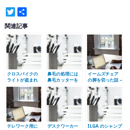
T
共
w
有
関連記事
it
te
r
クロスバイクの
鼻毛の処理には
イームズチェア
ライトが盗まれ
鼻毛カッターを
の脚を切った話 –
る – 取り外し式
使うと良い – 身
座面高さが合わ
ライトと盗難対
だしなみとして
ない椅子を調整
策
整える
した記録
テレワーク用に
デスクワーカー
ILGA のシャンプ