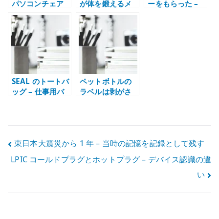
パソコンチェア
が体を鍛えるメ
ーをもらった –
を買い替えた理
リット – 仕事の
美容室のサンプ
由
集中力と生活の
ルで日用品の相
土台を整える
性に気づいた記
録
SEAL のトートバ
ペットボトルの
ッグ – 仕事用バ
ラベルは剥がさ
ッグとしてのデ
なくていいのか –
ザインと重さ
ラベルレス商品
から考えたこと
投
東日本大震災から 1 年 – 当時の記憶を記録として残す
LPIC コールドプラグとホットプラグ – デバイス認識の違
稿
い
ナ
ビ