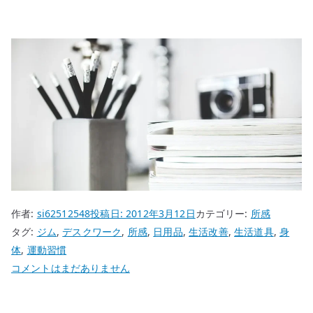
作者:
si62512548
投稿日:
2012年3月12日
カテゴリー:
所感
タグ:
ジム
,
デスクワーク
,
所感
,
日用品
,
生活改善
,
生活道具
,
身
体
,
運動習慣
ジ
コメントはまだありません
ム
に