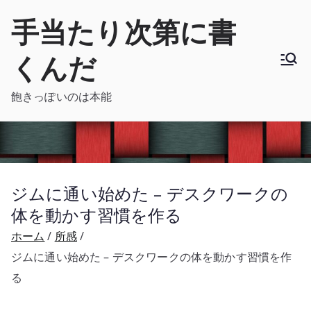
内
手当たり次第に書
容
を
くんだ
ス
キ
飽きっぽいのは本能
ッ
プ
ジムに通い始めた – デスクワークの
体を動かす習慣を作る
ホーム
所感
ジムに通い始めた – デスクワークの体を動かす習慣を作
る