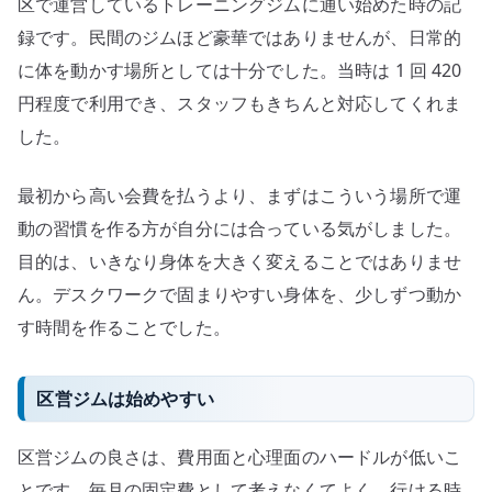
区で運営しているトレーニングジムに通い始めた時の記
す
習
録です。民間のジムほど豪華ではありませんが、日常的
慣
に体を動かす場所としては十分でした。当時は 1 回 420
を
円程度で利用でき、スタッフもきちんと対応してくれま
作
した。
る
へ
最初から高い会費を払うより、まずはこういう場所で運
の
動の習慣を作る方が自分には合っている気がしました。
目的は、いきなり身体を大きく変えることではありませ
ん。デスクワークで固まりやすい身体を、少しずつ動か
す時間を作ることでした。
区営ジムは始めやすい
区営ジムの良さは、費用面と心理面のハードルが低いこ
とです。毎月の固定費として考えなくてよく、行ける時