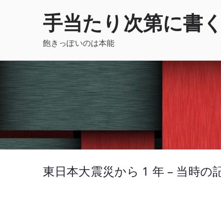
内
手当たり次第に書
容
を
飽きっぽいのは本能
ス
キ
ッ
プ
東日本大震災から 1 年 – 当時