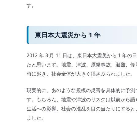
す。
記
録
と
し
東日本大震災から 1 年
て
残
す
2012 年 3 月 11 日は、東日本大震災から 
へ
たと思います。地震、津波、原発事故、避難、停
の
時に起き、社会全体が大きく揺さぶられました。
現実的に、あのような規模の災害を具体的に予測
す。もちろん、地震や津波のリスクは以前から語
生活への影響、社会の混乱を目の当たりにすると
ました。