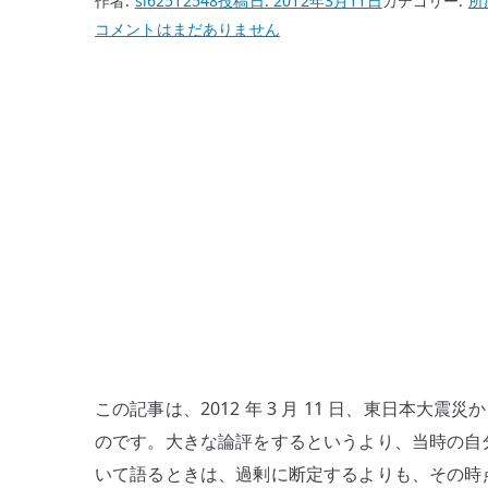
作者:
si62512548
投稿日:
2012年3月11日
カテゴリー:
所
東
コメントはまだありません
日
本
大
震
災
か
ら
1
年
–
当
時
の
この記事は、2012 年 3 月 11 日、東日本大
記
のです。大きな論評をするというより、当時の自
憶
いて語るときは、過剰に断定するよりも、その時
を