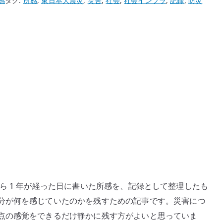
感
タグ:
所感
,
東日本大震災
,
災害
,
社会
,
社会インフラ
,
記録
,
防災
震災から 1 年が経った日に書いた所感を、記録として整理したも
分が何を感じていたのかを残すための記事です。災害につ
点の感覚をできるだけ静かに残す方がよいと思っていま