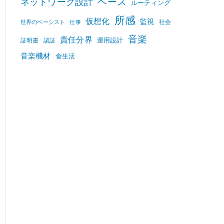
ベース
ネットワーク設計
ルーティング
所感
仮想化
監視
社会
世界のベーシスト
仕事
音楽
責任分界
運用設計
証明書
認証
音楽機材
食生活