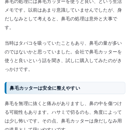
鼻毛の処理には鼻毛カッターを使うと良い、という生活
身
だ
メモです。以前はあまり意識していませんでしたが、身
し
だしなみとして考えると、鼻毛の処理は意外と大事で
な
す。
み
と
当時はタバコを吸っていたこともあり、鼻毛の量が多い
し
のではないかと思っていました。会社で鼻毛カッターを
て
使うと良いという話を聞き、試しに購入してみたのがき
整
っかけです。
え
る
へ
鼻毛カッターは安全に整えやすい
の
鼻毛を無理に抜くと痛みがありますし、鼻の中を傷つけ
る可能性もあります。ハサミで切るのも、角度によって
は少し怖いです。その点、鼻毛カッターは身だしなみ用
の道具として扱いやすいです。