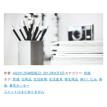
作者:
si62512548
投稿日:
2012年6月3日
カテゴリー:
所感
タグ:
所感
,
日用品
,
生活改善
,
生活道具
,
衛生用品
,
身だしなみ
,
身
体
,
鼻毛カッター
鼻
コメントはまだありません
毛
の