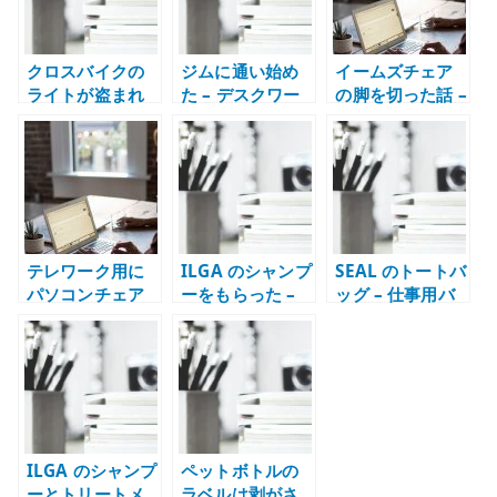
クロスバイクの
ジムに通い始め
イームズチェア
ライトが盗まれ
た – デスクワー
の脚を切った話 –
る – 取り外し式
クの体を動かす
座面高さが合わ
ライトと盗難対
習慣を作る
ない椅子を調整
策
した記録
テレワーク用に
ILGA のシャンプ
SEAL のトートバ
パソコンチェア
ーをもらった –
ッグ – 仕事用バ
を買い替えた理
美容室のサンプ
ッグとしてのデ
由
ルで日用品の相
ザインと重さ
性に気づいた記
録
ILGA のシャンプ
ペットボトルの
ーとトリートメ
ラベルは剥がさ