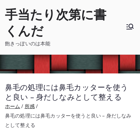
内
手当たり次第に書
容
を
くんだ
ス
キ
飽きっぽいのは本能
ッ
プ
鼻毛の処理には鼻毛カッターを使う
と良い – 身だしなみとして整える
ホーム
所感
鼻毛の処理には鼻毛カッターを使うと良い – 身だしなみ
として整える