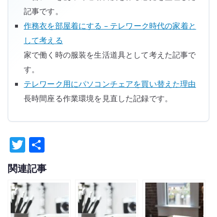
記事です。
作務衣を部屋着にする – テレワーク時代の家着と
して考える
家で働く時の服装を生活道具として考えた記事で
す。
テレワーク用にパソコンチェアを買い替えた理由
長時間座る作業環境を見直した記録です。
T
共
w
有
関連記事
it
te
r