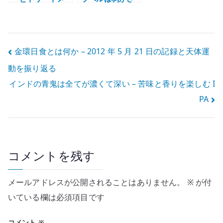
ント – 洗い上が
なくていいのか –
りで印象が変わ
ラベルレス商品
ったヘアケア用
から考えたこと
品
投
金環日食とは何か – 2012 年 5 月 21 日の記録と天体運
動を振り返る
稿
インドの青鬼は全てが濃くて深い – 苦味と香りを楽しむ I
ナ
PA
ビ
ゲ
ー
コメントを残す
シ
メールアドレスが公開されることはありません。
※
が付
ョ
いている欄は必須項目です
ン
コメント
※