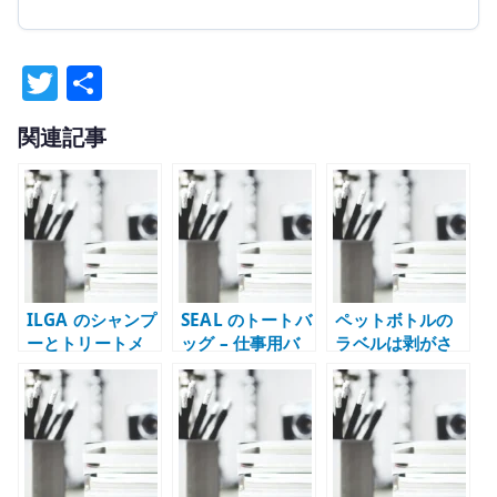
T
共
w
有
関連記事
it
te
r
ILGA のシャンプ
SEAL のトートバ
ペットボトルの
ーとトリートメ
ッグ – 仕事用バ
ラベルは剥がさ
ント – 洗い上が
ッグとしてのデ
なくていいのか –
りで印象が変わ
ザインと重さ
ラベルレス商品
ったヘアケア用
から考えたこと
品