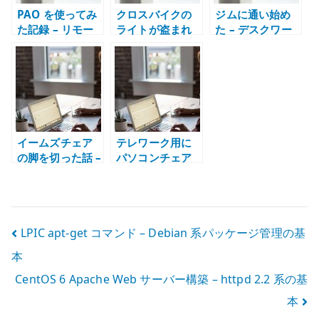
PAO を使ってみ
クロスバイクの
ジムに通い始め
た記録 – リモー
ライトが盗まれ
た – デスクワー
トワーク中の表
る – 取り外し式
クの体を動かす
情筋ケアを考え
ライトと盗難対
習慣を作る
る
策
イームズチェア
テレワーク用に
の脚を切った話 –
パソコンチェア
座面高さが合わ
を買い替えた理
ない椅子を調整
由
した記録
投
LPIC apt-get コマンド – Debian 系パッケージ管理の基
本
稿
CentOS 6 Apache Web サーバー構築 – httpd 2.2 系の基
ナ
本