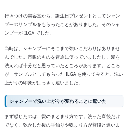
ン
プ
行きつけの美容室から、誕生日プレゼントとしてシャン
ル
で
プーのサンプルをもらったことがありました。そのシャ
日
ンプーが ILGA でした。
用
品
当時は、シャンプーにそこまで強いこだわりはありませ
の
んでした。市販のものを普通に使っていましたし、髪を
相
洗えれば十分だと思っていたところがあります。ところ
性
が、サンプルとしてもらった ILGA を使ってみると、洗い
に
上がりの印象がはっきり違いました。
気
づ
い
シャンプーで洗い上がりが変わることに驚いた
た
記
まず感じたのは、髪のまとまり方です。洗った直後だけ
録
でなく、乾かした後の手触りや収まり方が普段と違いま
へ