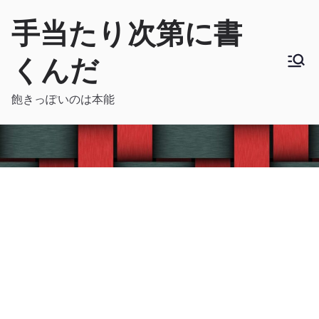
内
手当たり次第に書
容
を
くんだ
ス
キ
飽きっぽいのは本能
ッ
プ