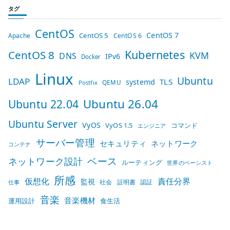
タグ
CentOS
CentOS 7
CentOS 5
Apache
CentOS 6
Kubernetes
CentOS 8
KVM
DNS
IPv6
Docker
Linux
Ubuntu
LDAP
TLS
systemd
QEMU
Postfix
Ubuntu 26.04
Ubuntu 22.04
Ubuntu Server
VyOS
VyOS 1.5
コマンド
エンジニア
サーバー管理
セキュリティ
ネットワーク
コンテナ
ベース
ネットワーク設計
ルーティング
世界のベーシスト
所感
仮想化
責任分界
監視
社会
証明書
認証
仕事
音楽
音楽機材
運用設計
食生活