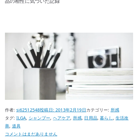
品の相性に気づいた記録
作者:
si62512548
投稿日:
2013年2月19日
カテゴリー:
所感
タグ:
ILGA
,
シャンプー
,
ヘアケア
,
所感
,
日用品
,
暮らし
,
生活改
善
,
道具
ILGA
コメントはまだありません