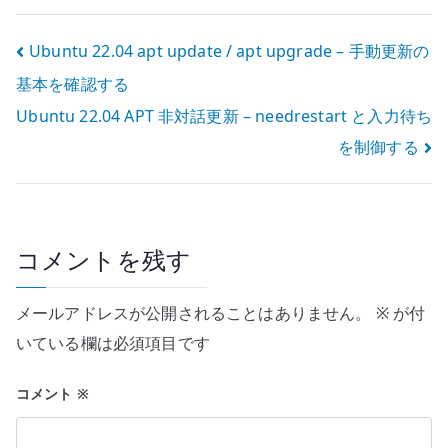
時の不要な通信
ムアウトを切り
を抑える
分ける
投
Ubuntu 22.04 apt update / apt upgrade – 手動更新の
基本を確認する
稿
Ubuntu 22.04 APT 非対話更新 – needrestart と入力待ち
ナ
を制御する
ビ
ゲ
ー
コメントを残す
シ
メールアドレスが公開されることはありません。
※
が付
ョ
いている欄は必須項目です
ン
コメント
※