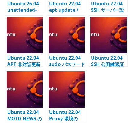
Ubuntu 26.04
Ubuntu 22.04
Ubuntu 22.04
unattended-
apt update /
SSH サーバー設
upgrades の基
apt upgrade –
定 –
本設定 – セキュ
手動更新の基本
sshd_config と
リティ更新を自
を確認する
公開鍵認証の前
動適用する
提を確認する
Ubuntu 22.04
Ubuntu 22.04
Ubuntu 22.04
APT 非対話更新
sudo パスワード
SSH 公開鍵認証
– needrestart
確認の抑止 –
の設定 –
と入力待ちを制
NOPASSWD を
Ed25519 鍵でロ
御する
安全に使う
グインする
Ubuntu 22.04
Ubuntu 22.04
MOTD NEWS の
Proxy 環境の
外部通信を停止
GPG 鍵取得 –
する – ログイン
apt-key のタイ