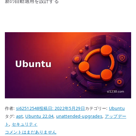
新の自動適用を設計する
作者:
si62512548
投稿日:
2022年5月29日
カテゴリー:
Ubuntu
タグ:
apt
,
Ubuntu 22.04
,
unattended-upgrades
,
アップデー
ト
,
セキュリティ
Ubuntu
コメントはまだありません