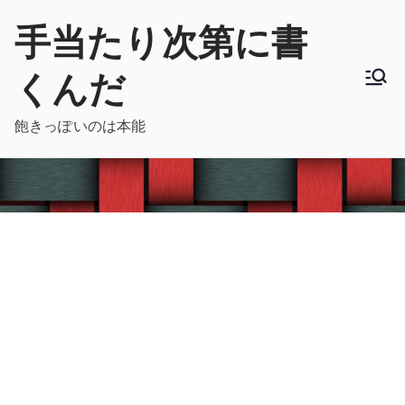
内
手当たり次第に書
容
を
くんだ
ス
キ
飽きっぽいのは本能
ッ
プ