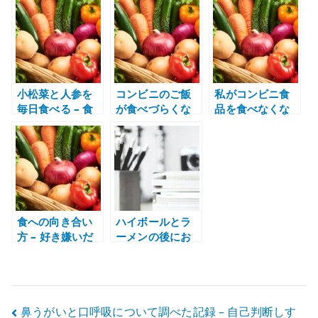
ム・使いやすさ
は記録から始ま
食生活を見直す
で選ぶ
る
視点
小松菜と人参を
コンビニのご飯
私がコンビニ食
毎日食べる – 食
が食べづらくな
品を食べなくな
生活を整えるた
ってきた – 自炊
った理由 – 味覚
めの野菜習慣
に戻るきっかけ
と自炊の変化
食への向き合い
ハイボールとラ
方 – 好き嫌いだ
ーメンの後にお
けで味を閉じな
腹が痛くなる理
い
由 – 冷たい酒と
脂質の負担を考
える
投
鼻うがいと口呼吸について調べた記録 – 自己判断しす