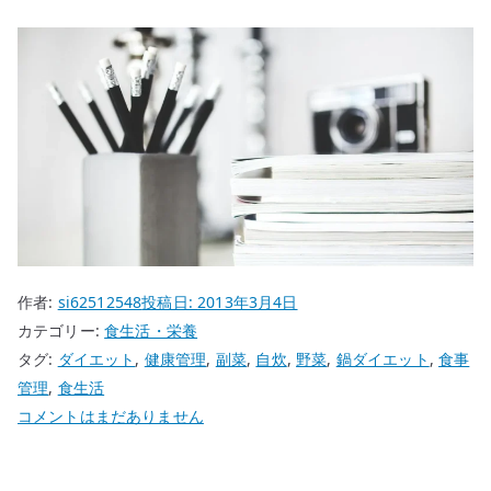
作者:
si62512548
投稿日:
2013年3月4日
カテゴリー:
食生活・栄養
タグ:
ダイエット
,
健康管理
,
副菜
,
自炊
,
野菜
,
鍋ダイエット
,
食事
管理
,
食生活
鍋
コメントはまだありません
ダ
イ