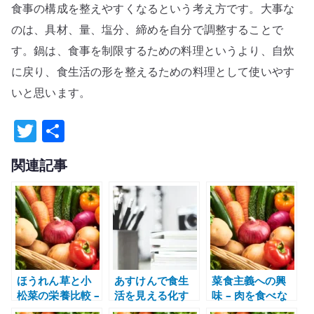
食事の構成を整えやすくなるという考え方です。大事な
のは、具材、量、塩分、締めを自分で調整することで
す。鍋は、食事を制限するための料理というより、自炊
に戻り、食生活の形を整えるための料理として使いやす
いと思います。
T
共
w
有
関連記事
it
te
r
ほうれん草と小
あすけんで食生
菜食主義への興
松菜の栄養比較 –
活を見える化す
味 – 肉を食べな
鉄分・カルシウ
る – ダイエット
い思想ではなく