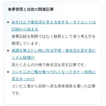
の
使
食事管理と自炊の関連記事
い
方
あすけんで食生活を見える化する – ダイエットは
へ
記録から始まる
の
食事記録を制限ではなく観察として使う考え方を
整理しています。
体調を整えたい時に作る芋煮 – 食生活を戻す具だ
くさん味噌汁
具だくさんの汁物で食生活を戻す記事です。
コンビニのご飯が食べづらくなってきた – 自炊に
戻るきっかけ
コンビニ食から自炊へ戻る身体感覚を書いた記事
です。