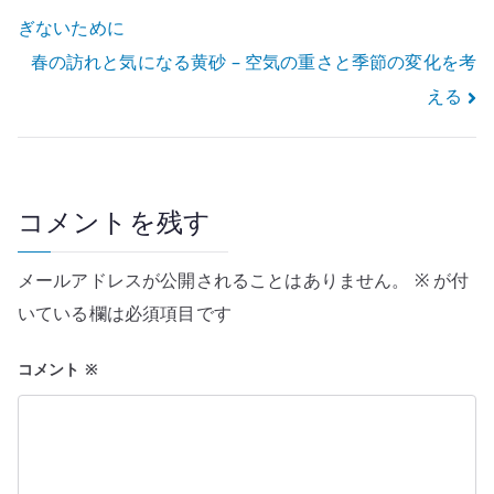
ぎないために
稿
春の訪れと気になる黄砂 – 空気の重さと季節の変化を考
ナ
える
ビ
ゲ
ー
コメントを残す
シ
メールアドレスが公開されることはありません。
※
が付
ョ
いている欄は必須項目です
ン
コメント
※