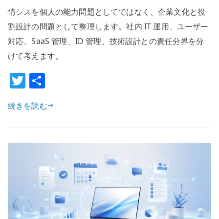
シ
情シスを個人の能力問題としてではなく、企業文化と役
ス
は
割設計の問題として整理します。社内 IT 運用、ユーザー
な
対応、SaaS 管理、ID 管理、技術設計との責任分界を分
ぜ
けて考えます。
「狭
T
共
く
浅
w
有
い
続きを読む
it
IT」
te
に
r
な
り
や
す
い
の
か