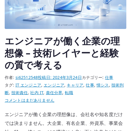
と
キ
ャ
リ
ア
エンジニアが働く企業の理
の
立
想像 – 技術レイヤーと経験
て
直
の質で考える
し
へ
作者:
si62512548
投稿日:
2024年3月24日
カテゴリー:
仕事
の
タグ:
IT エンジニア
,
エンジニア
,
キャリア
,
仕事
,
情シス
,
技術判
断
,
技術責任
,
社内 IT
,
責任分界
,
転職
エ
コメントはまだありません
ン
エンジニアが働く企業の理想像は、会社名や知名度だけ
ジ
ニ
では決まりません。大企業、有名企業、外資系、事業会
ア