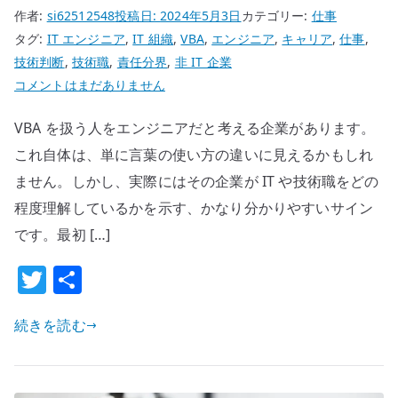
作者:
si62512548
投稿日:
2024年5月3日
カテゴリー:
仕事
考
タグ:
IT エンジニア
,
IT 組織
,
VBA
,
エンジニア
,
キャリア
,
仕事
,
え
技術判断
,
技術職
,
責任分界
,
非 IT 企業
る
VBA
コメントはまだありません
へ
を
の
VBA を扱う人をエンジニアだと考える企業があります。
扱
う
これ自体は、単に言葉の使い方の違いに見えるかもしれ
人
ません。しかし、実際にはその企業が IT や技術職をどの
を
程度理解しているかを示す、かなり分かりやすいサイン
エ
です。最初 […]
ン
ジ
T
共
ニ
w
有
ア
続きを読む
it
だ
te
と
r
思