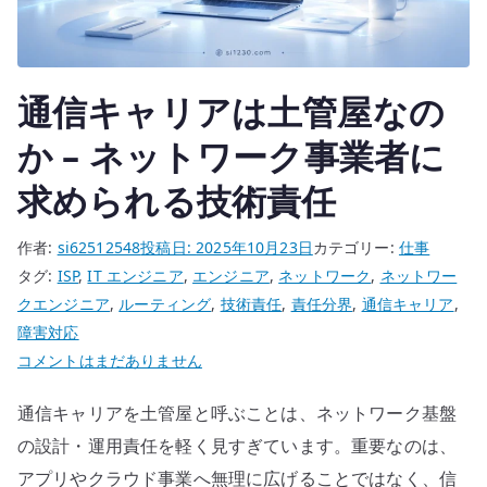
–
企
業
通信キャリアは土管屋なの
文
化
か – ネットワーク事業者に
と
求められる技術責任
役
割
作者:
si62512548
投稿日:
2025年10月23日
カテゴリー:
仕事
設
タグ:
ISP
,
IT エンジニア
,
エンジニア
,
ネットワーク
,
ネットワー
計
クエンジニア
,
ルーティング
,
技術責任
,
責任分界
,
通信キャリア
,
で
障害対応
考
通
コメントはまだありません
え
信
る
通信キャリアを土管屋と呼ぶことは、ネットワーク基盤
キ
へ
ャ
の設計・運用責任を軽く見すぎています。重要なのは、
の
リ
アプリやクラウド事業へ無理に広げることではなく、信