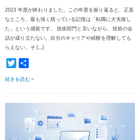
を
年
2023 年度が終わりました。この年度を振り返ると、正直
見
度
抜
が
なところ、最も強く残っている記憶は「転職に大失敗し
く
終
た」という感覚です。 技術部門と言いながら、技術の会
へ
わ
話が成り立たない。自分のキャリアや経験を理解しても
の
っ
らえない。そ […]
て
考
T
共
え
w
有
た
続きを読む
it
こ
te
と
r
–
転
職
失
敗