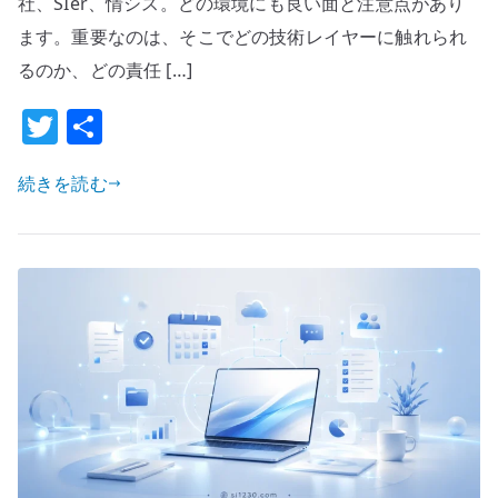
社、SIer、情シス。どの環境にも良い面と注意点があり
が
ます。重要なのは、そこでどの技術レイヤーに触れられ
働
るのか、どの責任 […]
く
企
T
共
業
w
有
の
続きを読む
it
理
te
想
r
像
–
技
術
レ
イ
ヤ
ー
と