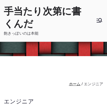
内
手当たり次第に書
容
を
くんだ
ス
キ
飽きっぽいのは本能
ッ
プ
ホーム
エンジニア
エンジニア