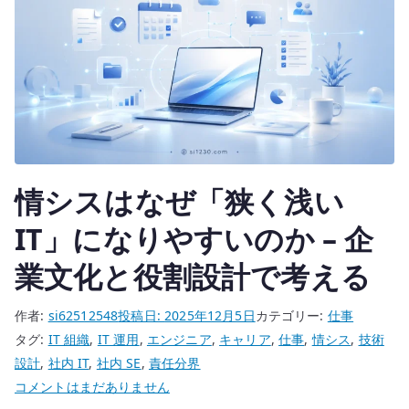
術
設
計
と
社
内
IT
運
情シスはなぜ「狭く浅い
用
を
IT」になりやすいのか – 企
混
業文化と役割設計で考える
同
し
作者:
si62512548
投稿日:
2025年12月5日
カテゴリー:
仕事
な
タグ:
IT 組織
,
IT 運用
,
エンジニア
,
キャリア
,
仕事
,
情シス
,
技術
い
設計
,
社内 IT
,
社内 SE
,
責任分界
へ
情
コメントはまだありません
の