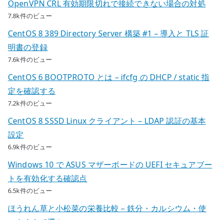
OpenVPN CRL 有効期限切れで接続できない場合の対処
7.8k件のビュー
CentOS 8 389 Directory Server 構築 #1 – 導入と TLS 証
明書の登録
7.6k件のビュー
CentOS 6 BOOTPROTO とは – ifcfg の DHCP / static 指
定を確認する
7.2k件のビュー
CentOS 8 SSSD Linux クライアント – LDAP 認証の基本
設定
6.9k件のビュー
Windows 10 で ASUS マザーボードの UEFI セキュアブー
トを有効化する確認点
6.5k件のビュー
ほうれん草と小松菜の栄養比較 – 鉄分・カルシウム・使