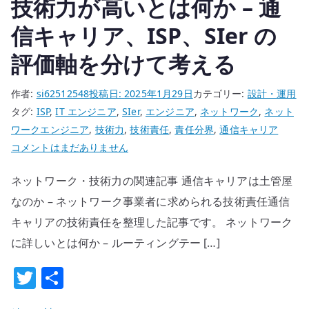
技術力が高いとは何か – 通
者
に
信キャリア、ISP、SIer の
求
評価軸を分けて考える
め
ら
作者:
si62512548
投稿日:
2025年1月29日
カテゴリー:
設計・運用
れ
タグ:
ISP
,
IT エンジニア
,
SIer
,
エンジニア
,
ネットワーク
,
ネット
る
ワークエンジニア
,
技術力
,
技術責任
,
責任分界
,
通信キャリア
技
技
コメントはまだありません
術
術
責
ネットワーク・技術力の関連記事 通信キャリアは土管屋
力
任
が
なのか – ネットワーク事業者に求められる技術責任通信
へ
高
の
キャリアの技術責任を整理した記事です。 ネットワーク
い
に詳しいとは何か – ルーティングテー […]
と
T
共
は
何
w
有
か