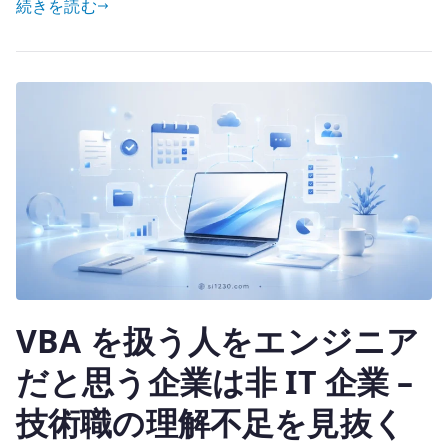
続きを読む
it
–
te
通
r
信
キ
ャ
リ
ア、
ISP、
SIer
の
評
価
VBA を扱う人をエンジニア
軸
を
だと思う企業は非 IT 企業 –
分
技術職の理解不足を見抜く
け
て