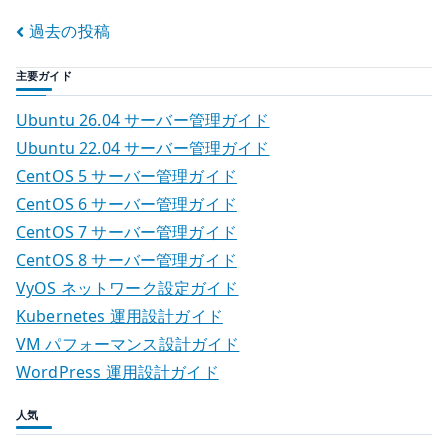
r
経
投
過去の投稿
験
を
稿
主要ガイド
積
ナ
め
Ubuntu 26.04 サーバー管理ガイド
る
ビ
Ubuntu 22.04 サーバー管理ガイド
か
CentOS 5 サーバー管理ガイド
ゲ
で
CentOS 6 サーバー管理ガイド
決
ー
CentOS 7 サーバー管理ガイド
ま
CentOS 8 サーバー管理ガイド
る
シ
VyOS ネットワーク設定ガイド
–
ョ
Kubernetes 運用設計ガイド
技
VM パフォーマンス設計ガイド
術
ン
責
WordPress 運用設計ガイド
任
人気
を
持