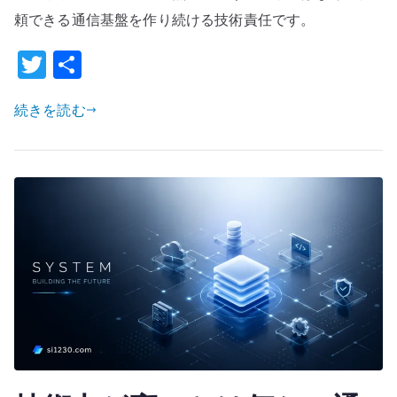
ア
頼できる通信基盤を作り続ける技術責任です。
は
T
共
土
管
w
有
屋
続きを読む
it
な
te
の
r
か
–
ネ
ッ
ト
ワ
ー
ク
事
業