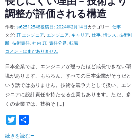
長しにくい理由 – 技術より
ル
調整が評価される構造
を
読
作者:
si62512548
投稿日:
2024年2月14日
カテゴリー:
仕事
め
タグ:
IT エンジニア
,
エンジニア
,
キャリア
,
仕事
,
情シス
,
技術判
な
断
,
技術責任
,
社内 IT
,
責任分界
,
転職
い
日
コメントはまだありません
危
本
う
日本企業では、エンジニアが思ったほど成長できない環
企
さ
業
境があります。もちろん、すべての日本企業がそうだと
へ
で
の
いう話ではありません。技術を競争力として扱い、エン
エ
ジニアに設計責任を持たせる企業もあります。ただ、多
ン
くの企業では、技術そ […]
ジ
ニ
T
共
ア
w
有
が
続きを読む
it