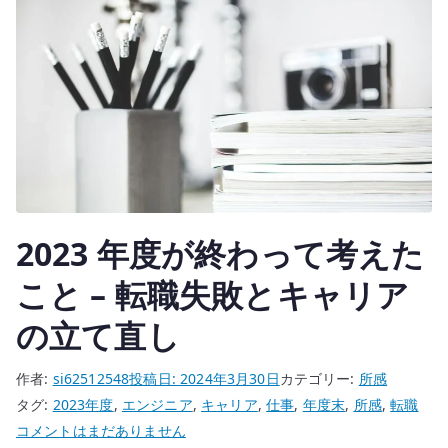
う
企
業
は
非
IT
企
業
–
2023 年度が終わって考えた
技
術
こと – 転職失敗とキャリア
職
の
の立て直し
理
解
作者:
si62512548
投稿日:
2024年3月30日
カテゴリー:
所感
不
タグ:
2023年度
,
エンジニア
,
キャリア
,
仕事
,
年度末
,
所感
,
転職
足
2023
コメントはまだありません