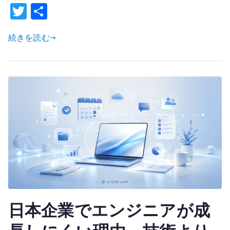
T
共
詳
し
w
有
い
続きを読む
it
と
te
は
r
何
か
–
ル
ー
テ
ィ
ン
グ
テ
日本企業でエンジニアが成
ー
ブ