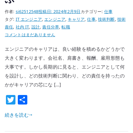
さ
作者:
si62512548
投稿日:
2024年2月9日
カテゴリー:
仕事
れ
タグ:
IT エンジニア
,
エンジニア
,
キャリア
,
仕事
,
技術判断
,
技術
る
責任
,
社内 IT
,
設計
,
責任分界
,
転職
構
エ
コメントはまだありません
造
ン
へ
エンジニアのキャリアは、良い経験を積めるかどうかで
ジ
の
ニ
大きく変わります。会社名、肩書き、報酬、雇用形態も
ア
大事です。しかし長期的に見ると、エンジニアとして何
の
を設計し、どの技術判断に関わり、どの責任を持ったの
キ
かがキャリアの芯にな […]
ャ
リ
T
共
ア
w
有
は
続きを読む
it
良
te
い