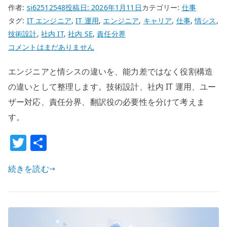
作者:
si62512548
投稿日:
2026年1月11日
カテゴリー:
仕事
タグ:
IT エンジニア
,
IT 運用
,
エンジニア
,
キャリア
,
仕事
,
情シス
,
技術設計
,
社内 IT
,
社内 SE
,
責任分界
エ
コメントはまだありません
ン
エンジニアと情シスの違いを、能力差ではなく役割構造
ジ
ニ
の違いとして整理します。技術設計、社内 IT 運用、ユー
ア
ザー対応、責任分界、翻訳役の必要性を分けて考えま
と
す。
情
T
共
シ
ス
w
有
の
続きを読む
it
違
te
い
r
–
技