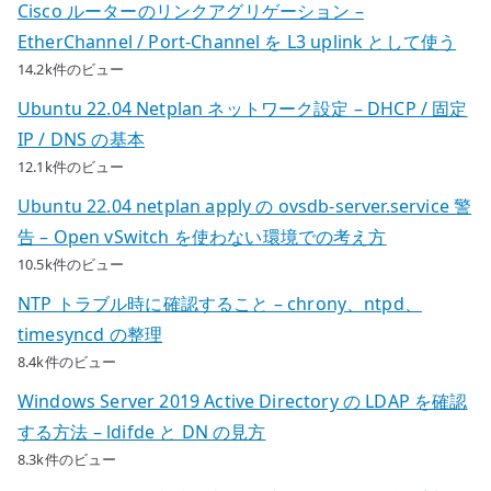
Cisco ルーターのリンクアグリゲーション –
て
EtherChannel / Port-Channel を L3 uplink として使う
る
14.2k件のビュー
環
Ubuntu 22.04 Netplan ネットワーク設定 – DHCP / 固定
境
IP / DNS の基本
を
12.1k件のビュー
選
ぶ
Ubuntu 22.04 netplan apply の ovsdb-server.service 警
へ
告 – Open vSwitch を使わない環境での考え方
の
10.5k件のビュー
NTP トラブル時に確認すること – chrony、ntpd、
timesyncd の整理
8.4k件のビュー
Windows Server 2019 Active Directory の LDAP を確認
する方法 – ldifde と DN の見方
8.3k件のビュー