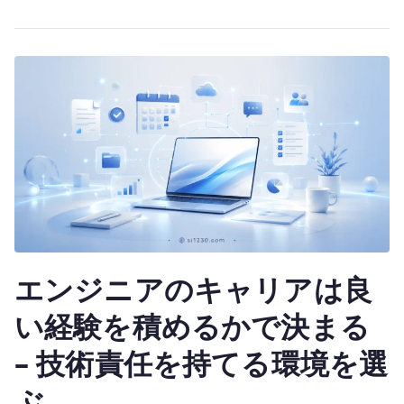
成
te
長
r
し
に
く
い
理
由
–
技
術
よ
エンジニアのキャリアは良
り
調
い経験を積めるかで決まる
整
が
– 技術責任を持てる環境を選
評
ぶ
価