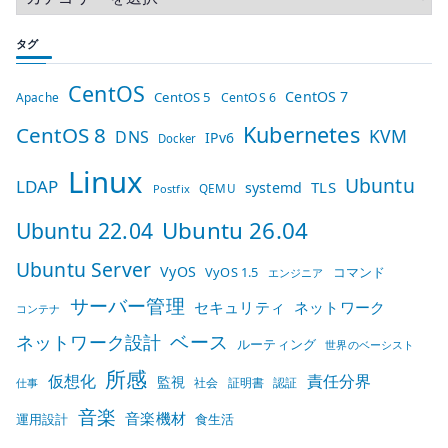
タグ
CentOS
CentOS 7
CentOS 5
Apache
CentOS 6
Kubernetes
CentOS 8
KVM
DNS
IPv6
Docker
Linux
Ubuntu
LDAP
TLS
systemd
QEMU
Postfix
Ubuntu 26.04
Ubuntu 22.04
Ubuntu Server
VyOS
VyOS 1.5
コマンド
エンジニア
サーバー管理
セキュリティ
ネットワーク
コンテナ
ベース
ネットワーク設計
ルーティング
世界のベーシスト
所感
仮想化
責任分界
監視
社会
証明書
認証
仕事
音楽
音楽機材
運用設計
食生活