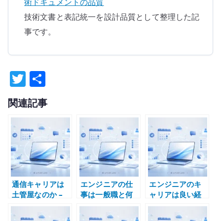
術ドキュメントの品質
技術文書と表記統一を設計品質として整理した記
事です。
T
共
w
有
関連記事
it
te
r
通信キャリアは
エンジニアの仕
エンジニアのキ
土管屋なのか –
事は一般職と何
ャリアは良い経
ネットワーク事
が違うのか – 技
験を積めるかで
業者に求められ
術判断と不確実
決まる – 技術責