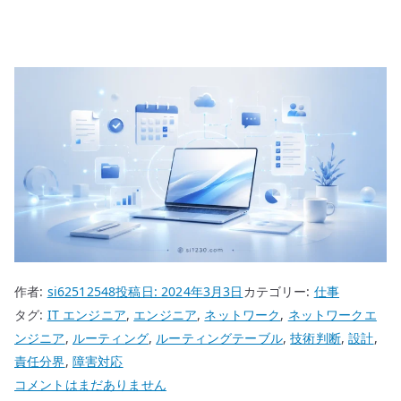
作者:
si62512548
投稿日:
2024年3月3日
カテゴリー:
仕事
タグ:
IT エンジニア
,
エンジニア
,
ネットワーク
,
ネットワークエ
ンジニア
,
ルーティング
,
ルーティングテーブル
,
技術判断
,
設計
,
責任分界
,
障害対応
ネ
コメントはまだありません