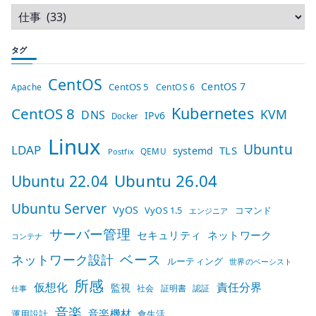
タグ
CentOS
CentOS 7
CentOS 5
Apache
CentOS 6
Kubernetes
CentOS 8
KVM
DNS
IPv6
Docker
Linux
Ubuntu
LDAP
TLS
systemd
QEMU
Postfix
Ubuntu 26.04
Ubuntu 22.04
Ubuntu Server
VyOS
VyOS 1.5
コマンド
エンジニア
サーバー管理
セキュリティ
ネットワーク
コンテナ
ベース
ネットワーク設計
ルーティング
世界のベーシスト
所感
仮想化
責任分界
監視
社会
証明書
認証
仕事
音楽
音楽機材
運用設計
食生活