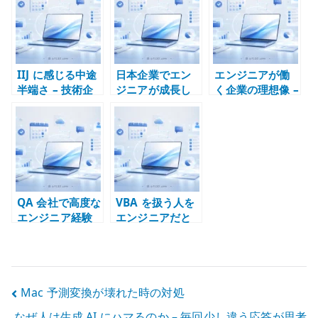
る技術責任
性を扱う仕事
任を持てる環境
を選ぶ
IIJ に感じる中途
日本企業でエン
エンジニアが働
半端さ – 技術企
ジニアが成長し
く企業の理想像 –
業としての強さ
にくい理由 – 技
技術レイヤーと
と見え方のギャ
術より調整が評
経験の質で考え
ップ
価される構造
る
QA 会社で高度な
VBA を扱う人を
エンジニア経験
エンジニアだと
は積めるのか –
思う企業は非 IT
テスト工程と技
企業 – 技術職の
術責任の違い
理解不足を見抜
く
投
Mac 予測変換が壊れた時の対処
なぜ人は生成 AI にハマるのか – 毎回少し違う応答が思考