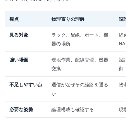
観点
物理寄りの理解
設計
見る対象
ラック、配線、ポート、機
経路
器の場所
NAT
強い場面
現地作業、配線管理、機器
設計
交換
御
不足しやすい点
通信がなぜその経路を通る
物理
か
必要な姿勢
論理構成も確認する
現場