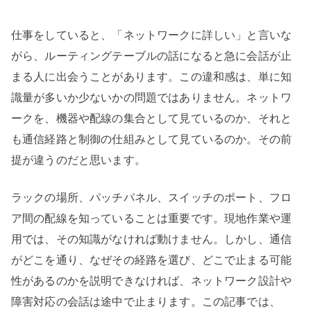
ィ
ン
仕事をしていると、「ネットワークに詳しい」と言いな
グ
テ
がら、ルーティングテーブルの話になると急に会話が止
ー
まる人に出会うことがあります。この違和感は、単に知
ブ
識量が多いか少ないかの問題ではありません。ネットワ
ル
ークを、機器や配線の集合として見ているのか、それと
を
も通信経路と制御の仕組みとして見ているのか。その前
読
提が違うのだと思います。
め
な
ラックの場所、パッチパネル、スイッチのポート、フロ
い
危
ア間の配線を知っていることは重要です。現地作業や運
う
用では、その知識がなければ動けません。しかし、通信
さ
がどこを通り、なぜその経路を選び、どこで止まる可能
へ
性があるのかを説明できなければ、ネットワーク設計や
の
障害対応の会話は途中で止まります。この記事では、