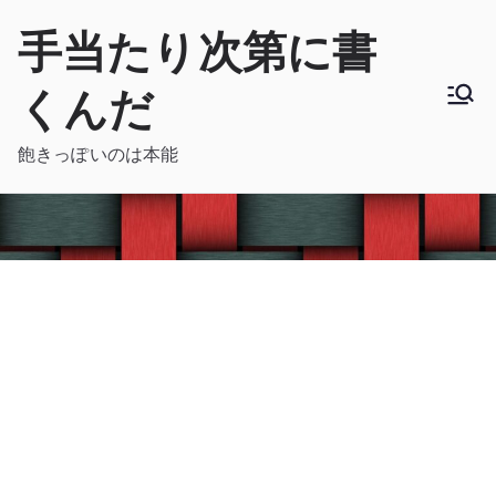
内
手当たり次第に書
容
を
くんだ
ス
キ
飽きっぽいのは本能
ッ
プ