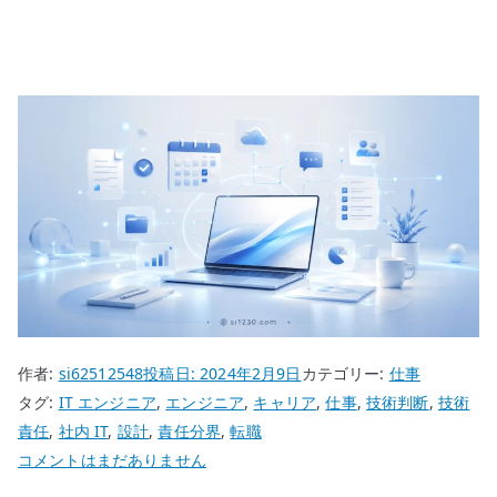
作者:
si62512548
投稿日:
2024年2月9日
カテゴリー:
仕事
タグ:
IT エンジニア
,
エンジニア
,
キャリア
,
仕事
,
技術判断
,
技術
責任
,
社内 IT
,
設計
,
責任分界
,
転職
エ
コメントはまだありません
ン