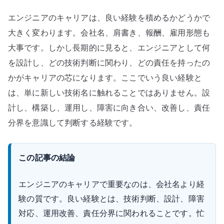
か
エンジニアのキャリアは、良い経験を積めるかどうかで
で
決
大きく変わります。会社名、肩書き、報酬、雇用形態も
ま
大事です。しかし長期的に見ると、エンジニアとして何
る
を設計し、どの技術判断に関わり、どの責任を持ったの
–
かがキャリアの芯になります。ここでいう良い経験と
技
は、単に新しい技術名に触れることではありません。設
術
計し、構築し、運用し、障害に向き合い、改善し、責任
責
分界を意識して判断する経験です。
任
を
持
この記事の結論
て
る
エンジニアのキャリアで重要なのは、会社名より経
環
験の質です。良い経験とは、技術判断、設計、障害
境
対応、運用改善、責任分界に関われることです。忙
を