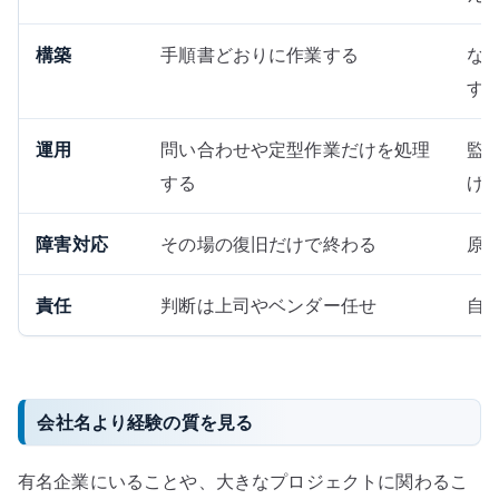
構築
手順書どおりに作業する
な
す
運用
問い合わせや定型作業だけを処理
監
する
げ
障害対応
その場の復旧だけで終わる
原
責任
判断は上司やベンダー任せ
自
会社名より経験の質を見る
有名企業にいることや、大きなプロジェクトに関わるこ