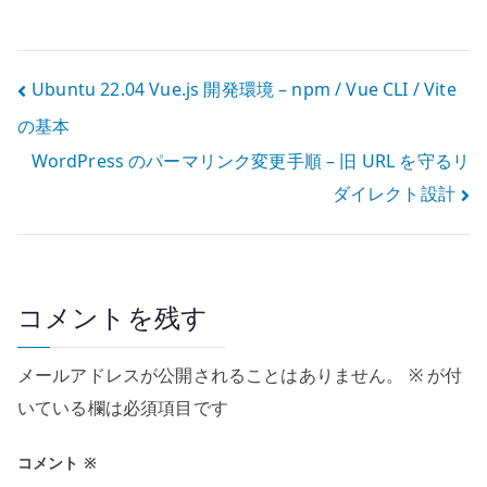
運用を混同しな
ジニアとして良
い
い経験を失わな
いために
投
Ubuntu 22.04 Vue.js 開発環境 – npm / Vue CLI / Vite
の基本
稿
WordPress のパーマリンク変更手順 – 旧 URL を守るリ
ナ
ダイレクト設計
ビ
ゲ
ー
コメントを残す
シ
メールアドレスが公開されることはありません。
※
が付
ョ
いている欄は必須項目です
ン
コメント
※