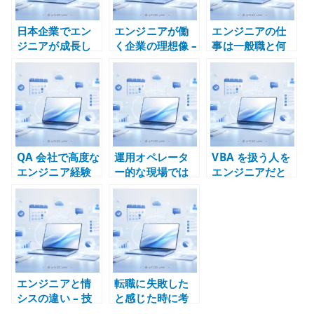
日本企業でエン
エンジニアが働
エンジニアの仕
ジニアが成長し
く企業の理想像 –
事は一般職と何
にくい理由 – 技
技術レイヤーと
が違うのか – 技
術より調整が評
経験の質で考え
術判断と不確実
価される構造
る
性を扱う仕事
QA 会社で高度な
運用オペレータ
VBA を扱う人を
エンジニア経験
ー的な現場では
エンジニアだと
は積めるのか –
エンジニア経験
思う企業は非 IT
テスト工程と技
を積みにくい
企業 – 技術職の
術責任の違い
理解不足を見抜
く
エンジニアと情
転職に失敗した
シスの違い – 技
と感じた時に考
術設計と社内 IT
えること – エン