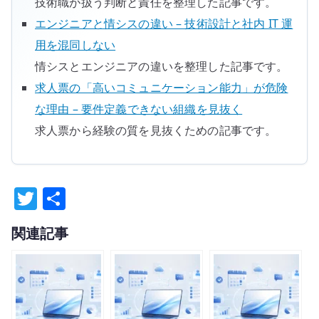
技術職が扱う判断と責任を整理した記事です。
エンジニアと情シスの違い – 技術設計と社内 IT 運
用を混同しない
情シスとエンジニアの違いを整理した記事です。
求人票の「高いコミュニケーション能力」が危険
な理由 – 要件定義できない組織を見抜く
求人票から経験の質を見抜くための記事です。
T
共
w
有
関連記事
it
te
r