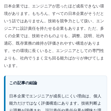
–
日本企業では、エンジニアが思ったほど成長できない環
技
術
境があります。もちろん、すべての日本企業がそうだと
よ
いう話ではありません。技術を競争力として扱い、エン
り
ジニアに設計責任を持たせる企業もあります。ただ、多
調
くの企業では、技術そのものよりも、調整、説明、社内
整
適応、既存業務の維持が評価されやすい構造がありま
が
す。その環境に長くいると、エンジニアとしての専門性
評
よりも、社内でうまく立ち回る能力ばかりが伸びてしま
価
さ
います。
れ
る
この記事の結論
構
造
日本企業でエンジニアが成長しにくい理由は、個人
へ
能力だけではなく評価構造にあります。技術判断よ
の
り調整が評価され、設計責任や責任分界が曖昧な環