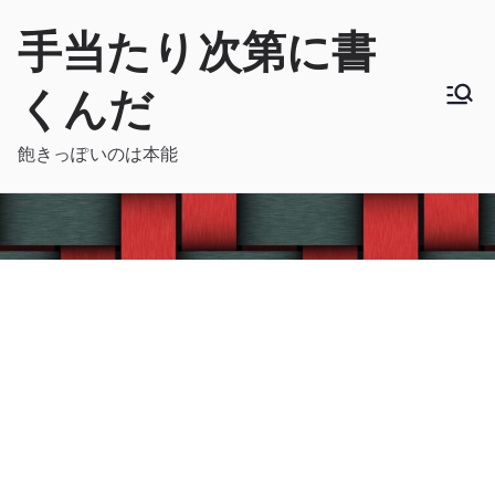
内
手当たり次第に書
容
を
くんだ
ス
キ
飽きっぽいのは本能
ッ
プ