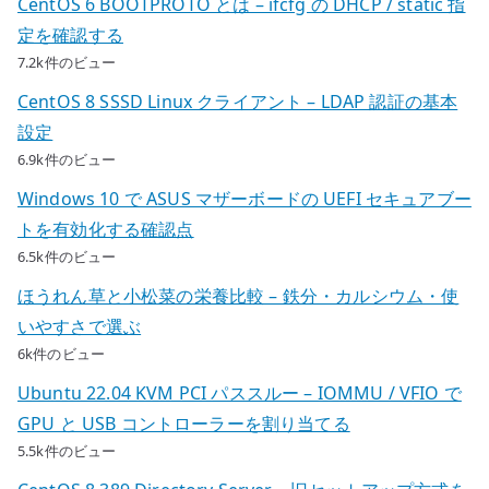
CentOS 6 BOOTPROTO とは – ifcfg の DHCP / static 指
定を確認する
7.2k件のビュー
CentOS 8 SSSD Linux クライアント – LDAP 認証の基本
設定
6.9k件のビュー
Windows 10 で ASUS マザーボードの UEFI セキュアブー
トを有効化する確認点
6.5k件のビュー
ほうれん草と小松菜の栄養比較 – 鉄分・カルシウム・使
いやすさで選ぶ
6k件のビュー
Ubuntu 22.04 KVM PCI パススルー – IOMMU / VFIO で
GPU と USB コントローラーを割り当てる
5.5k件のビュー