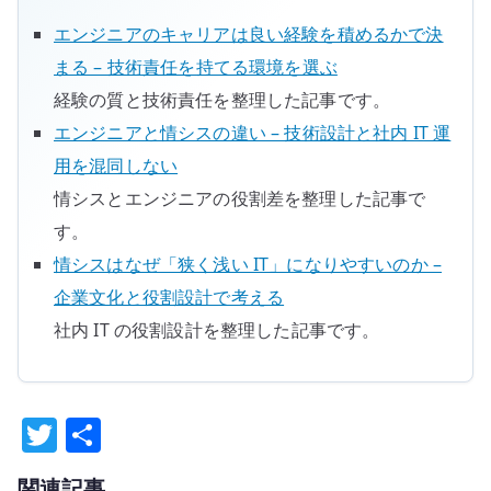
エンジニアのキャリアは良い経験を積めるかで決
まる – 技術責任を持てる環境を選ぶ
経験の質と技術責任を整理した記事です。
エンジニアと情シスの違い – 技術設計と社内 IT 運
用を混同しない
情シスとエンジニアの役割差を整理した記事で
す。
情シスはなぜ「狭く浅い IT」になりやすいのか –
企業文化と役割設計で考える
社内 IT の役割設計を整理した記事です。
T
共
w
有
関連記事