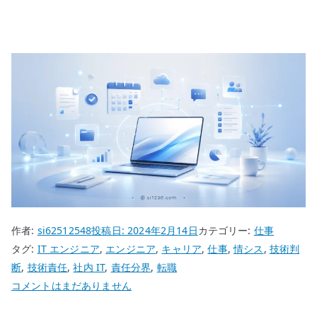
作者:
si62512548
投稿日:
2024年2月14日
カテゴリー:
仕事
タグ:
IT エンジニア
,
エンジニア
,
キャリア
,
仕事
,
情シス
,
技術判
断
,
技術責任
,
社内 IT
,
責任分界
,
転職
日
コメントはまだありません
本