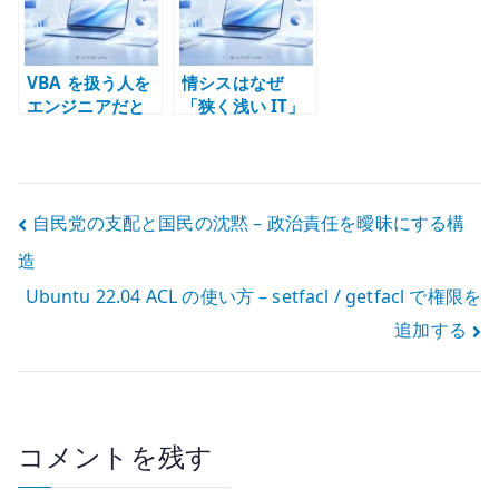
VBA を扱う人を
情シスはなぜ
エンジニアだと
「狭く浅い IT」
思う企業は非 IT
になりやすいの
企業 – 技術職の
か – 企業文化と
理解不足を見抜
役割設計で考え
く
る
投
自民党の支配と国民の沈黙 – 政治責任を曖昧にする構
造
稿
Ubuntu 22.04 ACL の使い方 – setfacl / getfacl で権限を
ナ
追加する
ビ
ゲ
ー
コメントを残す