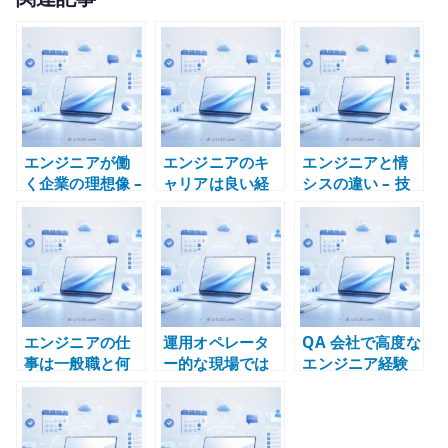
it
te
r
エンジニアが働
エンジニアのキ
エンジニアと情
く企業の理想像 –
ャリアは良い経
シスの違い – 技
技術レイヤーと
験を積めるかで
術設計と社内 IT
経験の質で考え
決まる – 技術責
運用を混同しな
る
任を持てる環境
い
を選ぶ
エンジニアの仕
運用オペレータ
QA 会社で高度な
事は一般職と何
ー的な現場では
エンジニア経験
が違うのか – 技
エンジニア経験
は積めるのか –
術判断と不確実
を積みにくい
テスト工程と技
性を扱う仕事
術責任の違い