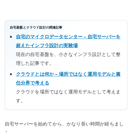
か
ら
マ
イ
自宅基盤とクラウド設計の関連記事
ク
自宅のマイクロデータセンター – 自宅サーバーを
ロ
超えたインフラ設計の実験場
デ
現在の自宅基盤を、小さなインフラ設計として整
ー
理した記事です。
タ
セ
クラウドとは何か – 場所ではなく運用モデルと責
ン
任分界で考える
タ
クラウドを場所ではなく運用モデルとして考えま
ー
す。
ま
で
へ
自宅サーバーを始めてから、かなり長い時間が経ちまし
の