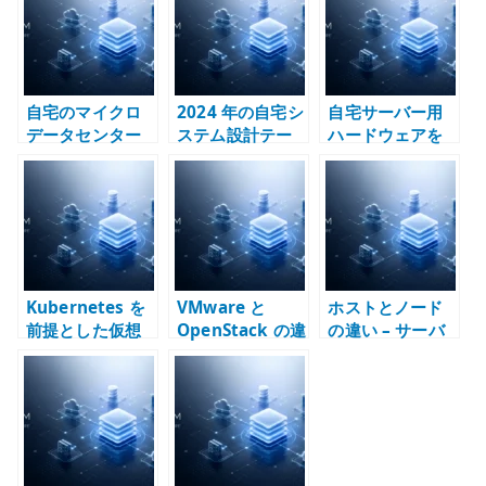
r
自宅のマイクロ
2024 年の自宅シ
自宅サーバー用
データセンター
ステム設計テー
ハードウェアを
とは何か –
マ – デュアルス
どう選ぶか – 小
Home Lab をイ
タック、仮想
型ベアボーンで
ンフラ設計の実
化、構成管理
KVM 基盤を作る
験場にする
Kubernetes を
VMware と
ホストとノード
前提とした仮想
OpenStack の違
の違い – サーバ
化アーキテクチ
い – 仮想化基盤
ー、VM、
ャ – VM とコン
とクラウド基盤
Kubernetes で
テナの責務を分
を同じものとし
主語を分けて考
ける
て扱わない
える