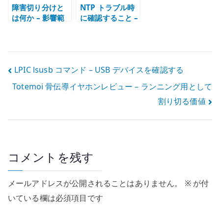
障害切り分けと
NTP トラブル時
は何か – 影響範
に確認すること –
囲から構造を読
chrony、
む
ntpd、
timesyncd の整
理
投
LPIC lsusb コマンド – USB デバイスを確認する
Totemoi 骨伝導イヤホンレビュー – ランニング用として
稿
割り切る価値
ナ
ビ
ゲ
コメントを残す
ー
メールアドレスが公開されることはありません。
※
が付
シ
いている欄は必須項目です
ョ