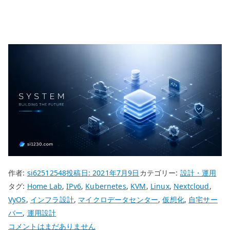
作者:
si62512548
投稿日:
2021年7月9日
カテゴリー:
設計・運用
タグ:
Home Lab
,
IPv6
,
Kubernetes
,
KVM
,
Linux
,
Nextcloud
,
VyOS
,
インフラ設計
,
マイクロデータセンター
,
仮想化
,
自宅サー
バー
,
運用設計
自
コメントはまだありません