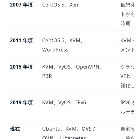
2007 年頃
CentOS 5、Xen
仮想化
トから複
時期
2011 年頃
CentOS 6、KVM、
KVM 
WordPress
メント
2015 年頃
KVM、VyOS、OpenVPN、
クラウ
PBR
VPN 
雑化し
2019 年頃
KVM、VyOS、IPv6
IPv6
ルーテ
現在
Ubuntu、KVM、OVS /
自宅サ
OVN、Kubernetes、
ー的な