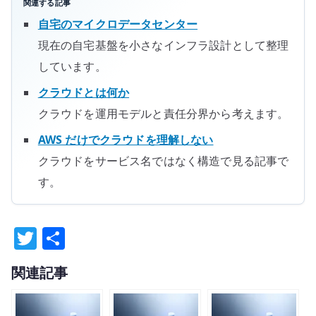
関連する記事
自宅のマイクロデータセンター
現在の自宅基盤を小さなインフラ設計として整理
しています。
クラウドとは何か
クラウドを運用モデルと責任分界から考えます。
AWS だけでクラウドを理解しない
クラウドをサービス名ではなく構造で見る記事で
す。
T
共
w
有
関連記事
it
te