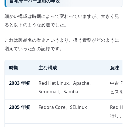
自宅サーバー運用の年表
細かい構成は時期によって変わっていますが、大きく見
ると以下のような変遷でした。
これは製品名の歴史というより、扱う責務がどのように
増えていったかの記録です。
時期
主な構成
意味
2003 年頃
Red Hat Linux、Apache、
中古 P
Sendmail、Samba
ビスを
2005 年頃
Fedora Core、SELinux
Red Ha
行し、L