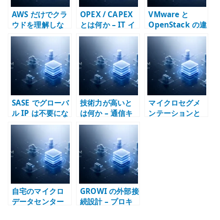
AWS だけでクラ
OPEX / CAPEX
VMware と
ウドを理解しな
とは何か – IT イ
OpenStack の違
い – パブリック
ンフラとクラウ
い – 仮想化基盤
クラウドと運用
ド費用を資産か
とクラウド基盤
モデルを分けて
費用かで考える
を同じものとし
考える
て扱わない
SASE でグローバ
技術力が高いと
マイクロセグメ
ル IP は不要にな
は何か – 通信キ
ンテーションと
るのか – 外部公
ャリア、ISP、
は何か – ゼロト
開点と責任分界
SIer の評価軸を
ラスト、
で考える
分けて考える
Firewall、通信
制御を分けて考
える
自宅のマイクロ
GROWI の外部接
データセンター
続設計 – プロキ
とは何か –
シ、プラグイ