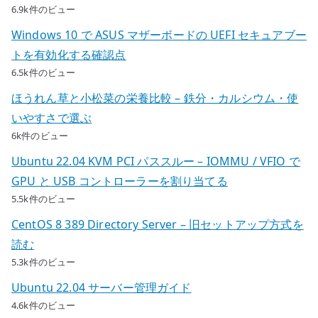
6.9k件のビュー
Windows 10 で ASUS マザーボードの UEFI セキュアブー
トを有効化する確認点
6.5k件のビュー
ほうれん草と小松菜の栄養比較 – 鉄分・カルシウム・使
いやすさで選ぶ
6k件のビュー
Ubuntu 22.04 KVM PCI パススルー – IOMMU / VFIO で
GPU と USB コントローラーを割り当てる
5.5k件のビュー
CentOS 8 389 Directory Server – 旧セットアップ方式を
読む
5.3k件のビュー
Ubuntu 22.04 サーバー管理ガイド
4.6k件のビュー