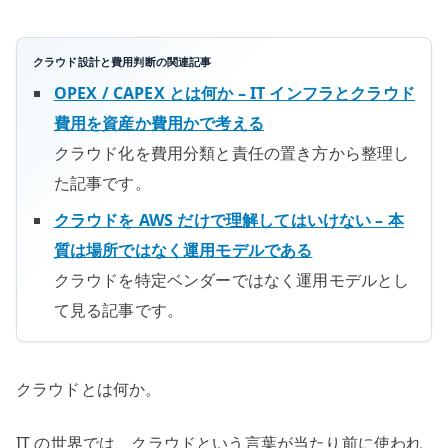
ル
と
責
クラウド設計と費用判断の関連記事
任
OPEX / CAPEX とは何か – IT インフラとクラウド
分
費用を資産か費用かで考える
界
クラウド化を費用分類と責任の置き方から整理し
で
た記事です。
考
え
クラウドを AWS だけで理解してはいけない – 本
る
質は場所ではなく運用モデルである
へ
クラウドを特定ベンダーではなく運用モデルとし
の
て見る記事です。
クラウドとは何か。
IT の世界では、クラウドという言葉が当たり前に使われ