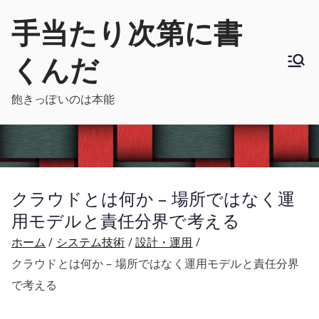
内
手当たり次第に書
容
を
くんだ
ス
キ
飽きっぽいのは本能
ッ
プ
クラウドとは何か – 場所ではなく運
用モデルと責任分界で考える
ホーム
システム技術
設計・運用
クラウドとは何か – 場所ではなく運用モデルと責任分界
で考える