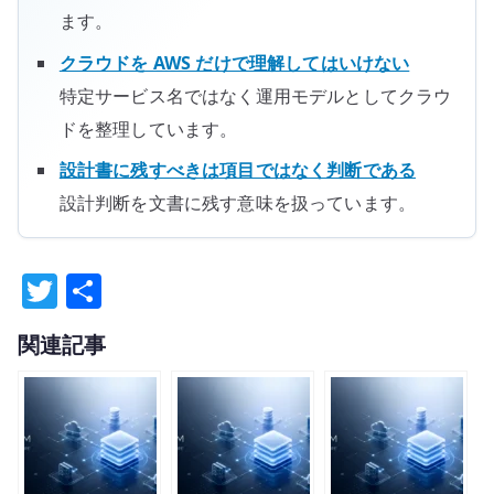
ます。
クラウドを AWS だけで理解してはいけない
特定サービス名ではなく運用モデルとしてクラウ
ドを整理しています。
設計書に残すべきは項目ではなく判断である
設計判断を文書に残す意味を扱っています。
T
共
w
有
関連記事
it
te
r