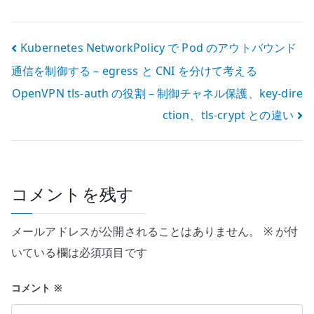
Home Lab をイ
ン、閉域運用を
ンフラ設計の実
分けて考える
験場にする
投
Kubernetes NetworkPolicy で Pod のアウトバウンド
通信を制御する – egress と CNI を分けて考える
稿
OpenVPN tls-auth の役割 – 制御チャネル保護、key-dire
ナ
ction、tls-crypt との違い
ビ
ゲ
ー
コメントを残す
シ
メールアドレスが公開されることはありません。
※
が付
ョ
いている欄は必須項目です
ン
コメント
※