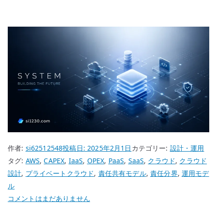
作者:
si62512548
投稿日:
2025年2月1日
カテゴリー:
設計・運用
タグ:
AWS
,
CAPEX
,
IaaS
,
OPEX
,
PaaS
,
SaaS
,
クラウド
,
クラウド
設計
,
プライベートクラウド
,
責任共有モデル
,
責任分界
,
運用モデ
ル
ク
コメントはまだありません
ラ