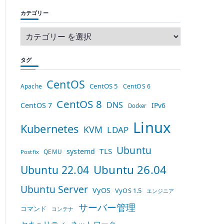
カテゴリー
タグ
CentOS
CentOS 5
Apache
CentOS 6
CentOS 8
DNS
CentOS 7
IPv6
Docker
Linux
Kubernetes
KVM
LDAP
Ubuntu
TLS
systemd
QEMU
Postfix
Ubuntu 26.04
Ubuntu 22.04
Ubuntu Server
VyOS
VyOS 1.5
エンジニア
サーバー管理
コマンド
コンテナ