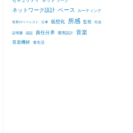
セキュリティ
ネットワーク
ベース
ネットワーク設計
ルーティング
所感
仮想化
監視
社会
世界のベーシスト
仕事
音楽
責任分界
運用設計
証明書
認証
音楽機材
食生活