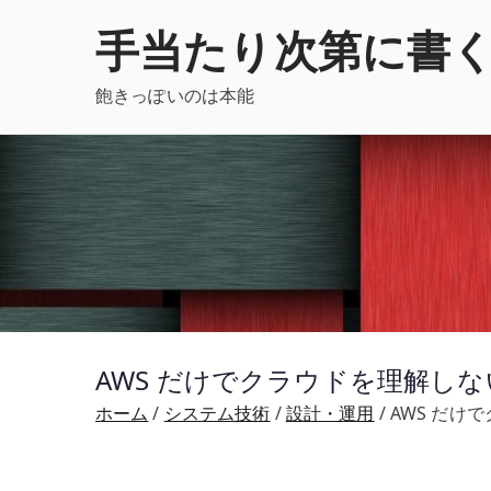
内
手当たり次第に書
容
を
飽きっぽいのは本能
ス
キ
ッ
プ
AWS だけでクラウドを理解し
ホーム
システム技術
設計・運用
AWS だけ