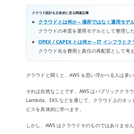
–
クラウド設計を立体的に見る関連記事
パ
クラウドとは何か – 場所ではなく運用モデ
ブ
クラウドの本質を運用モデルとして整理し
リ
ッ
OPEX / CAPEX とは何か – IT イン
ク
クラウド化を費用と責任の再配置として考
ク
ラ
ウ
クラウドと聞くと、AWS を思い浮かべる人は多
ド
と
それは自然なことです。AWS はパブリッククラウド
運
Lambda、EKS などを通じて、クラウド上の
用
モ
ビスを具体的に学べます。
デ
ル
しかし、AWS はクラウドそのものではありませ
を