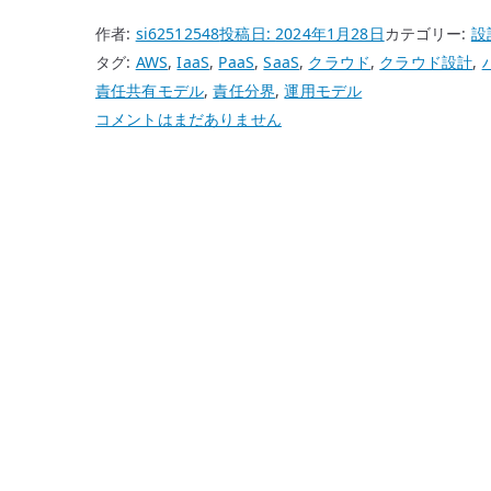
作者:
si62512548
投稿日:
2024年1月28日
カテゴリー:
設
タグ:
AWS
,
IaaS
,
PaaS
,
SaaS
,
クラウド
,
クラウド設計
,
責任共有モデル
,
責任分界
,
運用モデル
AWS
コメントはまだありません
だ
け
で
ク
ラ
ウ
ド
を
理
解
し
な
い