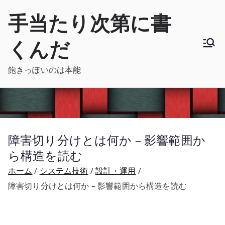
内
手当たり次第に書
容
を
くんだ
ス
キ
飽きっぽいのは本能
ッ
プ
障害切り分けとは何か – 影響範囲か
ら構造を読む
ホーム
システム技術
設計・運用
障害切り分けとは何か – 影響範囲から構造を読む