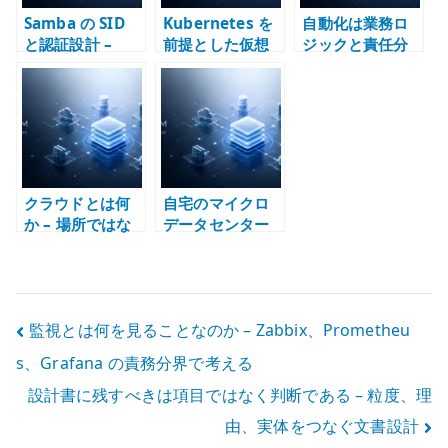
Samba の SID
Kubernetes を
自動化は業務ロ
と認証設計 –
前提とした仮想
ジックと責任分
LDAP、
化アーキテクチ
界を透明にする –
UID/GID、SMB
ャ – VM とコン
効率化の前に構
認証の責務を分
テナの責務を分
造を定義する
ける
ける
クラウドとは何
自宅のマイクロ
か – 場所ではな
データセンター
く運用モデルと
とは何か –
責任分界で考え
Home Lab をイ
る
ンフラ設計の実
験場にする
投
監視とは何を見ることなのか – Zabbix、Prometheu
s、Grafana の責務分界で考える
稿
設計書に残すべきは項目ではなく判断である – 粒度、理
ナ
由、実体をつなぐ文書設計