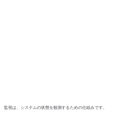
分
け
と
は
何
か
–
影
響
範
囲
か
ら
構
造
を
監視は、システムの状態を観測するための仕組みです。
読