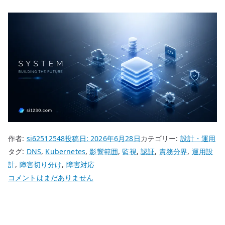
作者:
si62512548
投稿日:
2026年6月28日
カテゴリー:
設計・運用
タグ:
DNS
,
Kubernetes
,
影響範囲
,
監視
,
認証
,
責務分界
,
運用設
計
,
障害切り分け
,
障害対応
障
コメントはまだありません
害
切
り