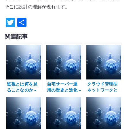
そこに設計の理解が現れます。
T
共
w
有
関連記事
it
te
r
監視とは何を見
自宅サーバー運
クラウド管理型
ることなのか –
用の歴史と進化 –
ネットワークと
Zabbix、
Red Hat Linux
高度設計型ネッ
Prometheus、
からマイクロデ
トワークの違い –
Grafana の責務
ータセンターま
抽象化と制御責
分界で考える
で
任で考える