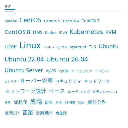
タグ
CentOS
CentOS 7
CentOS 5
Apache
CentOS 6
Kubernetes
CentOS 8
KVM
DNS
IPv6
Docker
Linux
Ubuntu
LDAP
TLS
systemd
QEMU
Postfix
Ubuntu 26.04
Ubuntu 22.04
Ubuntu Server
VyOS
VyOS 1.5
コマンド
エンジニア
サーバー管理
セキュリティ
ネットワーク
コンテナ
ベース
ネットワーク設計
ルーティング
世界のベーシスト
所感
仮想化
責任分界
監視
社会
証明書
認証
仕事
音楽
音楽機材
運用設計
食生活