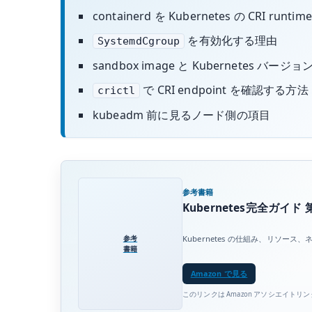
containerd を Kubernetes の CRI ru
を有効化する理由
SystemdCgroup
sandbox image と Kubernetes バージ
で CRI endpoint を確認する方法
crictl
kubeadm 前に見るノード側の項目
参考書籍
Kubernetes完全ガイド 
参考
Kubernetes の仕組み、リ
書籍
Amazon で見る
このリンクは Amazon アソシエイトリ