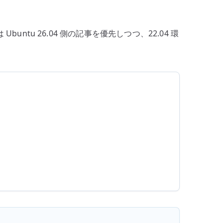
を
有
Ubuntu 26.04 側の記事を優先しつつ、22.04 環
効
化
す
る
へ
の