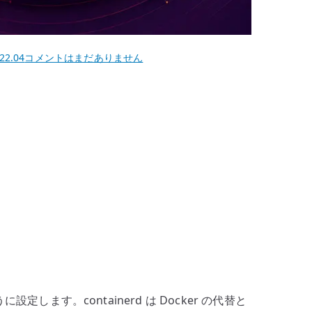
Ubuntu
22.04
コメントはまだありません
22.04
containerd
の
設
定
–
Kubernetes
ノ
ー
ド
向
け
に
します。containerd は Docker の代替と
SystemdCgroup