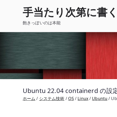
内
手当たり次第に書
容
を
飽きっぽいのは本能
ス
キ
ッ
プ
Ubuntu 22.04 containerd
ホーム
システム技術
OS
Linux
Ubuntu
Ub