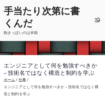
内
手当たり次第に書
容
を
くんだ
ス
キ
飽きっぽいのは本能
ッ
プ
エンジニアとして何を勉強すべきか
– 技術名ではなく構造と制約を学ぶ
ホーム
仕事
エンジニアとして何を勉強すべきか – 技術名ではなく構
造と制約を学ぶ