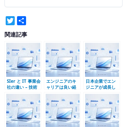
T
共
w
有
関連記事
it
te
r
SIer と IT 事業会
エンジニアのキ
日本企業でエン
社の違い – 技術
ャリアは良い経
ジニアが成長し
経験を積める環
験を積めるかで
にくい理由 – 技
境はどちらか
決まる – 技術責
術より調整が評
任を持てる環境
価される構造
を選ぶ