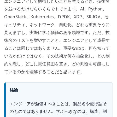
エンジニアとして勉強したいことを考えるとき、技術名
で
は
を並べるだけならいくらでもできます。AI、Python、
な
OpenStack、Kubernetes、DPDK、XDP、SR-IOV、セ
く
キュリティ、ネットワーク、自動化。どれも重要そうに
構
見えますし、実際に学ぶ価値のある領域です。ただ、技
造
術名のリストを増やすことと、エンジニアとして成長す
と
ることは同じではありません。重要なのは、何を知って
制
いるかだけではなく、その技術が何を抽象化し、どの制
約
を
約を隠し、どこに責任範囲を置き、どの判断を可能にし
学
ているのかを理解することだと思います。
ぶ
へ
結論
の
エンジニアが勉強すべきことは、製品名や流行語そ
のものではありません。学ぶべきなのは、構造、制