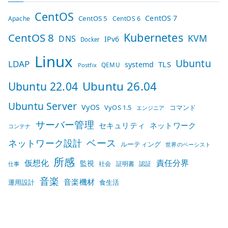
CentOS
CentOS 7
CentOS 5
Apache
CentOS 6
Kubernetes
CentOS 8
KVM
DNS
IPv6
Docker
Linux
Ubuntu
LDAP
TLS
systemd
QEMU
Postfix
Ubuntu 26.04
Ubuntu 22.04
Ubuntu Server
VyOS
VyOS 1.5
コマンド
エンジニア
サーバー管理
セキュリティ
ネットワーク
コンテナ
ベース
ネットワーク設計
ルーティング
世界のベーシスト
所感
仮想化
責任分界
監視
社会
証明書
認証
仕事
音楽
音楽機材
運用設計
食生活