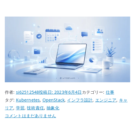
作者:
si62512548
投稿日:
2023年6月4日
カテゴリー:
仕事
タグ:
Kubernetes
,
OpenStack
,
インフラ設計
,
エンジニア
,
キャ
リア
,
学習
,
技術責任
,
抽象化
エ
コメントはまだありません
ン
ジ