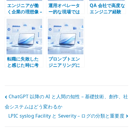
エンジニアが働
運用オペレータ
QA 会社で高度な
く企業の理想像 –
ー的な現場では
エンジニア経験
技術レイヤーと
エンジニア経験
は積めるのか –
経験の質で考え
を積みにくい
テスト工程と技
る
術責任の違い
転職に失敗した
プロンプトエン
と感じた時に考
ジニアリングに
えること – エン
惹かれる人は非
ジニアとして良
エンジニア層な
い経験を失わな
のか – AI 活用と
いために
構造化能力の違
投
ChatGPT 以降の AI と人間の知性 – 基礎技術、創作、社
い
会システムはどう変わるか
稿
LPIC syslog Facility と Severity – ログの分類と重要度
ナ