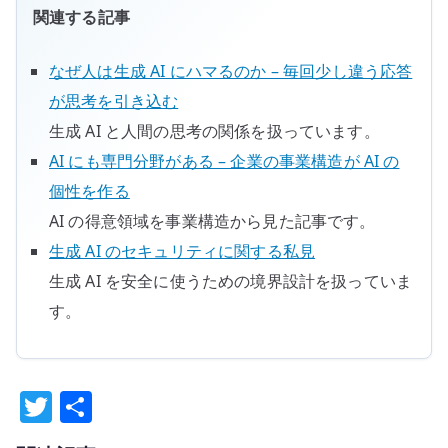
関連する記事
なぜ人は生成 AI にハマるのか – 毎回少し違う応答
が思考を引き込む
生成 AI と人間の思考の関係を扱っています。
AI にも専門分野がある – 企業の事業構造が AI の
個性を作る
AI の得意領域を事業構造から見た記事です。
生成 AI のセキュリティに関する私見
生成 AI を安全に使うための境界設計を扱っていま
す。
T
共
w
有