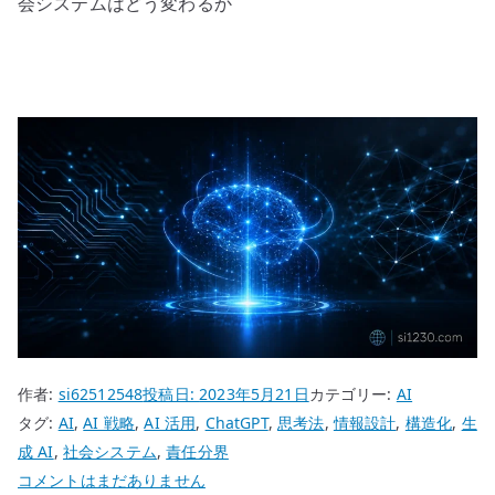
会システムはどう変わるか
作者:
si62512548
投稿日:
2023年5月21日
カテゴリー:
AI
タグ:
AI
,
AI 戦略
,
AI 活用
,
ChatGPT
,
思考法
,
情報設計
,
構造化
,
生
成 AI
,
社会システム
,
責任分界
ChatGPT
コメントはまだありません