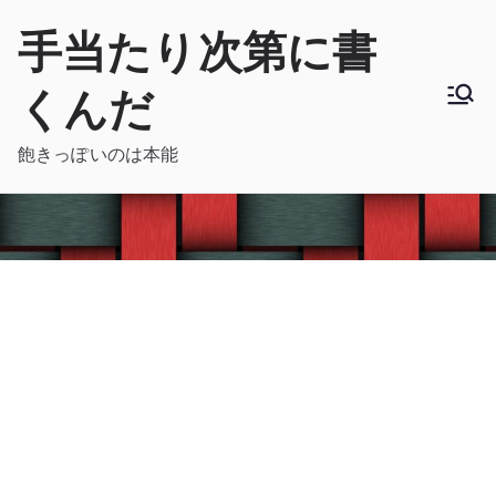
内
手当たり次第に書
容
を
くんだ
ス
キ
飽きっぽいのは本能
ッ
プ