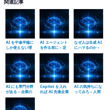
関連記事
it
te
r
AI を中途半端に
AI エージェント
なぜ人は生成 AI
しか使えない理
を作る前に – 定
にハマるのか –
由 – プロンプト
義できないもの
毎回少し違う応
術より構造化が
は設計できない
答が思考を引き
重要
込む
AI にも専門分野
Copilot を入れ
AI の気持ちにな
がある – 企業の
れば AI 先進企業
ってみろ – 人間
事業構造が AI の
なのか – 道具と
の悪習を押し付
個性を作る
戦略を取り違え
けないための仕
ないために
事設計