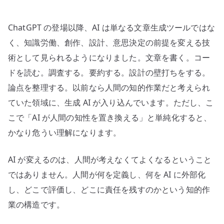
社
会
ChatGPT の登場以降、AI は単なる文章生成ツールではな
シ
ス
く、知識労働、創作、設計、意思決定の前提を変える技
テ
術として見られるようになりました。文章を書く。コー
ム
ドを読む。調査する。要約する。設計の壁打ちをする。
は
論点を整理する。以前なら人間の知的作業だと考えられ
ど
ていた領域に、生成 AI が入り込んでいます。ただし、こ
う
こで「AI が人間の知性を置き換える」と単純化すると、
変
かなり危うい理解になります。
わ
る
か
AI が変えるのは、人間が考えなくてよくなるということ
へ
ではありません。人間が何を定義し、何を AI に外部化
の
し、どこで評価し、どこに責任を残すのかという知的作
業の構造です。