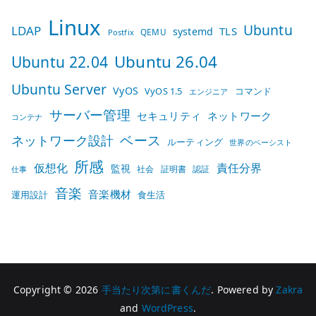
Linux
Ubuntu
LDAP
TLS
systemd
QEMU
Postfix
Ubuntu 26.04
Ubuntu 22.04
Ubuntu Server
VyOS
VyOS 1.5
コマンド
エンジニア
サーバー管理
セキュリティ
ネットワーク
コンテナ
ベース
ネットワーク設計
ルーティング
世界のベーシスト
所感
仮想化
責任分界
監視
社会
証明書
認証
仕事
音楽
音楽機材
運用設計
食生活
Copyright © 2026
手当たり次第に書くんだ
. Powered by
Zakra
and
WordPress
.