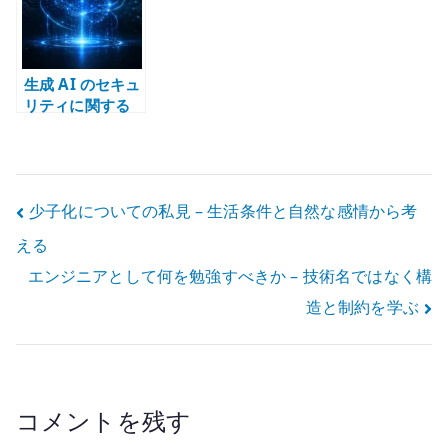
生成 AI のセキュ
リティに関する
私見
投
少子化についての私見 – 生活条件と自然な感情から考
える
稿
エンジニアとして何を勉強すべきか – 技術名ではなく構
ナ
造と制約を学ぶ
ビ
ゲ
ー
コメントを残す