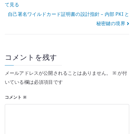
て見る
稿
自己署名ワイルドカード証明書の設計指針 – 内部 PKI と
ナ
秘密鍵の境界
ビ
ゲ
ー
コメントを残す
シ
メールアドレスが公開されることはありません。
※
が付
ョ
いている欄は必須項目です
ン
コメント
※