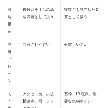
論
複数台を 1 台の論
複数台を独立した装
理
理装置として扱う
置として扱う
構
造
制
共有されやすい
分離しやすい
御
プ
レ
ー
ン
向
アクセス層、小規
基幹、L3 境界、重
く
模拠点、同一ラッ
要な集約ポイント