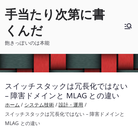
内
手当たり次第に書
容
を
くんだ
ス
キ
飽きっぽいのは本能
ッ
プ
スイッチスタックは冗長化ではない
– 障害ドメインと MLAG との違い
ホーム
システム技術
設計・運用
スイッチスタックは冗長化ではない – 障害ドメインと
MLAG との違い