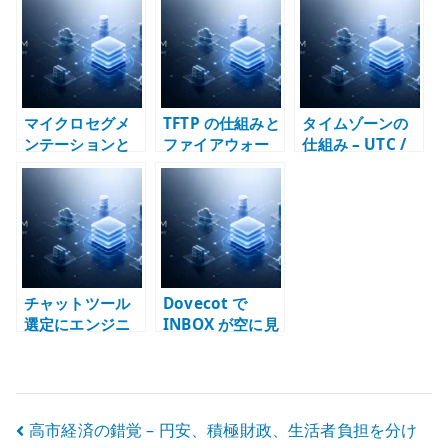
トワークの違い –
設計責任 – 冗長
ャ – VM とコン
抽象化と制御責
化と復旧運用の
テナの責務を分
任で考える
難しさ
ける
マイクロセグメ
TFTP の仕組みと
タイムゾーンの
ンテーションと
ファイアウォー
仕組み – UTC /
は何か – ゼロト
ル設計 – UDP、
JST / RTC / ログ
ラスト、
動的ポート、
時刻を運用目線
Firewall、通信
PXE Boot を分
で整理する
制御を分けて考
けて考える
える
チャットツール
Dovecot で
選定にエンジニ
INBOX が空に見
アが関与すべき
える時の復旧手
理由 – 通知、権
順 – Maildir と
限、情報設計で
force-resync の
考える
使い方
投
高市経済の錯覚 – 円安、積極財政、生活者負担を分け