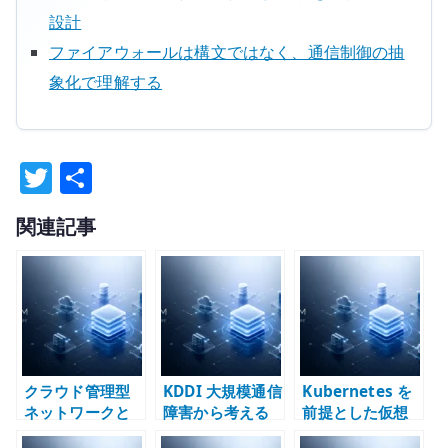
設計
ファイアウォールは構文ではなく、通信制御の抽
象化で理解する
T
共
w
有
関連記事
it
te
r
クラウド管理型
KDDI 大規模通信
Kubernetes を
ネットワークと
障害から考える
前提とした仮想
高度設計型ネッ
通信インフラの
化アーキテクチ