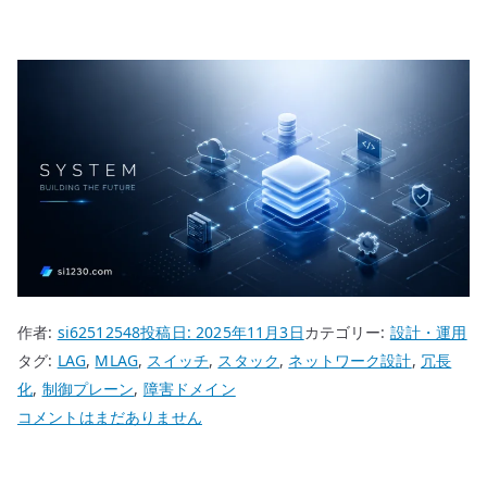
作者:
si62512548
投稿日:
2025年11月3日
カテゴリー:
設計・運用
タグ:
LAG
,
MLAG
,
スイッチ
,
スタック
,
ネットワーク設計
,
冗長
化
,
制御プレーン
,
障害ドメイン
ス
コメントはまだありません
イ
ッ