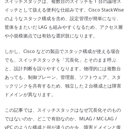
スイッチスタックは、複数台のスイッチを 1 台の論理ス
メ
イ
イッチとして扱える便利な仕組みです。Cisco StackWise
ン
のようなスタック構成を含め、設定管理が簡単になり、
と
筐体をまたいだ LAG も組みやすくなるため、アクセス層
MLAG
や小規模拠点では有効な選択肢になります。
と
の
しかし、Cisco などの製品でスタック構成が使える場合
違
でも、スイッチスタックを「冗長化」とそのまま呼ぶ
い
と、設計判断を誤りやすくなります。物理的には複数台
へ
の
あっても、制御プレーン、管理面、ソフトウェア、スタ
ックリンクを共有するため、独立した 2 台構成とは障害
ドメインが異なります。
この記事では、スイッチスタックはなぜ冗長化そのもの
ではないのか、どこで有効なのか、MLAG / MC-LAG /
vPC のような構成と何が違うのかを、障害ドメインと復