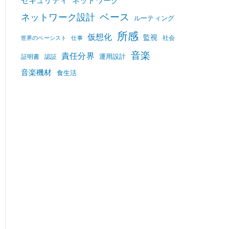
セキュリティ
ネットワーク
ベース
ネットワーク設計
ルーティング
所感
仮想化
監視
社会
世界のベーシスト
仕事
音楽
責任分界
運用設計
証明書
認証
音楽機材
食生活