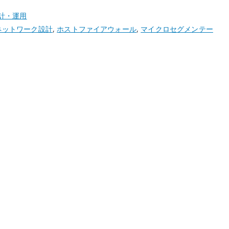
計・運用
ネットワーク設計
,
ホストファイアウォール
,
マイクロセグメンテー