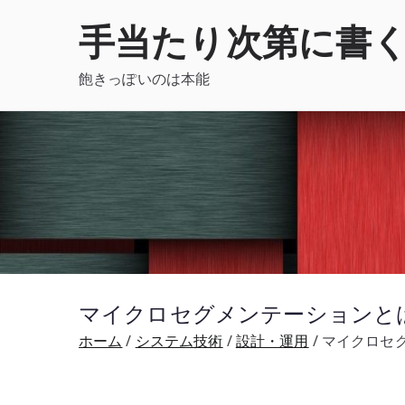
内
手当たり次第に書
容
を
飽きっぽいのは本能
ス
キ
ッ
プ
マイクロセグメンテーションとは何
ホーム
システム技術
設計・運用
マイクロセグ