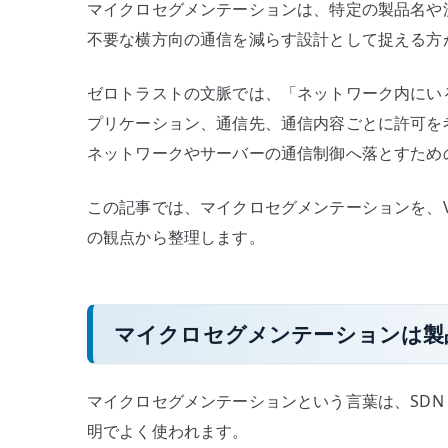
マイクロセグメンテーションは、特定の製品名や
は
不要な横方向の通信を減らす設計として捉える方
何
か
ゼロトラストの文脈では、「ネットワーク内にい
–
プリケーション、通信先、通信内容ごとに許可を
ゼ
ネットワークやサーバーの通信制御へ落とすため
ロ
ト
ラ
この記事では、マイクロセグメンテーションを、VLA
ス
の観点から整理します。
ト、
Firewall、
通
マイクロセグメンテーションは製
信
制
御
マイクロセグメンテーションという言葉は、SDN
を
明でよく使われます。
分