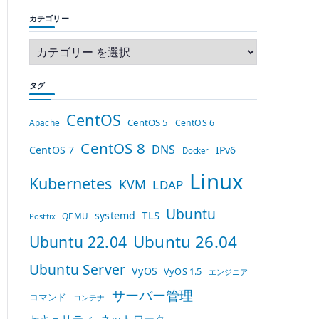
カテゴリー
タグ
CentOS
CentOS 5
Apache
CentOS 6
CentOS 8
DNS
CentOS 7
IPv6
Docker
Linux
Kubernetes
KVM
LDAP
Ubuntu
TLS
systemd
QEMU
Postfix
Ubuntu 26.04
Ubuntu 22.04
Ubuntu Server
VyOS
VyOS 1.5
エンジニア
サーバー管理
コマンド
コンテナ