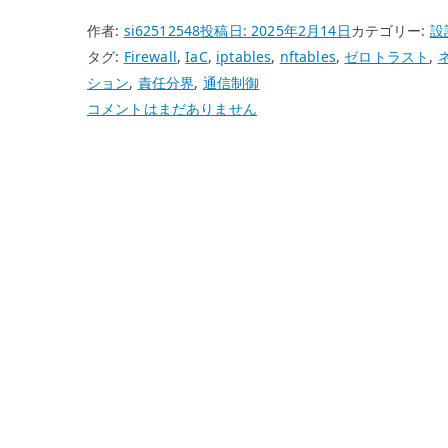
作者:
si62512548
投稿日:
2025年2月14日
カテゴリー:
設
タグ:
Firewall
,
IaC
,
iptables
,
nftables
,
ゼロトラスト
,
ション
,
責任分界
,
通信制御
マ
コメントはまだありません
イ
ク
ロ
セ
グ
メ
ン
テ
ー
シ
ョ
ン
と