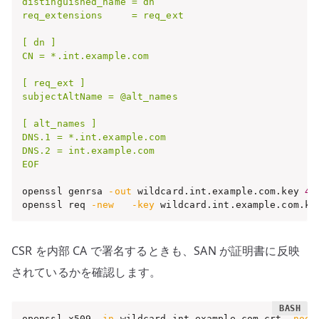
distinguished_name = dn

req_extensions     = req_ext

[ dn ]

CN = *.int.example.com

[ req_ext ]

subjectAltName = @alt_names

[ alt_names ]

DNS.1 = *.int.example.com

DNS.2 = int.example.com

EOF
openssl genrsa 
-out
 wildcard.int.example.com.key 
40
openssl req 
-new
-key
 wildcard.int.example.com.ke
CSR を内部 CA で署名するときも、SAN が証明書に反映
されているかを確認します。
openssl x509 
-in
 wildcard.int.example.com.crt 
-noou