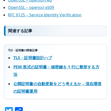
OpenSSL – openssl-x509
RFC 6125 – Service Identity Verification
関連する記事
TLS・証明書の関連記事
TLS・証明書設計ハブ
PEM 形式の証明書・秘密鍵を 1 行に整形する方
法
公開証明書の自動更新をどう考えるか – 混在環境
の証明書運用
T
共