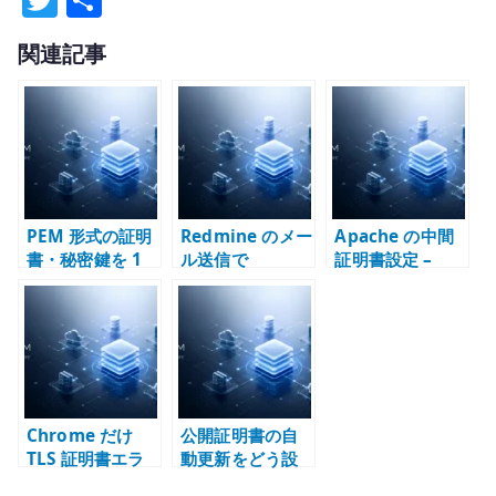
w
有
関連記事
it
te
r
PEM 形式の証明
Redmine のメー
Apache の中間
書・秘密鍵を 1
ル送信で
証明書設定 –
行に整形する方
certificate
SSLCertificateC
法 – SAML、
verify failed が
hainFile から
Kubernetes
出る理由 –
SSLCertificateF
Secret、環境変
SMTP、CA、証
ile へ
数で扱う
明書チェーンの
確認
Chrome だけ
公開証明書の自
TLS 証明書エラ
動更新をどう設
ーになる場合 –
計するか –