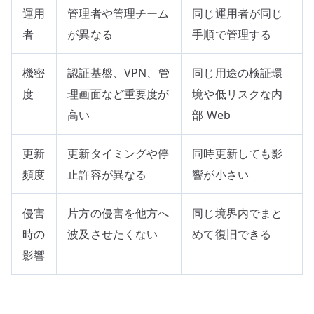
運用
管理者や管理チーム
同じ運用者が同じ
者
が異なる
手順で管理する
機密
認証基盤、VPN、管
同じ用途の検証環
度
理画面など重要度が
境や低リスクな内
高い
部 Web
更新
更新タイミングや停
同時更新しても影
頻度
止許容が異なる
響が小さい
侵害
片方の侵害を他方へ
同じ境界内でまと
時の
波及させたくない
めて復旧できる
影響