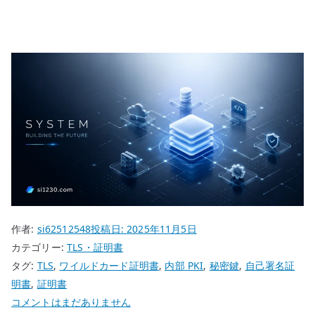
作者:
si62512548
投稿日:
2025年11月5日
カテゴリー:
TLS・証明書
タグ:
TLS
,
ワイルドカード証明書
,
内部 PKI
,
秘密鍵
,
自己署名証
明書
,
証明書
自
コメントはまだありません