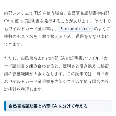
針
–
内部システムで TLS を使う場合、自己署名証明書や内部
内
部
CA を使って証明書を発行することがあります。その中で
PKI
もワイルドカード証明書は、
のように
*.example.com
と
複数のホスト名を 1 枚で扱えるため、運用をかなり楽に
秘
できます。
密
鍵
ただし、自己署名または内部 CA の証明書とワイルドカ
の
ード証明書を組み合わせると、便利さと引き換えに秘密
境
鍵の影響範囲が大きくなります。この記事では、自己署
界
へ
名ワイルドカード証明書を内部システムで使う場合の設
の
計指針を整理します。
自己署名証明書と内部 CA を分けて考える