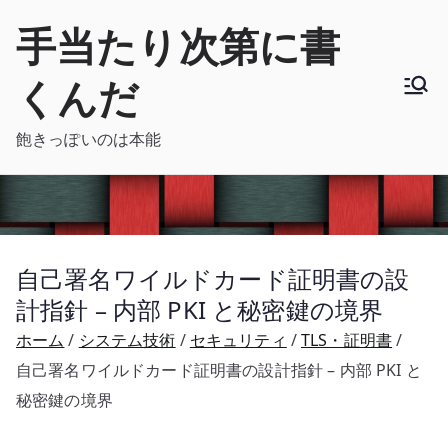
内
手当たり次第に書
容
を
くんだ
ス
キ
飽きっぽいのは本能
ッ
プ
自己署名ワイルドカード証明書の設
計指針 – 内部 PKI と秘密鍵の境界
ホーム
システム技術
セキュリティ
TLS・証明書
自己署名ワイルドカード証明書の設計指針 – 内部 PKI と
秘密鍵の境界