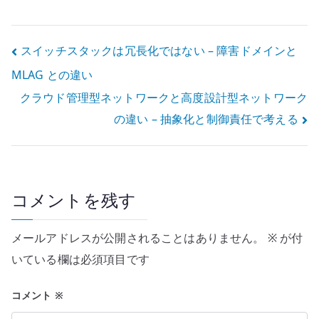
証明書チェー
HTTP-01、DNS-
ン、SAN、
01、混在環境の
HSTS、独自 CA
責任境界
投
スイッチスタックは冗長化ではない – 障害ドメインと
を確認する
MLAG との違い
稿
クラウド管理型ネットワークと高度設計型ネットワーク
ナ
の違い – 抽象化と制御責任で考える
ビ
ゲ
ー
コメントを残す
シ
メールアドレスが公開されることはありません。
※
が付
ョ
いている欄は必須項目です
ン
コメント
※