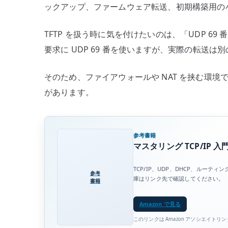
ックアップ、ファームウェア転送、初期構築用の
計
–
TFTP を扱う時に気を付けたいのは、「UDP 69
UDP、
要求に UDP 69 番を使いますが、実際の転送は別
動
的
そのため、ファイアウォールや NAT を挟む環
ポ
ー
があります。
ト、
PXE
Boot
参考書籍
を
マスタリング TCP/IP 入
分
TCP/IP、UDP、DHCP、ルー
け
参考
庫はリンク先で確認してください。
書籍
て
考
Amazon で見る
え
このリンクは Amazon アソシエイトリ
る