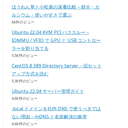
ほうれん草と小松菜の栄養比較 – 鉄分・カ
ルシウム・使いやすさで選ぶ
6k件のビュー
Ubuntu 22.04 KVM PCI パススルー –
IOMMU / VFIO で GPU と USB コントロー
ラーを割り当てる
5.5k件のビュー
CentOS 8 389 Directory Server – 旧セット
アップ方式を読む
5.3k件のビュー
Ubuntu 22.04 サーバー管理ガイド
4.6k件のビュー
.local ドメインを社内 DNS で使うべきでは
ない理由 – mDNS と名前解決の衝突
4.6k件のビュー