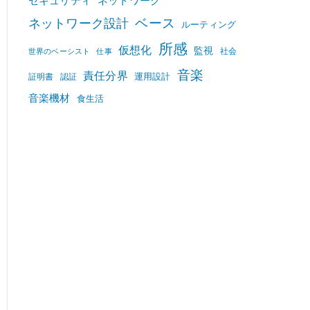
セキュリティ
ネットワーク
ベース
ネットワーク設計
ルーティング
所感
仮想化
監視
社会
世界のベーシスト
仕事
音楽
責任分界
運用設計
証明書
認証
音楽機材
食生活