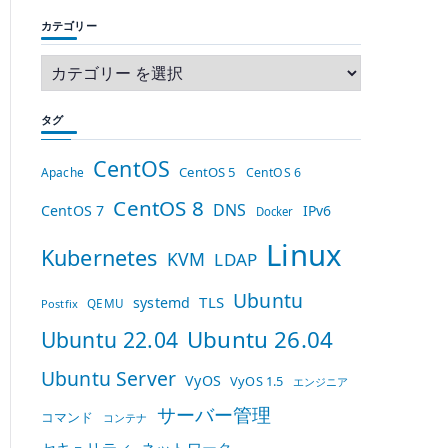
カテゴリー
タグ
CentOS
CentOS 5
Apache
CentOS 6
CentOS 8
DNS
CentOS 7
IPv6
Docker
Linux
Kubernetes
KVM
LDAP
Ubuntu
TLS
systemd
QEMU
Postfix
Ubuntu 26.04
Ubuntu 22.04
Ubuntu Server
VyOS
VyOS 1.5
エンジニア
サーバー管理
コマンド
コンテナ