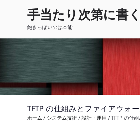
内
手当たり次第に書
容
を
飽きっぽいのは本能
ス
キ
ッ
プ
TFTP の仕組みとファイアウォール
ホーム
システム技術
設計・運用
TFTP の仕