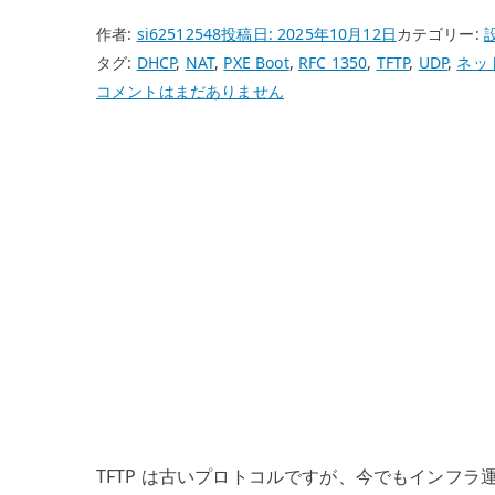
作者:
si62512548
投稿日:
2025年10月12日
カテゴリー:
タグ:
DHCP
,
NAT
,
PXE Boot
,
RFC 1350
,
TFTP
,
UDP
,
ネッ
TFTP
コメントはまだありません
の
仕
組
み
と
フ
ァ
イ
ア
ウ
ォ
ー
ル
TFTP は古いプロトコルですが、今でもインフラ運
設