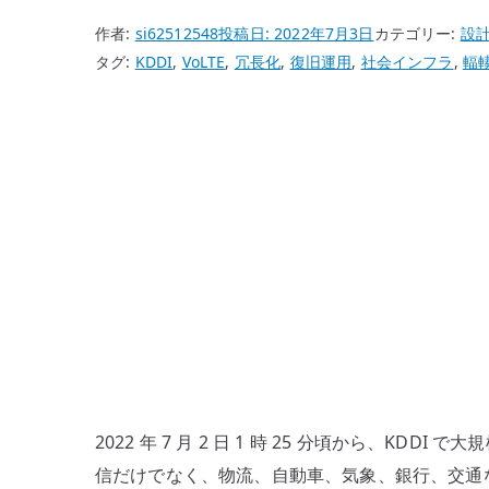
作者:
si62512548
投稿日:
2022年7月3日
カテゴリー:
設
タグ:
KDDI
,
VoLTE
,
冗長化
,
復旧運用
,
社会インフラ
,
輻
2022 年 7 月 2 日 1 時 25 分頃から、K
信だけでなく、物流、自動車、気象、銀行、交通