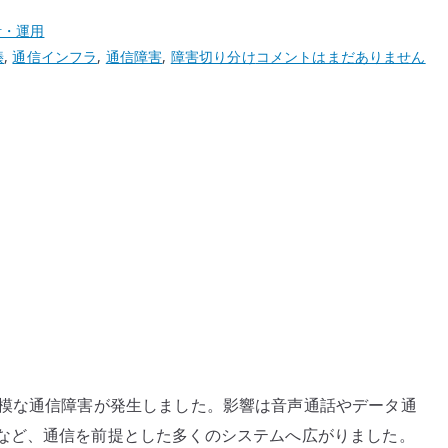
計・運用
KDDI
輳
,
通信インフラ
,
通信障害
,
障害切り分け
コメントはまだありません
大
規
模
通
信
障
害
か
ら
考
え
る
通
DDI で大規模な通信障害が発生しました。影響は音声通話やデータ通
信
など、通信を前提とした多くのシステムへ広がりました。
イ