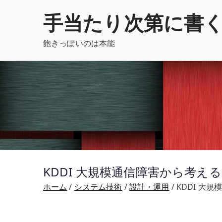
内
手当たり次第に書
容
を
飽きっぽいのは本能
ス
キ
ッ
プ
KDDI 大規模通信障害から考え
ホーム
システム技術
設計・運用
KDDI 大