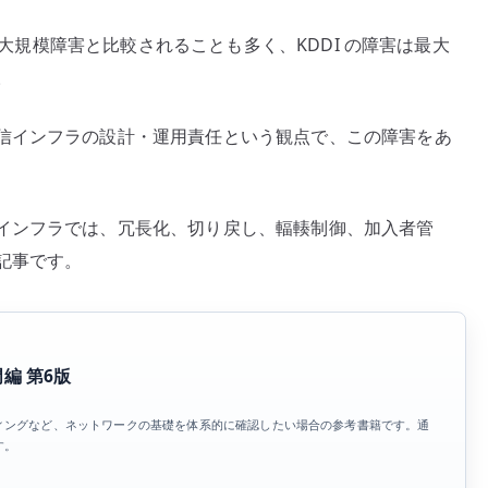
ン
した大規模障害と比較されることも多く、KDDI の障害は最大
フ
。
ラ
の
信インフラの設計・運用責任という観点で、この障害をあ
設
計
責
任
インフラでは、冗長化、切り戻し、輻輳制御、加入者管
–
記事です。
冗
長
化
と
門編 第6版
復
旧
N、ルーティングなど、ネットワークの基礎を体系的に確認したい場合の参考書籍です。通
す。
運
用