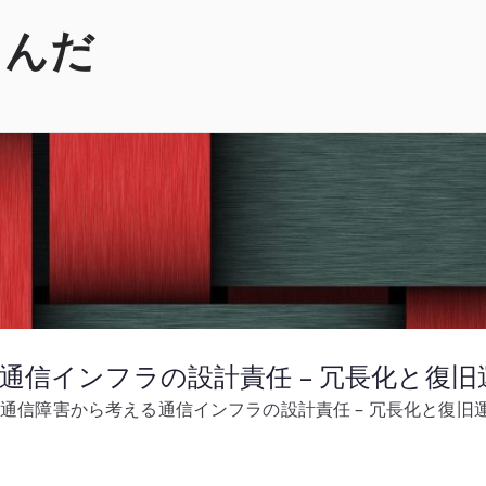
くんだ
る通信インフラの設計責任 – 冗長化と復
規模通信障害から考える通信インフラの設計責任 – 冗長化と復旧