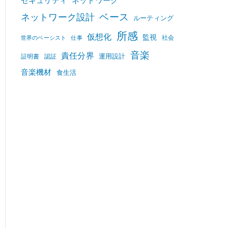
セキュリティ
ネットワーク
ベース
ネットワーク設計
ルーティング
所感
仮想化
監視
社会
世界のベーシスト
仕事
音楽
責任分界
運用設計
証明書
認証
音楽機材
食生活