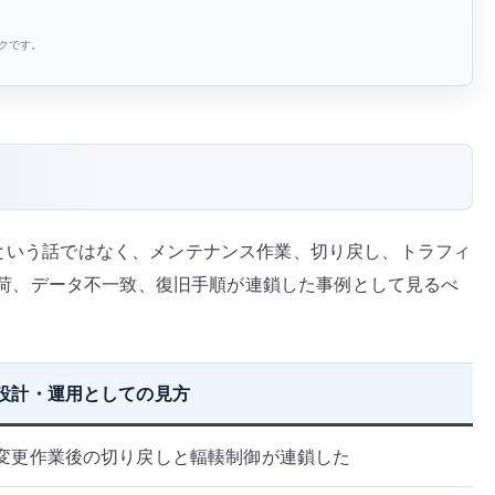
の
ンクです。
難
し
さ
へ
の
たという話ではなく、メンテナンス作業、切り戻し、トラフィ
 の負荷、データ不一致、復旧手順が連鎖した事例として見るべ
設計・運用としての見方
変更作業後の切り戻しと輻輳制御が連鎖した