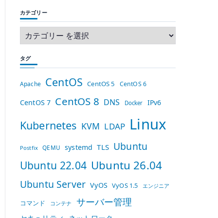
カテゴリー
タグ
CentOS
CentOS 5
Apache
CentOS 6
CentOS 8
DNS
CentOS 7
IPv6
Docker
Linux
Kubernetes
KVM
LDAP
Ubuntu
TLS
systemd
QEMU
Postfix
Ubuntu 26.04
Ubuntu 22.04
Ubuntu Server
VyOS
VyOS 1.5
エンジニア
サーバー管理
コマンド
コンテナ