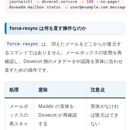
journalctl 
-u
 dovecot.service 
-n
100
 --no-pager

doveadm mailbox status 
-u
 user@example.com messages
force-resync は何を直す操作なのか
は、消えたメールをどこからか復元す
force-resync
るコマンドではありません。メールボックスの状態を再
確認し、Dovecot 側のメタデータや認識を実体に合わせ
直すための操作です。
処理
意味
注意点
メールボ
Maildir の実体を
実体がなけれ
ックスの
Dovecot が再確認
ば復元はでき
再スキャ
する
ない