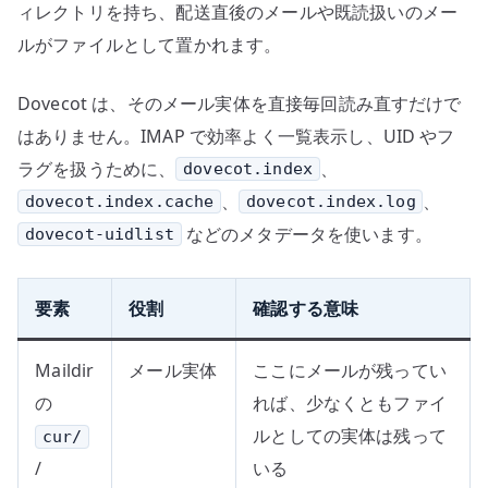
ィレクトリを持ち、配送直後のメールや既読扱いのメー
ルがファイルとして置かれます。
Dovecot は、そのメール実体を直接毎回読み直すだけで
はありません。IMAP で効率よく一覧表示し、UID やフ
ラグを扱うために、
、
dovecot.index
、
、
dovecot.index.cache
dovecot.index.log
などのメタデータを使います。
dovecot-uidlist
要素
役割
確認する意味
Maildir
メール実体
ここにメールが残ってい
の
れば、少なくともファイ
ルとしての実体は残って
cur/
/
いる