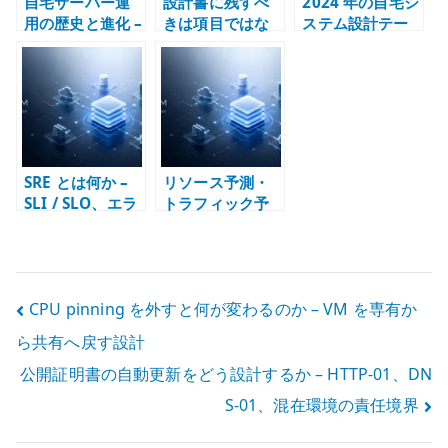
自宅サーバー運
設計書に残すべ
2024 年の自宅シ
用の歴史と進化 –
きは項目ではな
ステム設計テー
Red Hat Linux
く判断である –
マ – デュアルス
からマイクロデ
粒度、理由、実
タック、仮想
ータセンターま
体をつなぐ文書
化、構成管理
で
設計
SRE とは何か –
リソース予測・
SLI / SLO、エラ
トラフィック予
ーバジェット、
測とは何か – キ
トイルから理解
ャパシティ管理
する
として設計する
投
CPU pinning を外すと何が変わるのか – VM を専有か
ら共有へ戻す設計
稿
公開証明書の自動更新をどう設計するか – HTTP-01、DN
ナ
S-01、混在環境の責任境界
ビ