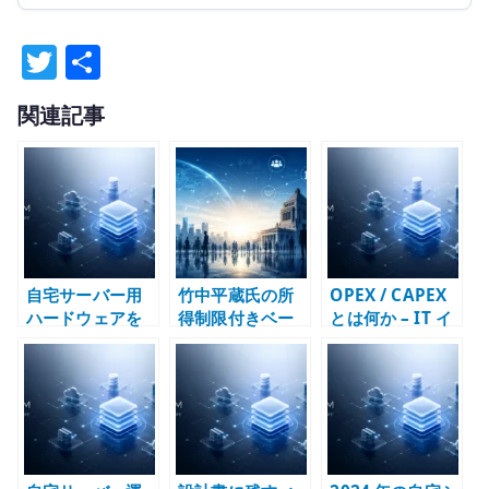
T
共
w
有
関連記事
it
te
r
自宅サーバー用
竹中平蔵氏の所
OPEX / CAPEX
ハードウェアを
得制限付きベー
とは何か – IT イ
どう選ぶか – 小
シックインカム
ンフラとクラウ
型ベアボーンで
は何が危ういの
ド費用を資産か
KVM 基盤を作る
か – 社会保障削
費用かで考える
減と自己責任論
を分けて考える