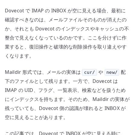
resync
Dovecot で IMAP の INBOX が空に見える場合、最初に
の
使
確認すべきなのは、メールファイルそのものが消えたの
い
か、それとも Dovecot のインデックスやキャッシュの不
方
整合で見えなくなっているのかです。ここを分けずに作
へ
業すると、復旧操作と破壊的な削除操作を取り違えやす
の
くなります。
Maildir 形式では、メールの実体は
や
配
cur/
new/
下のファイルとして残ります。一方で、Dovecot は
IMAP の UID、フラグ、一覧表示、検索などを扱うため
にインデックスを持ちます。そのため、Maildir の実体が
残っていても、Dovecot 側の認識が壊れると INBOX が
空に見えることがあります。
この記事では、Dovecot で INBOX が空に見える時に、