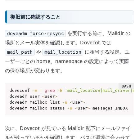
復旧前に確認すること
を実行する前に、Maildir の
doveadm force-resync
場所とメール実体を確認します。Dovecot では
や
に相当する設定、ユ
mail_path
mail_location
ーザーごとの home、namespace の設定によって実際
の保存場所が変わります。
doveconf 
-n
|
grep
-E
'mail_location|mail_driver|ma
doveadm user 
<
user
>
doveadm mailbox list 
-u
<
user
>
doveadm mailbox status 
-u
<
user
>
 messages INBOX
次に、Dovecot が見ている Maildir 配下にメールファイ
ルが残っているかを確認します。パスは環境に合わせて