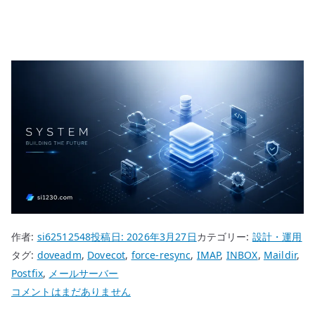
作者:
si62512548
投稿日:
2026年3月27日
カテゴリー:
設計・運用
タグ:
doveadm
,
Dovecot
,
force-resync
,
IMAP
,
INBOX
,
Maildir
,
Postfix
,
メールサーバー
Dovecot
コメントはまだありません
で