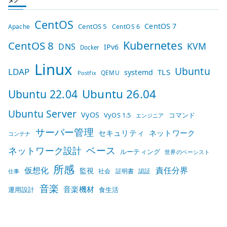
CentOS
CentOS 7
CentOS 5
Apache
CentOS 6
Kubernetes
CentOS 8
KVM
DNS
IPv6
Docker
Linux
Ubuntu
LDAP
TLS
systemd
QEMU
Postfix
Ubuntu 26.04
Ubuntu 22.04
Ubuntu Server
VyOS
VyOS 1.5
コマンド
エンジニア
サーバー管理
セキュリティ
ネットワーク
コンテナ
ベース
ネットワーク設計
ルーティング
世界のベーシスト
所感
仮想化
責任分界
監視
社会
証明書
認証
仕事
音楽
音楽機材
運用設計
食生活