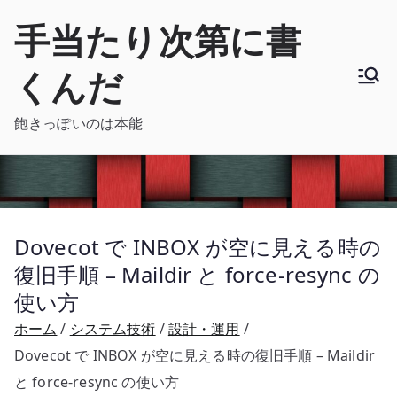
内
手当たり次第に書
容
を
くんだ
ス
キ
飽きっぽいのは本能
ッ
プ
Dovecot で INBOX が空に見える時の
復旧手順 – Maildir と force-resync の
使い方
ホーム
システム技術
設計・運用
Dovecot で INBOX が空に見える時の復旧手順 – Maildir
と force-resync の使い方