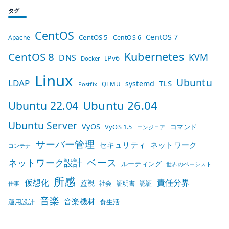
タグ
CentOS
CentOS 7
CentOS 5
Apache
CentOS 6
Kubernetes
CentOS 8
KVM
DNS
IPv6
Docker
Linux
Ubuntu
LDAP
TLS
systemd
QEMU
Postfix
Ubuntu 26.04
Ubuntu 22.04
Ubuntu Server
VyOS
VyOS 1.5
コマンド
エンジニア
サーバー管理
セキュリティ
ネットワーク
コンテナ
ベース
ネットワーク設計
ルーティング
世界のベーシスト
所感
仮想化
責任分界
監視
社会
証明書
認証
仕事
音楽
音楽機材
運用設計
食生活