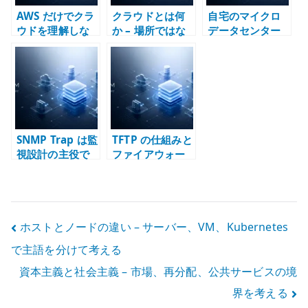
AWS だけでクラ
クラウドとは何
自宅のマイクロ
ウドを理解しな
か – 場所ではな
データセンター
い – パブリック
く運用モデルと
とは何か –
クラウドと運用
責任分界で考え
Home Lab をイ
モデルを分けて
る
ンフラ設計の実
考える
験場にする
SNMP Trap は監
TFTP の仕組みと
視設計の主役で
ファイアウォー
はない –
ル設計 – UDP、
Polling、状態監
動的ポート、
視、イベント通
PXE Boot を分
知を分けて考え
けて考える
投
ホストとノードの違い – サーバー、VM、Kubernetes
る
で主語を分けて考える
稿
資本主義と社会主義 – 市場、再分配、公共サービスの境
ナ
界を考える