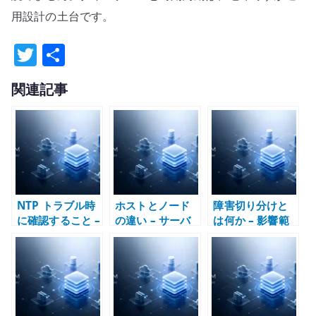
用設計の土台です。
T
共
w
有
関連記事
it
te
r
NTP トラブル時
ホストとノード
障害切り分けと
に確認すること –
の違い – サーバ
は何か – 影響範
chrony、
ー、VM、
囲から構造を読
ntpd、
Kubernetes で
む
timesyncd の整
主語を分けて考
理
える