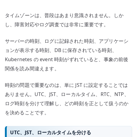
グ
時
タイムゾーンは、普段はあまり意識されません。しか
刻
を
し、障害対応やログ調査では非常に重要です。
運
用
サーバーの時刻、ログに記録された時刻、アプリケーシ
目
ョンが表示する時刻、DB に保存されている時刻、
線
Kubernetes の event 時刻がずれていると、事象の前後
で
関係を読み間違えます。
整
理
時刻の問題で重要なのは、単に JST に設定することでは
す
ありません。UTC、JST、ローカルタイム、RTC、NTP、
る
ログ時刻を分けて理解し、どの時刻を正として扱うのか
へ
の
を決めることです。
UTC、JST、ローカルタイムを分ける