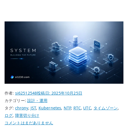
作者:
si62512548
投稿日:
2025年10月25日
カテゴリー:
設計・運用
タグ:
chrony
,
JST
,
Kubernetes
,
NTP
,
RTC
,
UTC
,
タイムゾーン
,
ログ
,
障害切り分け
タ
コメントはまだありません