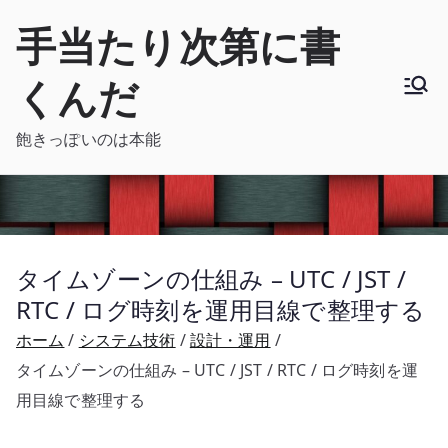
内
手当たり次第に書
容
を
くんだ
ス
キ
飽きっぽいのは本能
ッ
プ
タイムゾーンの仕組み – UTC / JST /
RTC / ログ時刻を運用目線で整理する
ホーム
システム技術
設計・運用
タイムゾーンの仕組み – UTC / JST / RTC / ログ時刻を運
用目線で整理する