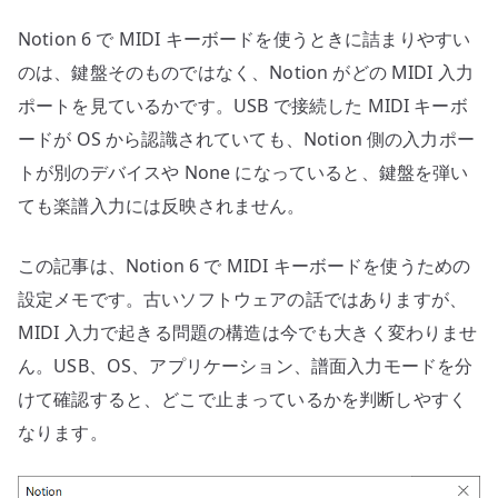
認
Notion 6 で MIDI キーボードを使うときに詰まりやすい
識
し
のは、鍵盤そのものではなく、Notion がどの MIDI 入力
な
ポートを見ているかです。USB で接続した MIDI キーボ
い
ードが OS から認識されていても、Notion 側の入力ポー
と
トが別のデバイスや None になっていると、鍵盤を弾い
き
ても楽譜入力には反映されません。
の
確
この記事は、Notion 6 で MIDI キーボードを使うための
認
設定メモです。古いソフトウェアの話ではありますが、
順
序
MIDI 入力で起きる問題の構造は今でも大きく変わりませ
へ
ん。USB、OS、アプリケーション、譜面入力モードを分
の
けて確認すると、どこで止まっているかを判断しやすく
なります。