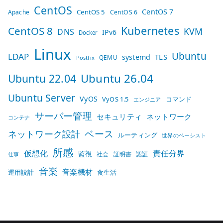
CentOS
CentOS 7
CentOS 5
Apache
CentOS 6
Kubernetes
CentOS 8
KVM
DNS
IPv6
Docker
Linux
Ubuntu
LDAP
TLS
systemd
QEMU
Postfix
Ubuntu 26.04
Ubuntu 22.04
Ubuntu Server
VyOS
VyOS 1.5
コマンド
エンジニア
サーバー管理
セキュリティ
ネットワーク
コンテナ
ベース
ネットワーク設計
ルーティング
世界のベーシスト
所感
仮想化
責任分界
監視
社会
証明書
認証
仕事
音楽
音楽機材
運用設計
食生活