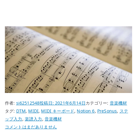
作者:
si62512548
投稿日:
2021年6月14日
カテゴリー:
音楽機材
タグ:
DTM
,
MIDI
,
MIDI キーボード
,
Notion 6
,
PreSonus
,
ステ
ップ入力
,
楽譜入力
,
音楽機材
Notion
コメントはまだありません
6