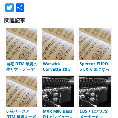
T
共
w
有
関連記事
it
te
r
自宅 DTM 環境の
Warwick
Spector EURO
作り方 – オーデ
Corvette $$ 5
5 LX が気になっ
ィオ、MIDI、モ
弦に惹かれた理
た理由 – NS ボデ
ニターの接続を
由 – Double
ィ、35 インチ、
分ける
Buck と 24 フレ
EMG を見る
ットを見る
6 弦ベースと
MXR M80 Bass
EBS とはどんな
DTM 環境を一式
D.I.+ レビュー –
メーカーか –