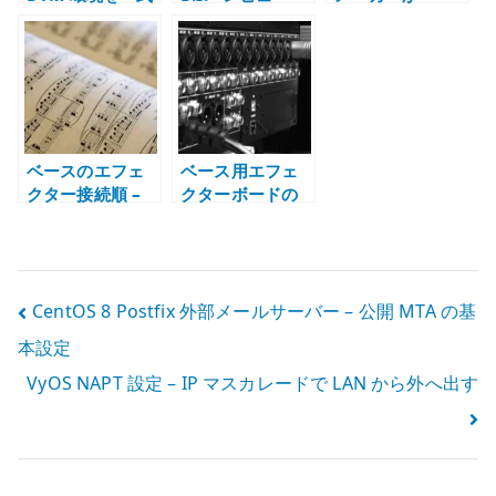
購入した理由 –
Clean、Color、
MicroBass、
楽器だけでは練
Distortion の使
MultiComp、ベ
習は変わらない
い分け
ースアンプから
特徴を知る
ベースのエフェ
ベース用エフェ
クター接続順 –
クターボードの
順番を変えると
組み方 – 接続
何が変わるか
順、電源、DI、
切り分け
投
CentOS 8 Postfix 外部メールサーバー – 公開 MTA の基
本設定
稿
VyOS NAPT 設定 – IP マスカレードで LAN から外へ出す
ナ
ビ