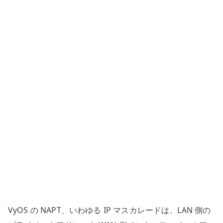
–
IP
マ
ス
カ
レ
ー
ド
で
LAN
か
ら
外
へ
出
す
VyOS の NAPT、いわゆる IP マスカレードは、LAN 側の
へ