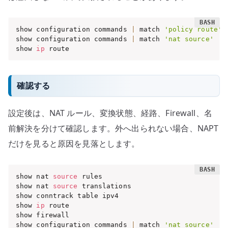
show configuration commands 
|
 match 
'policy route'
show configuration commands 
|
 match 
'nat source'
show 
ip
 route
確認する
設定後は、NAT ルール、変換状態、経路、Firewall、名
前解決を分けて確認します。外へ出られない場合、NAPT
だけを見ると原因を見落とします。
show nat 
source
 rules

show nat 
source
 translations

show conntrack table ipv4

show 
ip
 route

show firewall

show configuration commands 
|
 match 
'nat source'