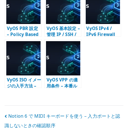
/ MTU を確認す
スへの転送と
る
Firewall
VyOS PBR 設定
VyOS 基本設定 –
VyOS IPv4 /
– Policy Based
管理 IP / SSH /
IPv6 Firewall
Routing の基本
DNS / NTP /
設定 – input /
SNMP の初期設
forward の責務
定
を分ける
VyOS ISO イメー
VyOS VPP の適
ジの入手方法 –
用条件 – 本番ル
Rolling /
ーターで
Stream / LTS の
dataplane を分
選び方
けて考える
投
Notion 6 で MIDI キーボードを使う – 入力ポートと認
識しないときの確認順序