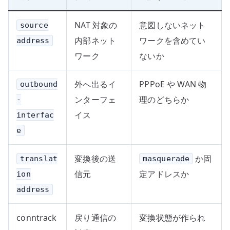
NAT 対象の
意図しないネット
source
内部ネット
ワークを含めてい
address
ワーク
ないか
外へ出るイ
PPPoE や WAN 物
outbound
ンターフェ
理のどちらか
-
イス
interfac
e
変換後の送
か固
translat
masquerade
信元
定アドレスか
ion
address
conntrack
戻り通信の
変換状態が作られ