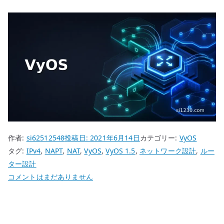
作者:
si62512548
投稿日:
2021年6月14日
カテゴリー:
VyOS
タグ:
IPv4
,
NAPT
,
NAT
,
VyOS
,
VyOS 1.5
,
ネットワーク設計
,
ルー
ター設計
VyOS
コメントはまだありません
NAPT
設
定