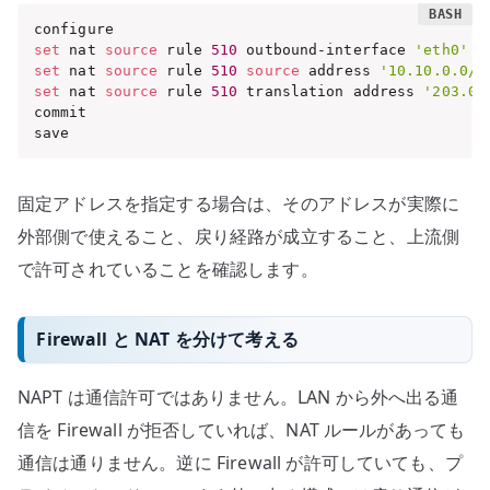
set
 nat 
source
 rule 
510
 outbound-interface 
'eth0'
set
 nat 
source
 rule 
510
source
 address 
'10.10.0.0/2
set
 nat 
source
 rule 
510
 translation address 
'203.0.
commit

save
固定アドレスを指定する場合は、そのアドレスが実際に
外部側で使えること、戻り経路が成立すること、上流側
で許可されていることを確認します。
Firewall と NAT を分けて考える
NAPT は通信許可ではありません。LAN から外へ出る通
信を Firewall が拒否していれば、NAT ルールがあっても
通信は通りません。逆に Firewall が許可していても、プ