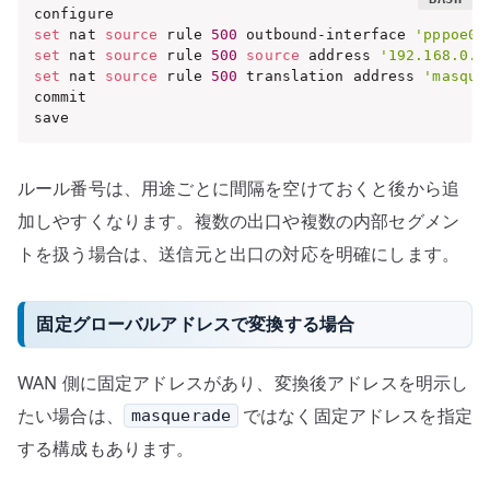
set
 nat 
source
 rule 
500
 outbound-interface 
'pppoe0'
set
 nat 
source
 rule 
500
source
 address 
'192.168.0.0
set
 nat 
source
 rule 
500
 translation address 
'masque
commit

save
ルール番号は、用途ごとに間隔を空けておくと後から追
加しやすくなります。複数の出口や複数の内部セグメン
トを扱う場合は、送信元と出口の対応を明確にします。
固定グローバルアドレスで変換する場合
WAN 側に固定アドレスがあり、変換後アドレスを明示し
たい場合は、
ではなく固定アドレスを指定
masquerade
する構成もあります。