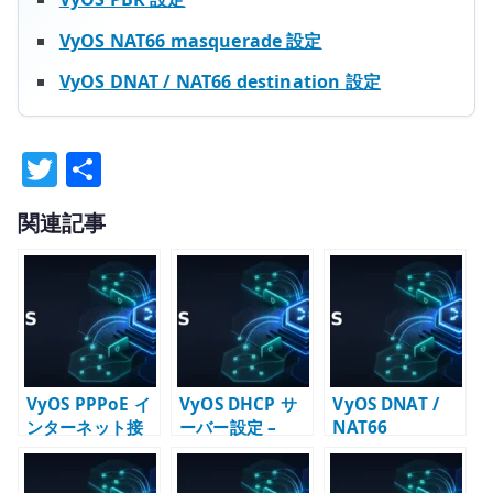
VyOS NAT66 masquerade 設定
VyOS DNAT / NAT66 destination 設定
T
共
w
有
関連記事
it
te
r
VyOS PPPoE イ
VyOS DHCP サ
VyOS DNAT /
ンターネット接
ーバー設定 –
NAT66
続設定 –
LAN 向けアドレ
destination 設
Firewall / NAPT
ス配布の基本
定 – 公開サービ