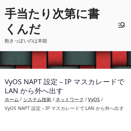
内
手当たり次第に書
容
を
くんだ
ス
キ
飽きっぽいのは本能
ッ
プ
VyOS NAPT 設定 – IP マスカレードで
LAN から外へ出す
ホーム
システム技術
ネットワーク
VyOS
VyOS NAPT 設定 – IP マスカレードで LAN から外へ出す