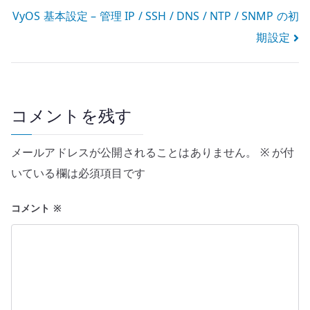
稿
VyOS 基本設定 – 管理 IP / SSH / DNS / NTP / SNMP の初
ナ
期設定
ビ
ゲ
ー
コメントを残す
シ
メールアドレスが公開されることはありません。
※
が付
ョ
いている欄は必須項目です
ン
コメント
※