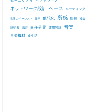
セキュリティ
ネットワーク
ベース
ネットワーク設計
ルーティング
所感
仮想化
監視
社会
世界のベーシスト
仕事
音楽
責任分界
運用設計
証明書
認証
音楽機材
食生活