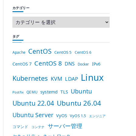
カテゴリー
タグ
CentOS
CentOS 5
Apache
CentOS 6
CentOS 8
DNS
CentOS 7
IPv6
Docker
Linux
Kubernetes
KVM
LDAP
Ubuntu
TLS
systemd
QEMU
Postfix
Ubuntu 26.04
Ubuntu 22.04
Ubuntu Server
VyOS
VyOS 1.5
エンジニア
サーバー管理
コマンド
コンテナ