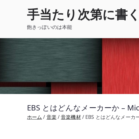
内
手当たり次第に書
容
を
飽きっぽいのは本能
ス
キ
ッ
プ
EBS とはどんなメーカーか – Mi
ホーム
音楽
音楽機材
EBS とはどんなメーカー