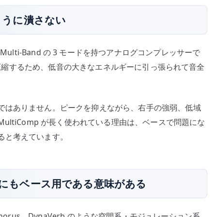
じように潰さない
m、Multi-Band の 3 モードを持つアナログコンプレッサーで
分けて圧縮するため、低音の大きなエネルギーに引っ張られて音全
ではありません。ピークを抑えながら、右手の強弱、低域
ltiComp が長く使われている理由は、ベースで問題にな
ると考えています。
horus にもベース用である意味がある
niChorus、DynaVerb のような空間系・モジュレーション系