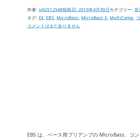
作者:
si62512548
投稿日:
2016年4月30日
カテゴリー:
音
タグ:
DI
,
EBS
,
MicroBass
,
MicroBass 3
,
MultiComp
,
EBS
コメントはまだありません
と
は
ど
ん
な
メ
ー
カ
ー
か
–
MicroBass、
MultiComp、
EBS は、ベース用プリアンプの MicroBass、
ベ