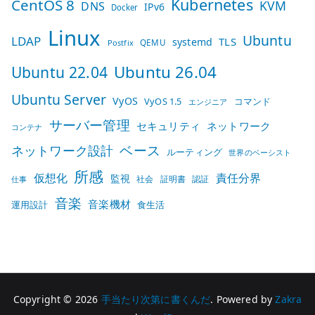
Kubernetes
CentOS 8
KVM
DNS
IPv6
Docker
Linux
Ubuntu
LDAP
TLS
systemd
QEMU
Postfix
Ubuntu 26.04
Ubuntu 22.04
Ubuntu Server
VyOS
VyOS 1.5
コマンド
エンジニア
サーバー管理
セキュリティ
ネットワーク
コンテナ
ベース
ネットワーク設計
ルーティング
世界のベーシスト
所感
仮想化
責任分界
監視
社会
証明書
認証
仕事
音楽
音楽機材
運用設計
食生活
Copyright © 2026
手当たり次第に書くんだ
. Powered by
Zakra