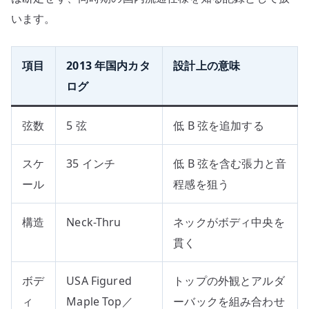
います。
項目
2013 年国内カタ
設計上の意味
ログ
弦数
5 弦
低 B 弦を追加する
スケ
35 インチ
低 B 弦を含む張力と音
ール
程感を狙う
構造
Neck-Thru
ネックがボディ中央を
貫く
ボデ
USA Figured
トップの外観とアルダ
ィ
Maple Top／
ーバックを組み合わせ