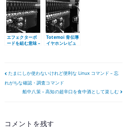
由 – Double
ゲージと Taper
ス用ブリッジ
Buck と 24 フレ
Core
ットを見る
エフェクターボ
Totemoi 骨伝導
ードを組む意味 –
イヤホンレビュ
機材を並べるだ
ー – ランニング
けではなく運用
用として割り切
を安定させるた
る価値
めに
投
たまにしか使わないけれど便利な Linux コマンド – 忘
れがちな確認・調査コマンド
稿
船中八策 – 高知の超辛口を食中酒として楽しむ
ナ
ビ
ゲ
コメントを残す