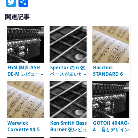
T
共
w
有
関連記事
it
te
r
FGN JMJ5-ASH-
Spector の 6 弦
Bacchus
DE-M レビュー –
ベースが届いた –
STANDARD 6
EMG、19 mm
多弦ベースを手
DX が気になった
弦間、5 弦の実用
にした感想
理由 – Bartolini
性
搭載 6 弦を仕様
から見る
Warwick
Ken Smith Bass
GOTOH 404AO-
Corvette $$ 5
Burner 弦レビュ
4 – 音とデザイン
弦に惹かれた理
ー – 5 弦・6 弦の
で満足したベー