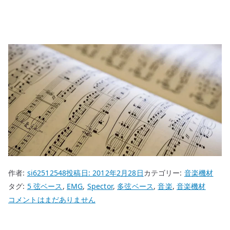
作者:
si62512548
投稿日:
2012年2月28日
カテゴリー:
音楽機材
タグ:
5 弦ベース
,
EMG
,
Spector
,
多弦ベース
,
音楽
,
音楽機材
Spector
コメントはまだありません
EURO
5