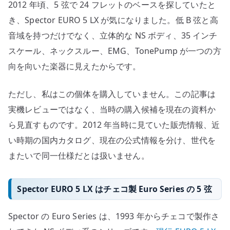
2012 年頃、5 弦で 24 フレットのベースを探していたと
チ、
EMG
き、Spector EURO 5 LX が気になりました。低 B 弦と高
を
音域を持つだけでなく、立体的な NS ボディ、35 インチ
見
スケール、ネックスルー、EMG、TonePump が一つの方
る
向を向いた楽器に見えたからです。
へ
の
ただし、私はこの個体を購入していません。この記事は
実機レビューではなく、当時の購入候補を現在の資料か
ら見直すものです。2012 年当時に見ていた販売情報、近
い時期の国内カタログ、現在の公式情報を分け、世代を
またいで同一仕様だとは扱いません。
Spector EURO 5 LX はチェコ製 Euro Series の 5 弦
Spector の Euro Series は、1993 年からチェコで製作さ