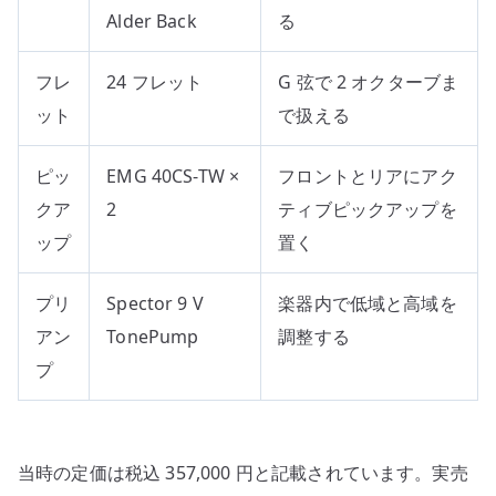
Alder Back
る
フレ
24 フレット
G 弦で 2 オクターブま
ット
で扱える
ピッ
EMG 40CS-TW ×
フロントとリアにアク
クア
2
ティブピックアップを
ップ
置く
プリ
Spector 9 V
楽器内で低域と高域を
アン
TonePump
調整する
プ
当時の定価は税込 357,000 円と記載されています。実売