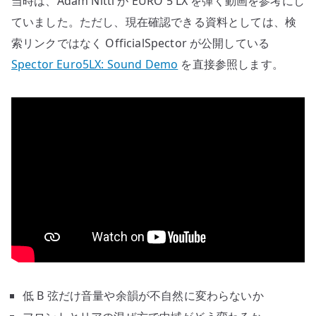
当時は、Adam Nitti が EURO 5 LX を弾く動画を参考にし
ていました。ただし、現在確認できる資料としては、検
索リンクではなく OfficialSpector が公開している
Spector Euro5LX: Sound Demo
を直接参照します。
低 B 弦だけ音量や余韻が不自然に変わらないか