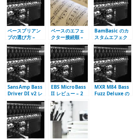
r
ベースプリアン
ベースのエフェ
BamBasic のカ
プの選び方 –
クター接続順 –
スタムエフェク
DI、EQ、歪み、
順番を変えると
ター – 既製品で
アンプシミュレ
何が変わるか
はなく自分の音
ーションを分け
に合わせる機材
る
選び
SansAmp Bass
EBS MicroBass
MXR M84 Bass
Driver DI v2 レ
II レビュー – 2
Fuzz Deluxe の
ビュー –
チャンネル、
使い方と使用感 –
Blend、Mid
DI、ヘッドフォ
DRY / WET で低
Shift、3 系統出
ンを一台にまと
音を残す
力の使い方
める