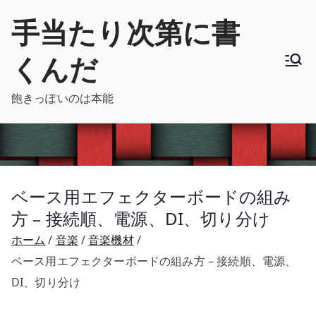
内
手当たり次第に書
容
を
くんだ
ス
キ
飽きっぽいのは本能
ッ
プ
ベース用エフェクターボードの組み
方 – 接続順、電源、DI、切り分け
ホーム
音楽
音楽機材
ベース用エフェクターボードの組み方 – 接続順、電源、
DI、切り分け