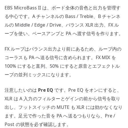
EBS MicroBass II は、ボード全体の音色と出力を管理す
る中心です。A チャンネルの Bass / Treble、B チャンネ
ルの Middle / Edge / Drive、バランス XLR 出力、FX ル
ープを使い、ベースアンプと PA へ渡す信号を作ります。
FX ループはバランス出力より前にあるため、ループ内の
コーラスも PA へ送る信号に含められます。FX MIX を
100% にすると直列、50% にすると原音とエフェクトル
ープの並列ミックスになります。
注意したいのは
Pre EQ
です。Pre EQ をオンにすると、
XLR は A 入力のフィルターとゲインの前から信号を取り
出し、フットスイッチの MUTE も XLR には効かなくなり
ます。足元で作った音を PA へ送るつもりなら、Pre /
Post の状態を必ず確認します。