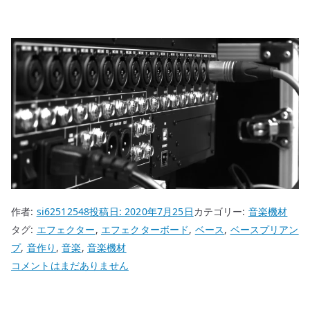
作者:
si62512548
投稿日:
2020年7月25日
カテゴリー:
音楽機材
タグ:
エフェクター
,
エフェクターボード
,
ベース
,
ベースプリアン
プ
,
音作り
,
音楽
,
音楽機材
ベ
コメントはまだありません
ー
ス