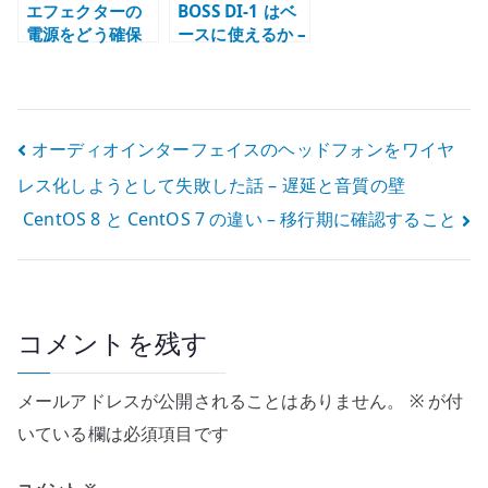
エフェクターの
BOSS DI-1 はベ
電源をどう確保
ースに使えるか –
するか –
汎用 DI とベース
eneloop music
用プリアンプの
booster から考
違い
えるボード電源
投
オーディオインターフェイスのヘッドフォンをワイヤ
の重要性
レス化しようとして失敗した話 – 遅延と音質の壁
稿
CentOS 8 と CentOS 7 の違い – 移行期に確認すること
ナ
ビ
ゲ
コメントを残す
ー
メールアドレスが公開されることはありません。
※
が付
シ
いている欄は必須項目です
ョ