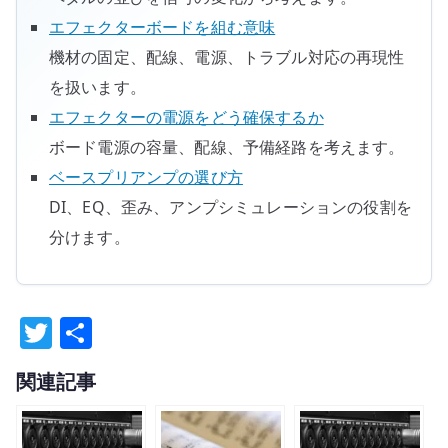
エフェクターボードを組む意味
機材の固定、配線、電源、トラブル対応の再現性
を扱います。
エフェクターの電源をどう確保するか
ボード電源の容量、配線、予備経路を考えます。
ベースプリアンプの選び方
DI、EQ、歪み、アンプシミュレーションの役割を
分けます。
T
共
w
有
関連記事
it
te