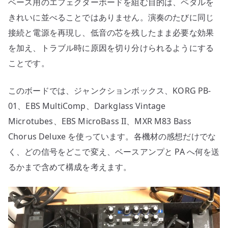
ベース用のエフェクターボードを組む目的は、ペダルを
順、
電
きれいに並べることではありません。演奏のたびに同じ
源、
接続と電源を再現し、低音の芯を残したまま必要な効果
DI、
を加え、トラブル時に原因を切り分けられるようにする
切
ことです。
り
分
このボードでは、ジャンクションボックス、KORG PB-
け
01、EBS MultiComp、Darkglass Vintage
へ
Microtubes、EBS MicroBass II、MXR M83 Bass
の
Chorus Deluxe を使っています。各機材の感想だけでな
く、どの信号をどこで変え、ベースアンプと PA へ何を送
るかまで含めて構成を考えます。