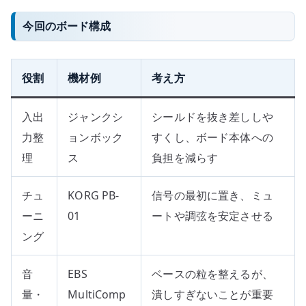
今回のボード構成
役割
機材例
考え方
入出
ジャンクシ
シールドを抜き差ししや
力整
ョンボック
すくし、ボード本体への
理
ス
負担を減らす
チュ
KORG PB-
信号の最初に置き、ミュ
ーニ
01
ートや調弦を安定させる
ング
音
EBS
ベースの粒を整えるが、
量・
MultiComp
潰しすぎないことが重要