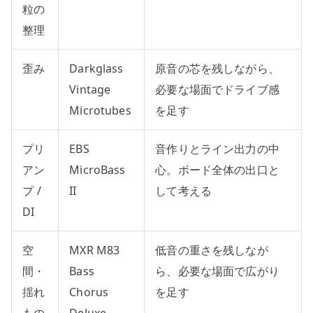
粒の
整理
歪み
Darkglass
原音の芯を残しながら、
Vintage
必要な場面でドライブ感
Microtubes
を足す
プリ
EBS
音作りとライン出力の中
アン
MicroBass
心。ボード全体の出口と
プ /
II
して考える
DI
空
MXR M83
低音の重さを残しなが
間・
Bass
ら、必要な場面で広がり
揺れ
Chorus
を足す
もの
Deluxe