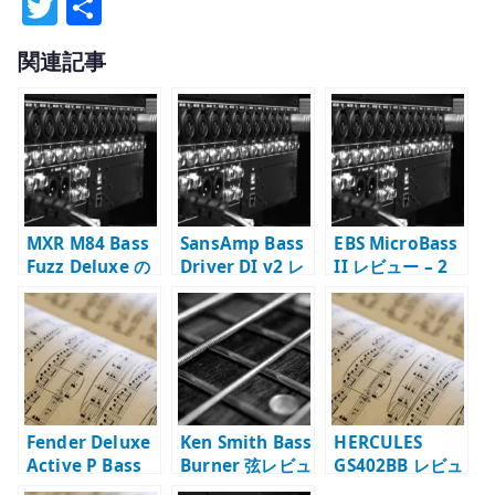
T
共
w
有
関連記事
it
te
r
MXR M84 Bass
SansAmp Bass
EBS MicroBass
Fuzz Deluxe の
Driver DI v2 レ
II レビュー – 2
使い方と使用感 –
ビュー –
チャンネル、
DRY / WET で低
Blend、Mid
DI、ヘッドフォ
音を残す
Shift、3 系統出
ンを一台にまと
力の使い方
める
Fender Deluxe
Ken Smith Bass
HERCULES
Active P Bass
Burner 弦レビュ
GS402BB レビュ
Special の使用感
ー – 5 弦・6 弦の
ー – ベースにも