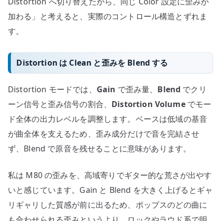
Distortion へ切り替えたから、同じ Color 設定に歪みが
加わる」と考えると、実際のコントロール構造とずれま
す。
Distortion は Clean と歪みを Blend する
Distortion モードでは、
Gain
で歪み量、
Blend
でクリ
ーン信号と歪み信号の割合、
Distortion Volume
でモー
ド全体の出力レベルを調整します。ベースは低域の基音
が曲全体を支えるため、歪み成分だけで音を完結させ
ず、Blend で原音を残せることに意味があります。
私は M80 の歪みを、高域寄りでギター的な荒さが出やす
いと感じています。Gain と Blend を大きく上げるとギャ
リギャリした質感が前に出るため、ポップスのどの曲に
も合わせられる歪みというより、ロックやラウド系で明