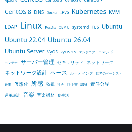
CentOS 7
CentOS 5
Apache
CentOS 6
Kubernetes
CentOS 8
KVM
DNS
IPv6
Docker
Linux
Ubuntu
LDAP
TLS
systemd
QEMU
Postfix
Ubuntu 26.04
Ubuntu 22.04
Ubuntu Server
VyOS
VyOS 1.5
コマンド
エンジニア
サーバー管理
セキュリティ
ネットワーク
コンテナ
ベース
ネットワーク設計
ルーティング
世界のベーシスト
所感
仮想化
責任分界
監視
社会
証明書
認証
仕事
音楽
音楽機材
運用設計
食生活