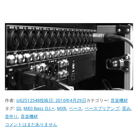
作者:
si62512548
投稿日:
2016年4月29日
カテゴリー:
音楽機材
タグ:
DI
,
M80 Bass D.I.+
,
MXR
,
ベース
,
ベースプリアンプ
,
歪み
,
音作り
,
音楽機材
MXR
コメントはまだありません
M80