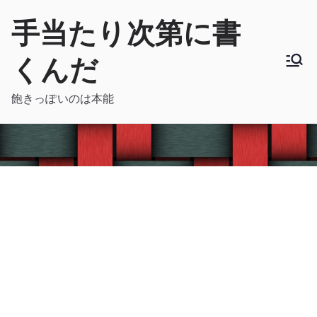
内
手当たり次第に書
容
を
くんだ
ス
キ
飽きっぽいのは本能
ッ
プ