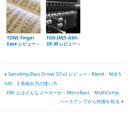
– PJ 配列と
ゲージと Taper
使える小型ギタ
Bartolini /
Core
ースタンド
GOTOH への換
装
TONE Finger
FGN JMJ5-ASH-
Ease レビュー –
DE-M レビュー –
ベース弦の滑り
EMG、19 mm
と正しい使い方
弦間、5 弦の実用
性
投
SansAmp Bass Driver DI v2 レビュー – Blend、Mid S
hift、3 系統出力の使い方
稿
EBS とはどんなメーカーか – MicroBass、MultiComp、
ナ
ベースアンプから特徴を知る
ビ
ゲ