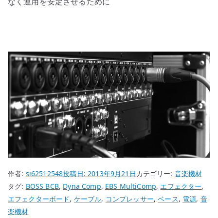
なく運用を安定させるために
作者:
si62512548
投稿日:
2013年9月21日
カテゴリー:
音楽機材
タグ:
BOSS BCB
,
Dyna Comp
,
EBS MultiComp
,
エフェクター
,
エフェクターボード
,
ケーブル
,
コンプレッサー
,
ベース
,
電源
,
音
楽機材