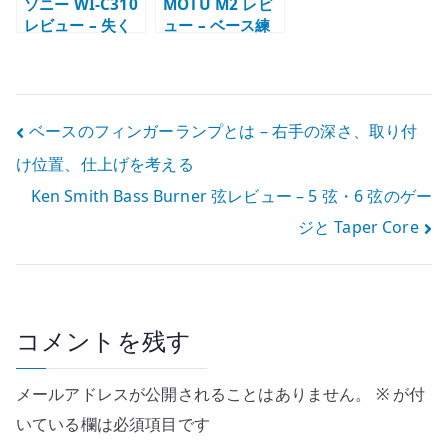
ソニー WI-C310
MOTU M2 レビ
レビュー – 失く
ュー – ベース練
しにくさと電池
習、宅録、ルー
持ちで選ぶワイ
プバックで使っ
ヤレスイヤホン
た感想
投
ベースのフィンガーランプとは – 右手の深さ、取り付
け位置、仕上げを考える
稿
Ken Smith Bass Burner 弦レビュー – 5 弦・6 弦のゲー
ナ
ジと Taper Core
ビ
ゲ
ー
コメントを残す
シ
メールアドレスが公開されることはありません。
※
が付
ョ
いている欄は必須項目です