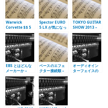
r
Warwick
Spector EURO
TOKYO GUITAR
Corvette $$ 5
5 LX が気になっ
SHOW 2013 –
弦に惹かれた理
た理由 – NS ボデ
高級ベースを見
由 – Double
ィ、35 インチ、
て音楽熱が戻っ
Buck と 24 フレ
EMG を見る
た日
ットを見る
EBS とはどんな
ベースのエフェ
オーディオイン
メーカーか –
クター接続順 –
ターフェイスの
MicroBass、
順番を変えると
ヘッドフォンを
MultiComp、ベ
何が変わるか
ワイヤレス化し
ースアンプから
ようとして失敗
特徴を知る
した話 – 遅延と
音質の壁