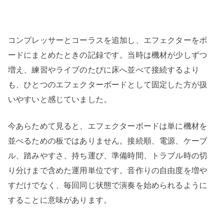
を
並
べ
コンプレッサーとコーラスを追加し、エフェクターをボ
る
だ
ードにまとめたときの記録です。当時は機材が少しずつ
け
増え、練習やライブのたびに床へ並べて接続するより
で
も、ひとつのエフェクターボードとして固定した方が扱
は
いやすいと感じていました。
な
く
今あらためて見ると、エフェクターボードは単に機材を
運
並べるための板ではありません。接続順、電源、ケーブ
用
ル、踏みやすさ、持ち運び、準備時間、トラブル時の切
を
安
り分けまで含めた運用単位です。音作りの自由度を増や
定
すだけでなく、毎回同じ状態で演奏を始められるように
さ
することに意味があります。
せ
る