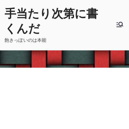
内
手当たり次第に書
容
を
くんだ
ス
キ
飽きっぽいのは本能
ッ
プ