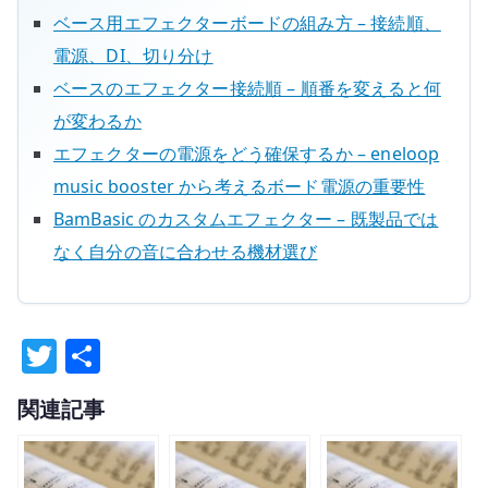
ベース用エフェクターボードの組み方 – 接続順、
電源、DI、切り分け
ベースのエフェクター接続順 – 順番を変えると何
が変わるか
エフェクターの電源をどう確保するか – eneloop
music booster から考えるボード電源の重要性
BamBasic のカスタムエフェクター – 既製品では
なく自分の音に合わせる機材選び
T
共
w
有
関連記事
it
te