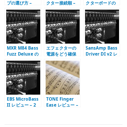
プの選び方 –
クター接続順 –
クターボードの
DI、EQ、歪み、
順番を変えると
組み方 – 接続
アンプシミュレ
何が変わるか
順、電源、DI、
ーションを分け
切り分け
る
MXR M84 Bass
エフェクターの
SansAmp Bass
Fuzz Deluxe の
電源をどう確保
Driver DI v2 レ
使い方と使用感 –
するか –
ビュー –
DRY / WET で低
eneloop music
Blend、Mid
音を残す
booster から考
Shift、3 系統出
えるボード電源
力の使い方
の重要性
EBS MicroBass
TONE Finger
II レビュー – 2
Ease レビュー –
チャンネル、
ベース弦の滑り
DI、ヘッドフォ
と正しい使い方
ンを一台にまと