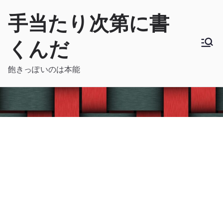
内
手当たり次第に書
容
を
くんだ
ス
キ
飽きっぽいのは本能
ッ
プ