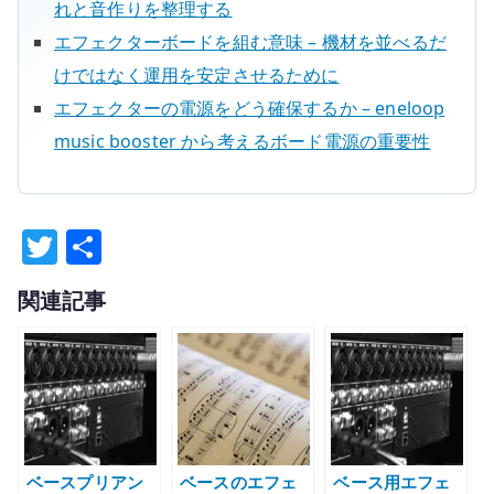
れと音作りを整理する
エフェクターボードを組む意味 – 機材を並べるだ
けではなく運用を安定させるために
エフェクターの電源をどう確保するか – eneloop
music booster から考えるボード電源の重要性
T
共
w
有
関連記事
it
te
r
ベースプリアン
ベースのエフェ
ベース用エフェ