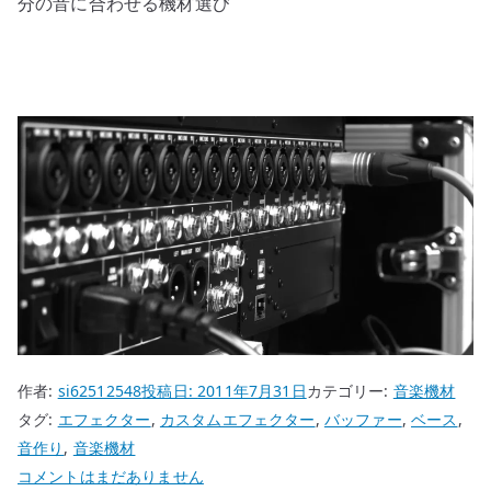
分の音に合わせる機材選び
作者:
si62512548
投稿日:
2011年7月31日
カテゴリー:
音楽機材
タグ:
エフェクター
,
カスタムエフェクター
,
バッファー
,
ベース
,
音作り
,
音楽機材
BamBasic
コメントはまだありません