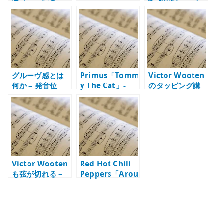
弦との違いと低
シスト – 個性と
ントではなく音
B / 高 C の役割
演奏から見るお
楽を聴くために
すすめ
グルーヴ感とは
Primus「Tomm
Victor Wooten
何か – 発音位
y The Cat」-
のタッピング講
置、音価、アク
Les Claypool の
座 – 2 ハンドで
セント、反復か
ベースが曲を支
ベースを弾く発
ら考える
配する理由
想
Victor Wooten
Red Hot Chili
も弦が切れる –
Peppers「Arou
トラブルでも止
nd the
まらない演奏力
World」– Flea
のベースで一気
に上がる曲