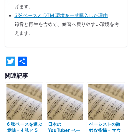
げます。
6 弦ベースと DTM 環境を一式購入した理由
録音と再生を含めて、練習へ戻りやすい環境を考
えます。
T
共
w
有
関連記事
it
te
r
6 弦ベースを選ぶ
日本の
ベーシストの微
意味 – 4 弦と 5
YouTuber ベー
妙な指摘 – マウ