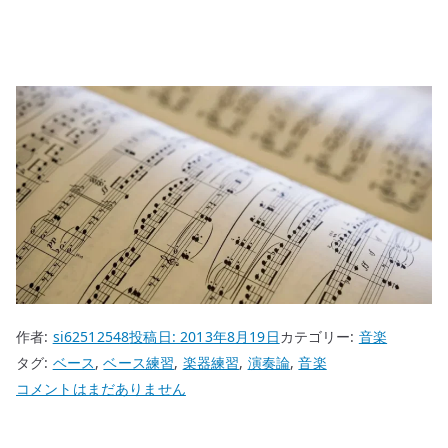
作者:
si62512548
投稿日:
2013年8月19日
カテゴリー:
音楽
タグ:
ベース
,
ベース練習
,
楽器練習
,
演奏論
,
音楽
久
コメントはまだありません
し
ぶ