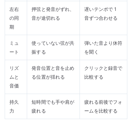
左右
押弦と発音がずれ、
遅いテンポで 1
の同
音が途切れる
音ずつ合わせる
期
ミュ
使っていない弦が共
弾いた音より休符
ート
振する
を聞く
リズ
発音位置と音を止め
クリックと録音で
ムと
る位置が揺れる
比較する
音価
持久
短時間でも手や肩が
疲れる前後でフォ
力
疲れる
ームを比較する