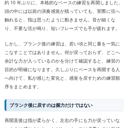
約 10 年ぶりに、本格的なベースの練習を再開しました。
年
の
頭の中には以前の演奏感覚が残っていても、実際に弦へ
ブ
触れると、指は思ったように動きません。音が細くな
ラ
り、不要な弦が鳴り、短いフレーズでも手が疲れます。
ン
ク
しかし、ブランク後の練習は、若い頃と同じ量を一気に
か
こなすことではありません。何が戻っておらず、どこへ
ら
余計な力が入っているのかを分けて確認すると、練習の
感
目的が明確になります。久しぶりにベースを再開する人
覚
を
へ向けて、私が感じた変化と、感覚を戻すための練習順
戻
序をまとめます。
す
へ
ブランク後に戻すのは握力だけではない
の
再開直後は指が柔らかく、左右の手にも力が戻っていな