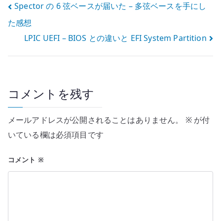
投
Spector の 6 弦ベースが届いた – 多弦ベースを手にし
た感想
稿
LPIC UEFI – BIOS との違いと EFI System Partition
ナ
ビ
ゲ
コメントを残す
ー
メールアドレスが公開されることはありません。
※
が付
シ
いている欄は必須項目です
ョ
コメント
※
ン