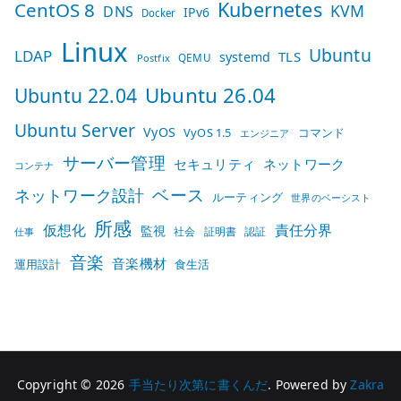
Kubernetes
CentOS 8
KVM
DNS
IPv6
Docker
Linux
Ubuntu
LDAP
TLS
systemd
QEMU
Postfix
Ubuntu 26.04
Ubuntu 22.04
Ubuntu Server
VyOS
VyOS 1.5
コマンド
エンジニア
サーバー管理
セキュリティ
ネットワーク
コンテナ
ベース
ネットワーク設計
ルーティング
世界のベーシスト
所感
仮想化
責任分界
監視
社会
証明書
認証
仕事
音楽
音楽機材
運用設計
食生活
Copyright © 2026
手当たり次第に書くんだ
. Powered by
Zakra