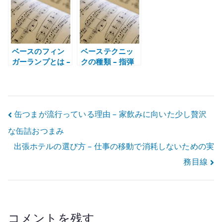
ドを使い分ける
のベースで一気
感覚を戻す
に上がる曲
ベースのフィン
ベーステクニッ
ガーランプとは –
クの種類 – 指弾
右手の深さ、取
き、ミュート、
り付け位置、仕
スラップ、タッ
上げを考える
ピングの役割
投
缶つまが流行っている理由 – 家飲みに向いた少し贅沢
な缶詰おつまみ
稿
出張ホテルの選び方 – 仕事の移動で消耗しないための実
ナ
務目線
ビ
ゲ
ー
コメントを残す