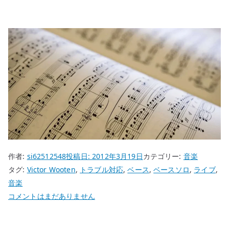
作者:
si62512548
投稿日:
2012年3月19日
カテゴリー:
音楽
タグ:
Victor Wooten
,
トラブル対応
,
ベース
,
ベースソロ
,
ライブ
,
音楽
Victor
コメントはまだありません
Wooten
も