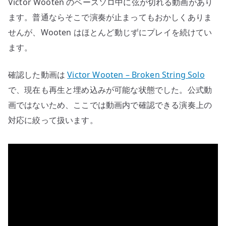
Victor Wooten のベースソロ中に弦が切れる動画があり
演
奏
ます。普通ならそこで演奏が止まってもおかしくありま
力
せんが、Wooten はほとんど動じずにプレイを続けてい
へ
ます。
の
確認した動画は
Victor Wooten – Broken String Solo
で、現在も再生と埋め込みが可能な状態でした。公式動
画ではないため、ここでは動画内で確認できる演奏上の
対応に絞って扱います。