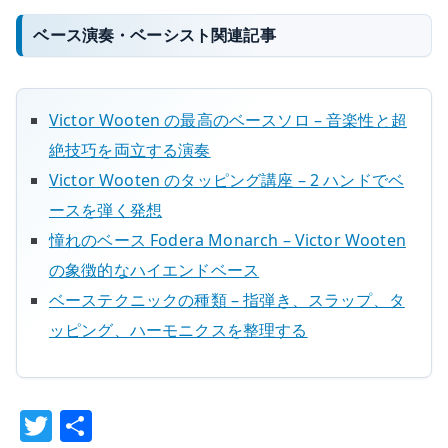
ベース演奏・ベーシスト関連記事
Victor Wooten の最高のベースソロ – 音楽性と超
絶技巧を両立する演奏
Victor Wooten のタッピング講座 – 2 ハンドでベ
ースを弾く発想
憧れのベース Fodera Monarch – Victor Wooten
の象徴的なハイエンドベース
ベーステクニックの種類 – 指弾き、スラップ、タ
ッピング、ハーモニクスを整理する
T
共