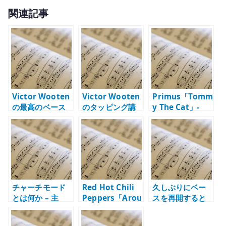
w
有
関連記事
it
te
r
Victor Wooten
Victor Wooten
Primus「Tomm
の最高のベース
のタッピング講
y The Cat」-
ソロ – 速さより
座 – 2 ハンドで
Les Claypool の
音楽性が残る理
ベースを弾く発
ベースが曲を支
由
想
配する理由
チャーチモード
Red Hot Chili
久しぶりにベー
とは何か – 主
Peppers「Arou
スを再開すると
音、特性音、コ
nd the
きの練習 – 10 年
ードから 7 モー
World」– Flea
のブランクから