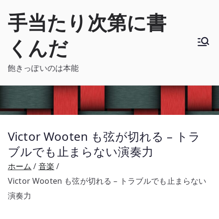
内
手当たり次第に書
容
を
くんだ
ス
キ
飽きっぽいのは本能
ッ
プ
Victor Wooten も弦が切れる – トラ
ブルでも止まらない演奏力
ホーム
音楽
Victor Wooten も弦が切れる – トラブルでも止まらない
演奏力