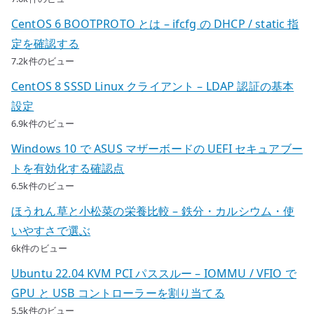
CentOS 6 BOOTPROTO とは – ifcfg の DHCP / static 指
定を確認する
7.2k件のビュー
CentOS 8 SSSD Linux クライアント – LDAP 認証の基本
設定
6.9k件のビュー
Windows 10 で ASUS マザーボードの UEFI セキュアブー
トを有効化する確認点
6.5k件のビュー
ほうれん草と小松菜の栄養比較 – 鉄分・カルシウム・使
いやすさで選ぶ
6k件のビュー
Ubuntu 22.04 KVM PCI パススルー – IOMMU / VFIO で
GPU と USB コントローラーを割り当てる
5.5k件のビュー