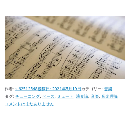
作者:
si62512548
投稿日:
2021年5月19日
カテゴリー:
音楽
タグ:
チューニング
,
ベース
,
ミュート
,
演奏論
,
音楽
,
音楽理論
ベ
コメントはまだありません
ー
シ
ス