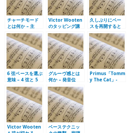
チャーチモード
Victor Wooten
久しぶりにベー
とは何か – 主
のタッピング講
スを再開すると
音、特性音、コ
座 – 2 ハンドで
きの練習 – 10 年
ードから 7 モー
ベースを弾く発
のブランクから
ドを使い分ける
想
感覚を戻す
6 弦ベースを選ぶ
グルーヴ感とは
Primus「Tomm
意味 – 4 弦と 5
何か – 発音位
y The Cat」-
弦との違いと低
置、音価、アク
Les Claypool の
B / 高 C の役割
セント、反復か
ベースが曲を支
ら考える
配する理由
Victor Wooten
ベーステクニッ