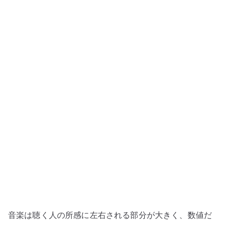
ト
の
微
妙
な
指
摘
–
マ
ウ
ン
ト
で
は
な
く
音楽は聴く人の所感に左右される部分が大きく、数値だ
音