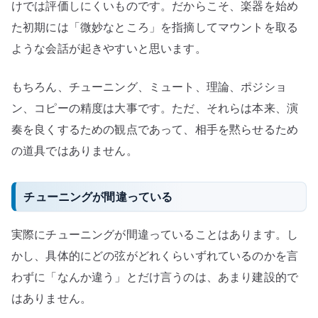
楽
けでは評価しにくいものです。だからこそ、楽器を始め
を
た初期には「微妙なところ」を指摘してマウントを取る
聴
ような会話が起きやすいと思います。
く
た
もちろん、チューニング、ミュート、理論、ポジショ
め
ン、コピーの精度は大事です。ただ、それらは本来、演
に
奏を良くするための観点であって、相手を黙らせるため
へ
の道具ではありません。
の
チューニングが間違っている
実際にチューニングが間違っていることはあります。し
かし、具体的にどの弦がどれくらいずれているのかを言
わずに「なんか違う」とだけ言うのは、あまり建設的で
はありません。