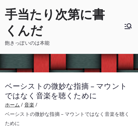
内
手当たり次第に書
容
を
くんだ
ス
キ
飽きっぽいのは本能
ッ
プ
ベーシストの微妙な指摘 – マウント
ではなく音楽を聴くために
ホーム
音楽
ベーシストの微妙な指摘 – マウントではなく音楽を聴く
ために