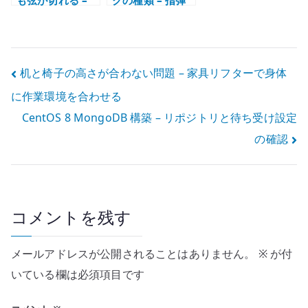
も弦が切れる –
クの種類 – 指弾
トラブルでも止
き、ミュート、
まらない演奏力
スラップ、タッ
ピングの役割
投
机と椅子の高さが合わない問題 – 家具リフターで身体
に作業環境を合わせる
稿
CentOS 8 MongoDB 構築 – リポジトリと待ち受け設定
ナ
の確認
ビ
ゲ
ー
コメントを残す
シ
メールアドレスが公開されることはありません。
※
が付
ョ
いている欄は必須項目です
ン