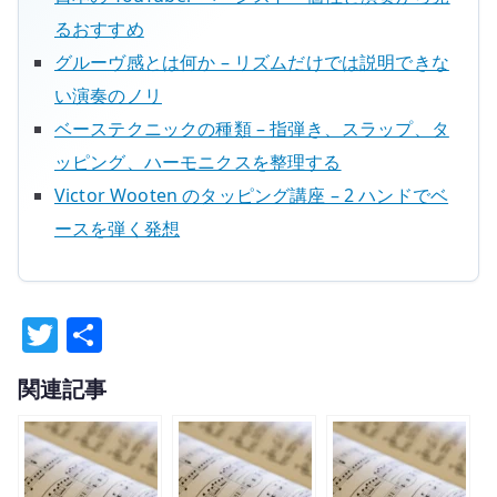
るおすすめ
グルーヴ感とは何か – リズムだけでは説明できな
い演奏のノリ
ベーステクニックの種類 – 指弾き、スラップ、タ
ッピング、ハーモニクスを整理する
Victor Wooten のタッピング講座 – 2 ハンドでベ
ースを弾く発想
T
共
w
有
関連記事
it
te
r