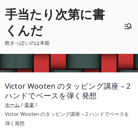
内
手当たり次第に書
容
を
くんだ
ス
キ
飽きっぽいのは本能
ッ
プ
Victor Wooten のタッピング講座 – 2
ハンドでベースを弾く発想
ホーム
音楽
Victor Wooten のタッピング講座 – 2 ハンドでベースを
弾く発想