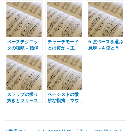
ソロ – 速さより
トラブルでも止
音、和音、メロ
音楽性が残る理
まらない演奏力
ディを分ける
由
ベーステクニッ
チャーチモード
6 弦ベースを選ぶ
クの種類 – 指弾
とは何か – 主
意味 – 4 弦と 5
き、ミュート、
音、特性音、コ
弦との違いと低
スラップ、タッ
ードから 7 モー
B / 高 C の役割
ピングの役割
ドを使い分ける
スラップの振り
ベーシストの微
抜きとフリース
妙な指摘 – マウ
タイル – サム、
ントではなく音
プル、ダブルサ
楽を聴くために
ムの使い分け