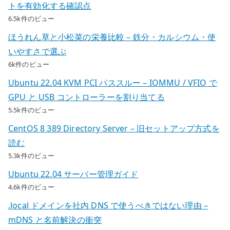
トを有効化する確認点
6.5k件のビュー
ほうれん草と小松菜の栄養比較 – 鉄分・カルシウム・使
いやすさで選ぶ
6k件のビュー
Ubuntu 22.04 KVM PCI パススルー – IOMMU / VFIO で
GPU と USB コントローラーを割り当てる
5.5k件のビュー
CentOS 8 389 Directory Server – 旧セットアップ方式を
読む
5.3k件のビュー
Ubuntu 22.04 サーバー管理ガイド
4.6k件のビュー
.local ドメインを社内 DNS で使うべきではない理由 –
mDNS と名前解決の衝突