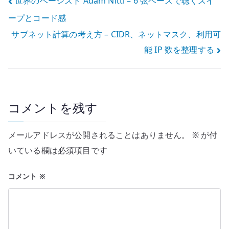
投
世界のベーシスト Adam Nitti – 6 弦ベースで聴くスイ
ープとコード感
稿
サブネット計算の考え方 – CIDR、ネットマスク、利用可
ナ
能 IP 数を整理する
ビ
ゲ
ー
コメントを残す
シ
メールアドレスが公開されることはありません。
※
が付
ョ
いている欄は必須項目です
ン
コメント
※