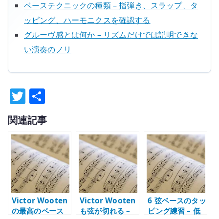
ベーステクニックの種類 – 指弾き、スラップ、タ
ッピング、ハーモニクスを確認する
グルーヴ感とは何か – リズムだけでは説明できな
い演奏のノリ
T
共
w
有
関連記事
it
te
r
Victor Wooten
Victor Wooten
6 弦ベースのタッ
の最高のベース
も弦が切れる –
ピング練習 – 低