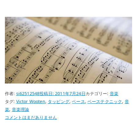
作者:
si62512548
投稿日:
2011年7月24日
カテゴリー:
音楽
タグ:
Victor Wooten
,
タッピング
,
ベース
,
ベーステクニック
,
音
楽
,
音楽理論
Victor
コメントはまだありません
Wooten
の