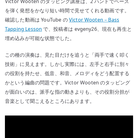
Victor Wooten のタッピング講座は、2 ハンドでベース
弾
く
を弾く発想をかなり短い時間で見せてくれる動画です。
発
確認した動画は YouTube の
Victor Wooten – Bass
想
Tapping Lesson
で、投稿者は evgeny26、現在も再生と
へ
埋め込みが可能な状態でした。
の
この種の演奏は、見た目だけを追うと「両手で速く叩く
技術」に見えます。しかし実際には、左手と右手に別々
の役割を持たせ、低音、和音、メロディをどう配置する
かという編曲の問題です。Victor Wooten のタッピング
が面白いのは、派手な指の動きよりも、その役割分担が
音楽として聞こえるところにあります。