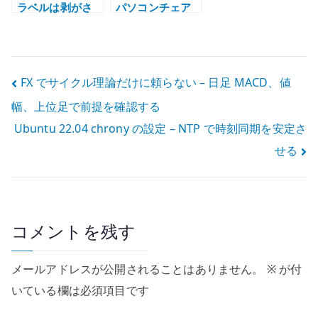
ラベルは剥がさ
パソコンチェア
なくていいのか –
を買い替えた理
ラベルレス商品
由
から考えたこと
投
FX でサイクル理論だけに頼らない – 日足 MACD、値
幅、上位足で前提を確認する
稿
Ubuntu 22.04 chrony の設定 – NTP で時刻同期を安定さ
ナ
せる
ビ
ゲ
ー
コメントを残す
シ
メールアドレスが公開されることはありません。
※
が付
ョ
いている欄は必須項目です
ン