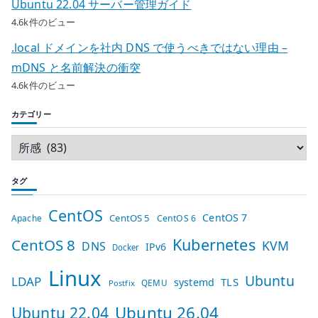
Ubuntu 22.04 サーバー管理ガイド
4.6k件のビュー
.local ドメインを社内 DNS で使うべきではない理由 –
mDNS と名前解決の衝突
4.6k件のビュー
カテゴリー
タグ
CentOS
CentOS 7
CentOS 5
Apache
CentOS 6
Kubernetes
CentOS 8
KVM
DNS
IPv6
Docker
Linux
Ubuntu
LDAP
TLS
systemd
QEMU
Postfix
Ubuntu 26.04
Ubuntu 22.04