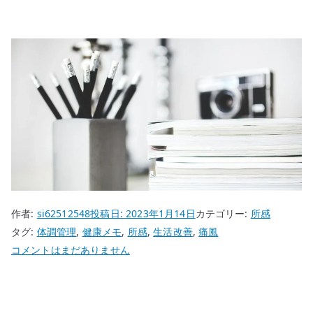
作者:
si62512548
投稿日:
2023年1月14日
カテゴリー:
所感
タグ:
体調管理
,
健康メモ
,
所感
,
生活改善
,
痛風
痛
コメントはまだありません
風
に
な