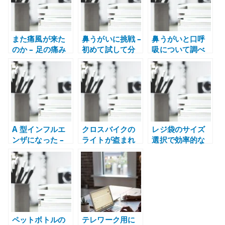
また痛風が来た
鼻うがいに挑戦 –
鼻うがいと口呼
のか – 足の痛み
初めて試して分
吸について調べ
と受診を考えた
かった難しさと
た記録 – 自己判
記録
注意点
断しすぎないた
めに
A 型インフルエ
クロスバイクの
レジ袋のサイズ
ンザになった –
ライトが盗まれ
選択で効率的な
熱がなくても油
る – 取り外し式
方法 – 買い物の
断できなかった
ライトと盗難対
やり取りを短く
体調記録
策
するには
ペットボトルの
テレワーク用に