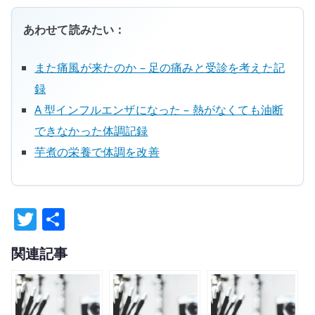
あわせて読みたい：
また痛風が来たのか – 足の痛みと受診を考えた記
録
A 型インフルエンザになった – 熱がなくても油断
できなかった体調記録
芋煮の栄養で体調を改善
T
共
w
有
関連記事
it
te
r