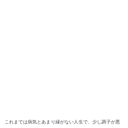
っ
た
–
足
の
親
指
付
近
が
腫
れ
て
歩
け
な
これまでは病気とあまり縁がない人生で、少し調子が悪
く