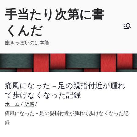
内
手当たり次第に書
容
を
くんだ
ス
キ
飽きっぽいのは本能
ッ
プ
痛風になった – 足の親指付近が腫れ
て歩けなくなった記録
ホーム
所感
痛風になった – 足の親指付近が腫れて歩けなくなった記
録