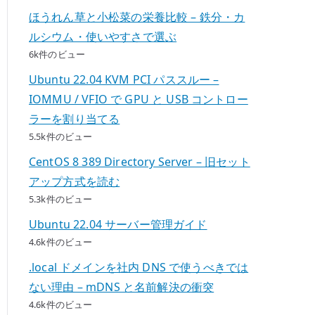
ほうれん草と小松菜の栄養比較 – 鉄分・カ
ルシウム・使いやすさで選ぶ
6k件のビュー
Ubuntu 22.04 KVM PCI パススルー –
IOMMU / VFIO で GPU と USB コントロー
ラーを割り当てる
5.5k件のビュー
CentOS 8 389 Directory Server – 旧セット
アップ方式を読む
5.3k件のビュー
Ubuntu 22.04 サーバー管理ガイド
4.6k件のビュー
.local ドメインを社内 DNS で使うべきでは
ない理由 – mDNS と名前解決の衝突
4.6k件のビュー