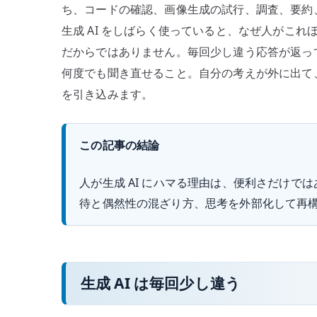
ち、コードの確認、画像生成の試行、調査、要約、
回
生成 AI をしばらく使っていると、なぜ人がこれ
少
だからではありません。毎回少し違う応答が返っ
し
違
何度でも聞き直せること。自分の考えが外に出て
う
を引き込みます。
応
答
この記事の結論
が
思
人が生成 AI にハマる理由は、便利さだけ
考
を
待と偶然性の混ざり方、思考を外部化して再
引
き
込
む
生成 AI は毎回少し違う
へ
の