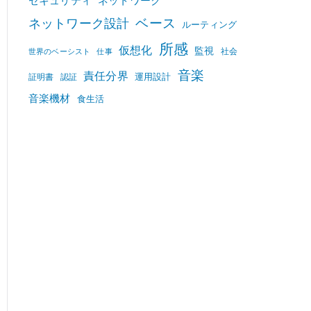
セキュリティ
ネットワーク
ベース
ネットワーク設計
ルーティング
所感
仮想化
監視
社会
世界のベーシスト
仕事
音楽
責任分界
運用設計
証明書
認証
音楽機材
食生活