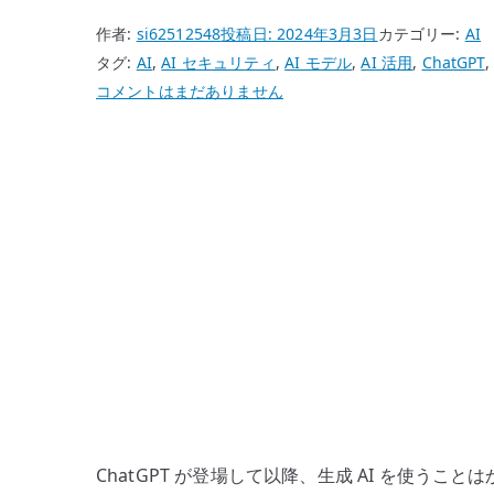
作者:
si62512548
投稿日:
2024年3月3日
カテゴリー:
AI
タグ:
AI
,
AI セキュリティ
,
AI モデル
,
AI 活用
,
ChatGPT
,
な
コメントはまだありません
ぜ
人
は
生
成
AI
に
ハ
マ
る
の
か
–
ChatGPT が登場して以降、生成 AI を使う
毎