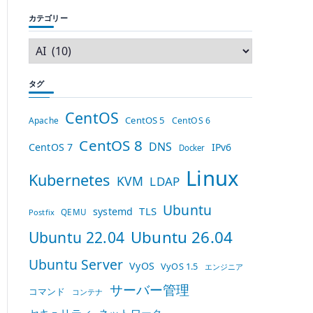
カテゴリー
タグ
CentOS
CentOS 5
Apache
CentOS 6
CentOS 8
DNS
CentOS 7
IPv6
Docker
Linux
Kubernetes
KVM
LDAP
Ubuntu
TLS
systemd
QEMU
Postfix
Ubuntu 26.04
Ubuntu 22.04
Ubuntu Server
VyOS
VyOS 1.5
エンジニア
サーバー管理
コマンド
コンテナ