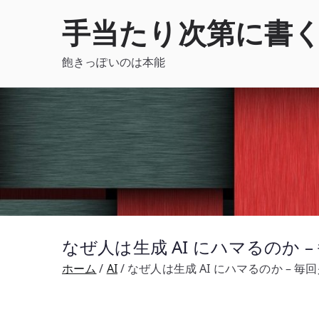
内
手当たり次第に書
容
を
飽きっぽいのは本能
ス
キ
ッ
プ
なぜ人は生成 AI にハマるのか
ホーム
AI
なぜ人は生成 AI にハマるのか – 