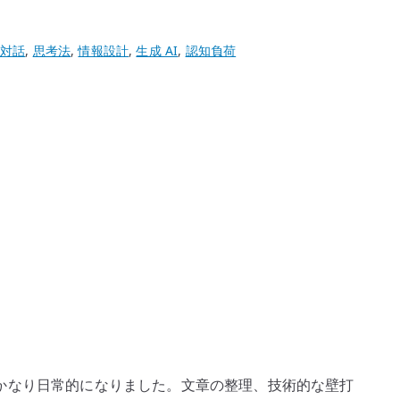
対話
,
思考法
,
情報設計
,
生成 AI
,
認知負荷
ことはかなり日常的になりました。文章の整理、技術的な壁打