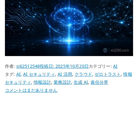
作者:
si62512548
投稿日:
2025年10月20日
カテゴリー:
AI
タグ:
AI
,
AI セキュリティ
,
AI 活用
,
クラウド
,
ゼロトラスト
,
情報
セキュリティ
,
情報設計
,
業務設計
,
生成 AI
,
責任分界
生
コメントはまだありません
成
AI
の
セ
キ
ュ