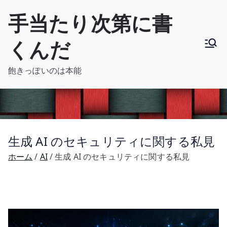
内
手当たり次第に書
容
を
くんだ
ス
キ
飽きっぽいのは本能
ッ
プ
生成 AI のセキュリティに関する私見
ホーム
AI
生成 AI のセキュリティに関する私見