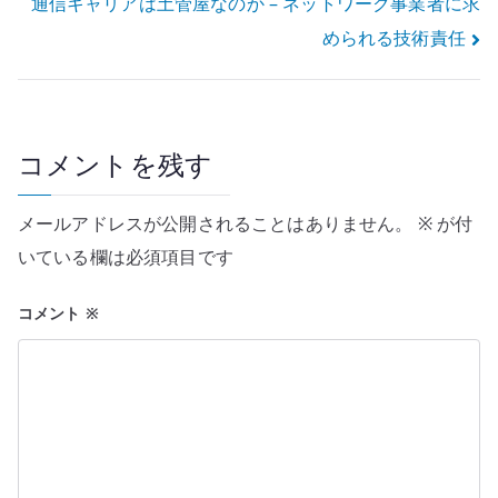
通信キャリアは土管屋なのか – ネットワーク事業者に求
ナ
められる技術責任
ビ
ゲ
ー
コメントを残す
シ
メールアドレスが公開されることはありません。
※
が付
ョ
いている欄は必須項目です
ン
コメント
※