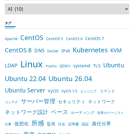
タグ
CentOS
CentOS 7
CentOS 5
Apache
CentOS 6
Kubernetes
CentOS 8
KVM
DNS
IPv6
Docker
Linux
Ubuntu
LDAP
TLS
systemd
QEMU
Postfix
Ubuntu 26.04
Ubuntu 22.04
Ubuntu Server
VyOS
VyOS 1.5
コマンド
エンジニア
サーバー管理
セキュリティ
ネットワーク
コンテナ
ベース
ネットワーク設計
ルーティング
世界のベーシスト
所感
仮想化
責任分界
監視
社会
証明書
認証
仕事