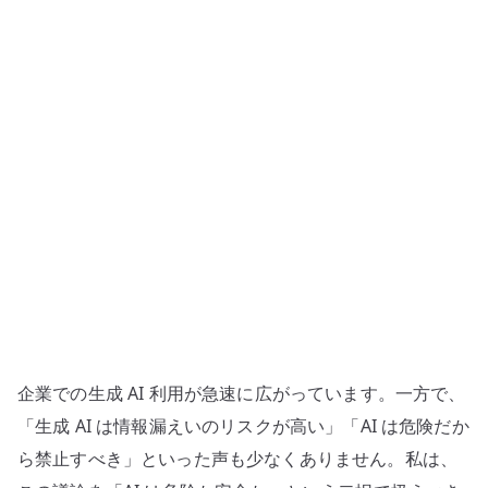
リ
テ
ィ
に
関
す
る
私
見
へ
の
企業での生成 AI 利用が急速に広がっています。一方で、
「生成 AI は情報漏えいのリスクが高い」「AI は危険だか
ら禁止すべき」といった声も少なくありません。私は、