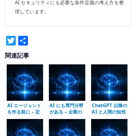
AI セキュリティにも必要な条件定義の考え方を整
理しています。
T
共
w
有
関連記事
it
te
r
AI エージェント
AI にも専門分野
ChatGPT 以降の
を作る前に – 定
がある – 企業の
AI と人間の知性
義できないもの
事業構造が AI の
– 基礎技術、創
は設計できない
個性を作る
作、社会システ
ムはどう変わる