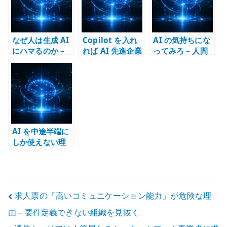
か
なぜ人は生成 AI
Copilot を入れ
AI の気持ちにな
にハマるのか –
れば AI 先進企業
ってみろ – 人間
毎回少し違う応
なのか – 道具と
の悪習を押し付
答が思考を引き
戦略を取り違え
けないための仕
込む
ないために
事設計
AI を中途半端に
しか使えない理
由 – プロンプト
術より構造化が
重要
投
求人票の「高いコミュニケーション能力」が危険な理
由 – 要件定義できない組織を見抜く
稿