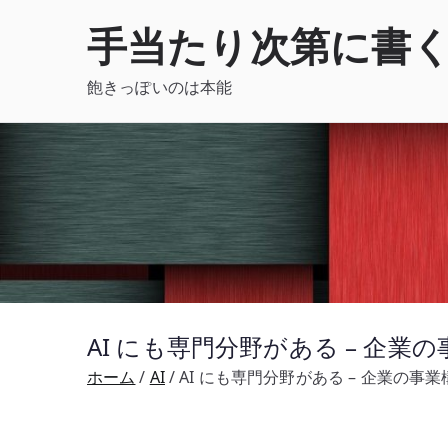
内
手当たり次第に書
容
を
飽きっぽいのは本能
ス
キ
ッ
プ
AI にも専門分野がある – 企業の
ホーム
AI
AI にも専門分野がある – 企業の事業