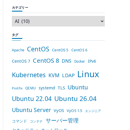
カテゴリー
タグ
CentOS
CentOS 5
Apache
CentOS 6
CentOS 8
DNS
CentOS 7
IPv6
Docker
Linux
Kubernetes
KVM
LDAP
Ubuntu
TLS
systemd
QEMU
Postfix
Ubuntu 26.04
Ubuntu 22.04
Ubuntu Server
VyOS
VyOS 1.5
エンジニア
サーバー管理
コマンド
コンテナ