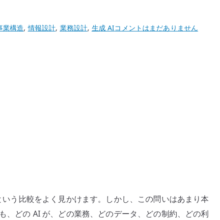
AI
事業構造
,
情報設計
,
業務設計
,
生成 AI
コメントはまだありません
に
も
専
門
分
野
が
あ
る
–
企
業
の
か」という比較をよく見かけます。しかし、この問いはあまり本
事
も、どの AI が、どの業務、どのデータ、どの制約、どの利
業