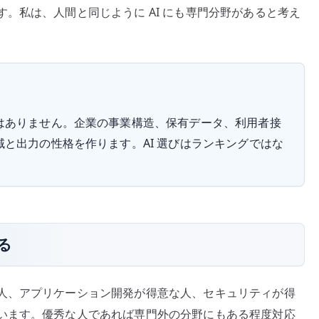
。私は、人間と同じように AI にも専門分野があると考え
構
造
が
AI
の
個
ではありません。企業の事業構造、保有データ、利用者接
性
域と出力の性格を作ります。AI 選びはランキングではな
を
作
る
へ
の
る
人、アプリケーション開発が得意な人、セキュリティが得
います。優秀な人であれば専門外の分野にもある程度対応