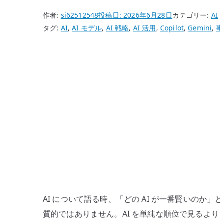
作者:
si62512548
投稿日:
2026年6月28日
カテゴリー:
AI
タグ:
AI
,
AI モデル
,
AI 戦略
,
AI 活用
,
Copilot
,
Gemini
,
AI について語る時、「どの AI が一番賢いの
質的ではありません。AI を単純な順位で見るより