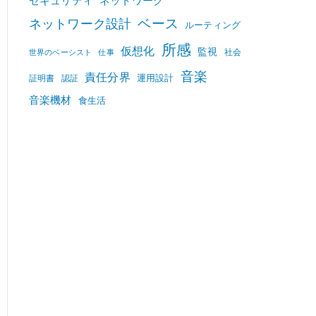
セキュリティ
ネットワーク
ベース
ネットワーク設計
ルーティング
所感
仮想化
監視
社会
世界のベーシスト
仕事
音楽
責任分界
運用設計
証明書
認証
音楽機材
食生活