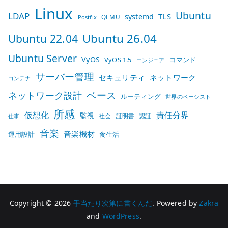
Linux
Ubuntu
LDAP
TLS
systemd
QEMU
Postfix
Ubuntu 26.04
Ubuntu 22.04
Ubuntu Server
VyOS
VyOS 1.5
コマンド
エンジニア
サーバー管理
セキュリティ
ネットワーク
コンテナ
ベース
ネットワーク設計
ルーティング
世界のベーシスト
所感
仮想化
責任分界
監視
社会
証明書
認証
仕事
音楽
音楽機材
運用設計
食生活
Copyright © 2026
手当たり次第に書くんだ
. Powered by
Zakra
and
WordPress
.