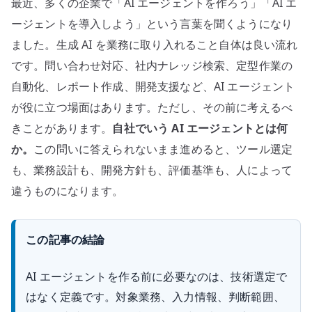
最近、多くの企業で「AI エージェントを作ろう」「AI エ
の
は
ージェントを導入しよう」という言葉を聞くようになり
設
ました。生成 AI を業務に取り入れること自体は良い流れ
計
です。問い合わせ対応、社内ナレッジ検索、定型作業の
で
自動化、レポート作成、開発支援など、AI エージェント
き
が役に立つ場面はあります。ただし、その前に考えるべ
な
きことがあります。
自社でいう AI エージェントとは何
い
か。
この問いに答えられないまま進めると、ツール選定
へ
の
も、業務設計も、開発方針も、評価基準も、人によって
違うものになります。
この記事の結論
AI エージェントを作る前に必要なのは、技術選定で
はなく定義です。対象業務、入力情報、判断範囲、