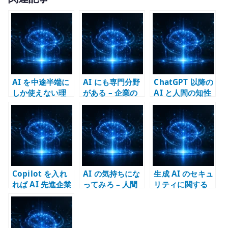
it
te
r
AI を中途半端に
AI にも専門分野
ChatGPT 以降の
しか使えない理
がある – 企業の
AI と人間の知性
由 – プロンプト
事業構造が AI の
– 基礎技術、創
術より構造化が
個性を作る
作、社会システ
重要
ムはどう変わる
か
Copilot を入れ
AI の気持ちにな
生成 AI のセキュ
れば AI 先進企業
ってみろ – 人間
リティに関する
なのか – 道具と
の悪習を押し付
私見
戦略を取り違え
けないための仕
ないために
事設計