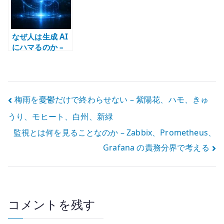
なぜ人は生成 AI
にハマるのか –
毎回少し違う応
答が思考を引き
込む
投
梅雨を憂鬱だけで終わらせない – 紫陽花、ハモ、きゅ
うり、モヒート、白州、新緑
稿
監視とは何を見ることなのか – Zabbix、Prometheus、
ナ
Grafana の責務分界で考える
ビ
ゲ
ー
コメントを残す