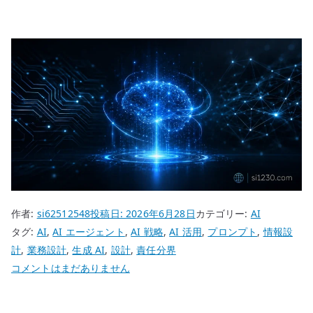
作者:
si62512548
投稿日:
2026年6月28日
カテゴリー:
AI
タグ:
AI
,
AI エージェント
,
AI 戦略
,
AI 活用
,
プロンプト
,
情報設
計
,
業務設計
,
生成 AI
,
設計
,
責任分界
AI
コメントはまだありません
エ
ー