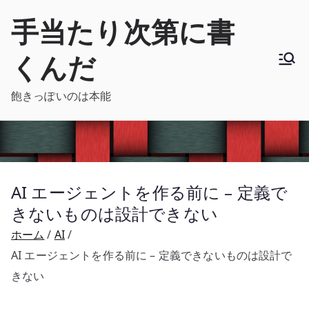
内
手当たり次第に書
容
を
くんだ
ス
キ
飽きっぽいのは本能
ッ
プ
AI エージェントを作る前に – 定義で
きないものは設計できない
ホーム
AI
AI エージェントを作る前に – 定義できないものは設計で
きない