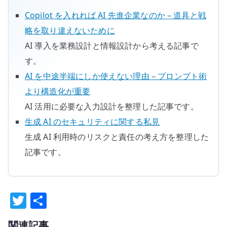
Copilot を入れれば AI 先進企業なのか – 道具と戦
略を取り違えないために
AI 導入を業務設計と情報設計から考える記事で
す。
AI を中途半端にしか使えない理由 – プロンプト術
より構造化が重要
AI 活用に必要な入力設計を整理した記事です。
生成 AI のセキュリティに関する私見
生成 AI 利用時のリスクと責任の考え方を整理した
記事です。
T
共
w
有
関連記事