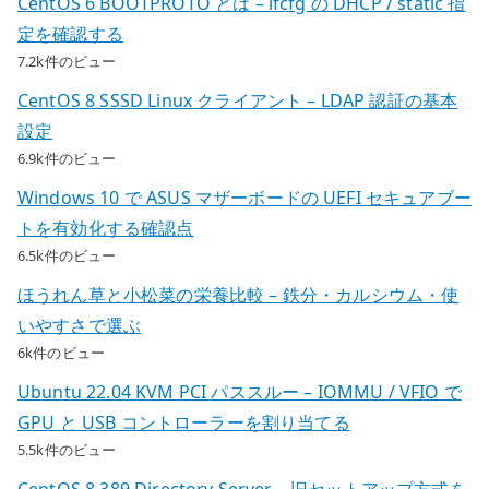
CentOS 6 BOOTPROTO とは – ifcfg の DHCP / static 指
定を確認する
7.2k件のビュー
CentOS 8 SSSD Linux クライアント – LDAP 認証の基本
設定
6.9k件のビュー
Windows 10 で ASUS マザーボードの UEFI セキュアブー
トを有効化する確認点
6.5k件のビュー
ほうれん草と小松菜の栄養比較 – 鉄分・カルシウム・使
いやすさで選ぶ
6k件のビュー
Ubuntu 22.04 KVM PCI パススルー – IOMMU / VFIO で
GPU と USB コントローラーを割り当てる
5.5k件のビュー
CentOS 8 389 Directory Server – 旧セットアップ方式を