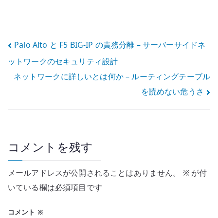
期される問題 –
スが遅い理由 –
Mac と共有スト
Nextcloud は同
レージのメタデ
期と WebDAV を
ータをどう扱う
分けて考える
投
Palo Alto と F5 BIG-IP の責務分離 – サーバーサイドネ
か
ットワークのセキュリティ設計
稿
ネットワークに詳しいとは何か – ルーティングテーブル
ナ
を読めない危うさ
ビ
ゲ
ー
コメントを残す
シ
メールアドレスが公開されることはありません。
※
が付
ョ
いている欄は必須項目です
ン
コメント
※