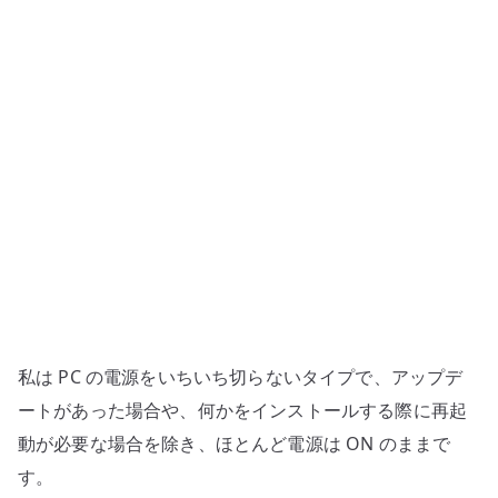
れ
た
時
の
対
処
へ
の
私は PC の電源をいちいち切らないタイプで、アップデ
ートがあった場合や、何かをインストールする際に再起
動が必要な場合を除き、ほとんど電源は ON のままで
す。