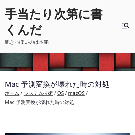
内
手当たり次第に書
容
を
くんだ
ス
キ
飽きっぽいのは本能
ッ
プ
Mac 予測変換が壊れた時の対処
ホーム
システム技術
OS
macOS
Mac 予測変換が壊れた時の対処