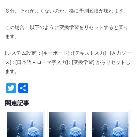
多分、それがよくないのか、稀に予測変換が壊れます。
この場合、以下のように変換学習をリセットすると直り
ます。
[システム設定] : [キーボード] : [テキスト入力] : [入力ソー
ス] : [日本語 – ローマ字入力] : [変換学習] からリセットし
ます。
T
共
w
有
関連記事
it
te
r