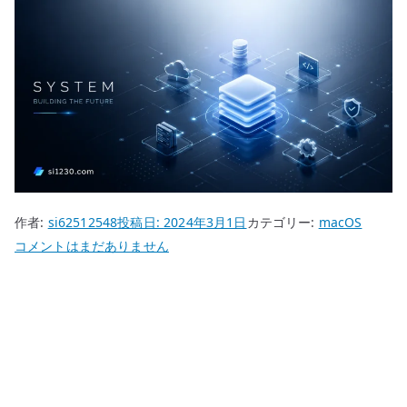
作者:
si62512548
投稿日:
2024年3月1日
カテゴリー:
macOS
Mac
コメントはまだありません
予
測
変
換
が
壊