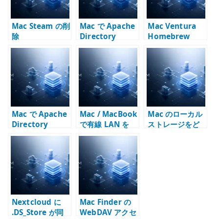
Mac Steam の削
Mac で Apache
Mac Ventura
除
Directory
Homebrew
Studio が起動し
ない時の確認点 –
Apple Silicon、
Java、LDAP /
LDAPS
Mac で Apache
Mac / MacBook
Mac のローカル
Directory
で有線 LAN を
ストレージをど
Studio を x64
Wi-Fi より優先す
う考えるか –
Java で起動する
る方法 – サービ
Samba /
方法 – Apple
ス順序と route
Nextcloud 時代
Silicon の回避策
で確認する
のファイル運用
Nextcloud に
Mac Finder の
.DS_Store が同
WebDAV アクセ